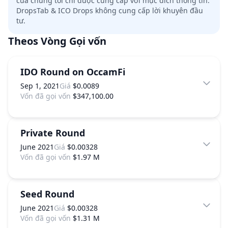
của chúng tôi chỉ được cung cấp với mục đích thông tin.
DropsTab & ICO Drops không cung cấp lời khuyên đầu
tư.
Theos
Vòng Gọi vốn
IDO Round on OccamFi
Sep 1, 2021
Giá
$0.0089
Vốn đã gọi vốn
$347,100.00
Private Round
June 2021
Giá
$0.00328
Vốn đã gọi vốn
$1.97 M
Seed Round
June 2021
Giá
$0.00328
Vốn đã gọi vốn
$1.31 M