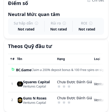
Chi tiết
Điểm số
Neutral
Mức quan tâm
Sự hấp dẫn
Rủi ro
ROI
Not rated
Not rated
Not rated
Theos
Quỹ đầu tư
↑
#
Tên
Hạng
Loại
BC.Game
Claim a 200% deposit bonus & 100 Free spins on sign up!
Squares Capital
Chưa Được Đánh Giá
Ventures C
1
Ventures Capital
Chưa Được Đánh Giá
Guns N Roses
Ventures C
2
Ventures Capital