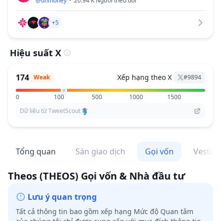
@
dfimoney
20.94 K
Người theo dõi
+5
Hiệu suất X
174
Xếp hạng theo X
Weak
#
9894
0
100
500
1000
1500
Dữ liệu từ TweetScout
Tổng quan
Sàn giao dịch
Gọi vốn
Vestin
Theos
(THEOS)
Gọi vốn & Nhà đầu tư
Lưu ý quan trọng
Tất cả thông tin bao gồm xếp hạng Mức độ Quan tâm