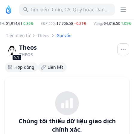
Tìm kiếm Coin, CA, Quỹ hoặc Danh mục
H
:
$1,914.61
0.36%
S&P 500
:
$7,706.50
−0.21%
Vàng
:
$4,316.50
1.05%
Tiền điện tử
Theos
Gọi vốn
Theos
THEOS
N/T
Hợp đồng
Liên kết
Chúng tôi thiếu dữ liệu giao dịch
chính xác.