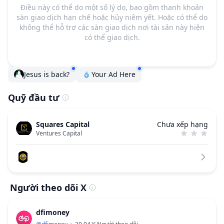
Điều này có thể do một số lý do, bao gồm thanh khoản
sàn giao dịch hạn chế hoặc hủy niêm yết. Hoặc có thể do
không thể hỗ trợ các sàn giao dịch nơi tài sản này hiện
có thể giao dịch.
Jesus is back?
Your Ad Here
Quỹ đầu tư
Squares Capital
Chưa xếp hạng
Ventures Capital
Người theo dõi X
dfimoney