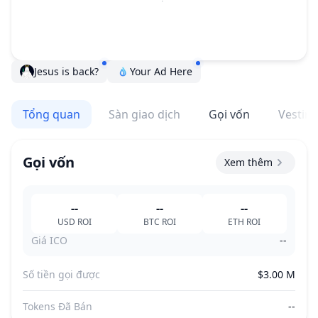
Jesus is back?
Your Ad Here
Tổng quan
Sàn giao dịch
Gọi vốn
Vestin
Gọi vốn
Xem thêm
--
--
--
USD
ROI
BTC
ROI
ETH
ROI
Giá ICO
--
Số tiền gọi được
$3.00 M
Tokens Đã Bán
--