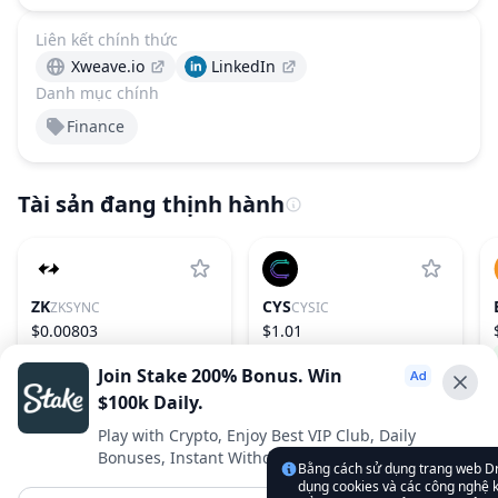
Liên kết chính thức
Xweave.io
LinkedIn
Danh mục chính
Finance
Tài sản đang thịnh hành
ZK
CYS
ZKSYNC
CYSIC
$0.00803
$1.01
1.93%
242
21.95%
153
Join Stake 200% Bonus. Win
$100k Daily.
Advertise With Us ⭐️
Play with Crypto, Enjoy Best VIP Club, Daily
Bonuses, Instant Withdrawals.
Interested in advertising? Reach us out
Bằng cách sử dụng trang web D
dụng cookies và các công nghệ k
DropsTab.com