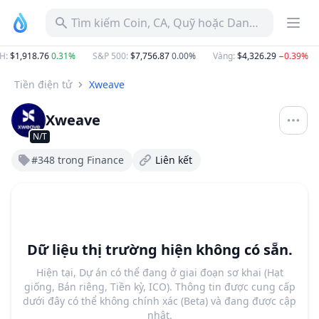
Tìm kiếm Coin, CA, Quỹ hoặc Danh mục
H
:
$1,918.76
0.31%
S&P 500
:
$7,756.87
0.00%
Vàng
:
$4,326.29
−0.39%
Tiền điện tử
Xweave
Xweave
N/T
#348 trong Finance
Liên kết
Dữ liệu thị trường hiện không có sẵn.
Hiện tại, Dự án có thể đang ở giai đoạn sơ khai (Hạt
giống, Bán riêng, Tiền kỳ, ICO). Thông tin được cung cấp
dưới đây có thể không chính xác (Beta) và đang được cập
nhật.