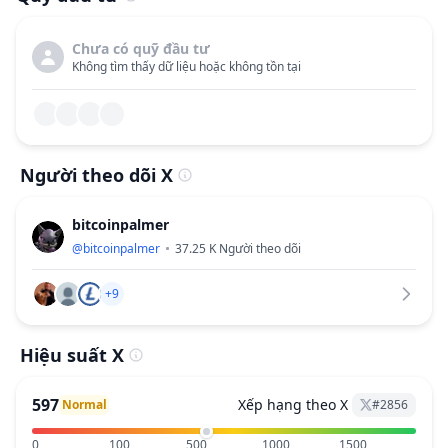
Chưa có quỹ đầu tư
Không tìm thấy dữ liệu hoặc không tồn tại
Người theo dõi X
bitcoinpalmer
@
bitcoinpalmer
37.25 K
Người theo dõi
+9
Hiệu suất X
597
Xếp hạng theo X
Normal
#
2856
0
100
500
1000
1500