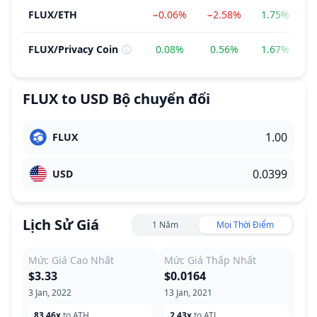
FLUX
/
ETH
−0.06%
−2.58%
1.75%
−
FLUX
/
Privacy Coin
0.08%
0.56%
1.67%
−
FLUX
to
USD
Bộ chuyển đổi
FLUX
USD
Lịch Sử Giá
1 Năm
Mọi Thời Điểm
Mức Giá Cao Nhất
Mức Giá Thấp Nhất
$3.33
$0.0164
3 Jan, 2022
13 Jan, 2021
83.46x
to ATH
2.43x
to ATL