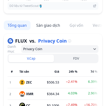
Dữ liệu từ TweetScout
Tổng quan
Sàn giao dịch
Gọi vốn
Vestin
FLUX
vs.
Privacy Coin
Danh
Privacy Coin
mục
V.Cap
FDV
#
Tài sản
Giá
24h %
7d %
−2.41%
6.39%
ZEC
$506.53
1
4.03%
2.96%
XMR
$364.34
2
−7.49%
−16.70%
CC
$0.1006
3