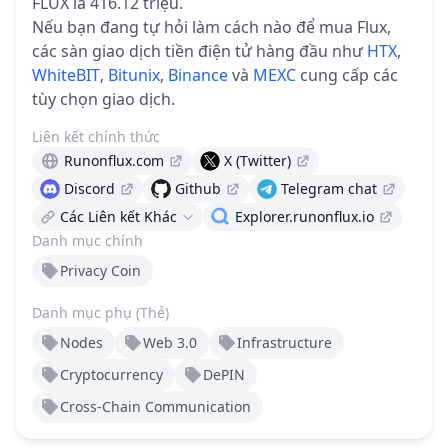
FLUX là 416.12 triệu.
Nếu bạn đang tự hỏi làm cách nào để mua Flux,
các sàn giao dịch tiền điện tử hàng đầu như
HTX
,
WhiteBIT
,
Bitunix
,
Binance
và
MEXC
cung cấp các
tùy chọn giao dịch.
Liên kết chính thức
Runonflux.com
X (Twitter)
Discord
Github
Telegram chat
Các Liên kết Khác
Explorer.runonflux.io
Danh mục chính
Privacy Coin
Danh mục phụ (Thẻ)
Nodes
Web 3.0
Infrastructure
Cryptocurrency
DePIN
Cross-Сhain Communication