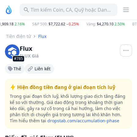
Tìm kiếm Coin, CA, Quỹ hoặc Danh mục
909.18
2.16%
S&P 500
:
$7,722.62
−0.25%
Vàng
:
$4,270.10
2.50%
BTC 
Tiền điện tử
Flux
Flux
FLUX
Giá
#785
Thẻ
Liên kết
Hiện đồng tiền đang ở giai đoạn tích luỹ
Trong giai đoạn tích luỹ, khối lượng giao dịch tăng đáng
kể so với thường. Giá dao động trong khoảng thời gian
kéo dài, gây ra sự cố trong cả hai hướng, làm cho việc
phân tích di chuyển giá trong tương lai khó khăn hơn.
Tìm hiểu thêm tại
dropstab.com/accumulation-phase