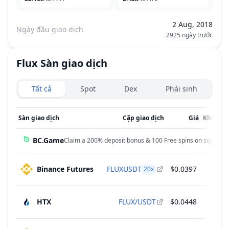
2 Aug, 2018
Ngày đầu giao dịch
2925 ngày trước
Flux
Sàn giao dịch
Exchanges type
Tất cả
Spot
Dex
Phái sinh
Sàn giao dịch
Cặp giao dịch
Giá
Khối lượ
BC.Game
Claim a 200% deposit bonus & 100 Free spins on sign up!
Binance Futures
FLUXUSDT
$0.0397
20
x
HTX
FLUX/USDT
$0.0448