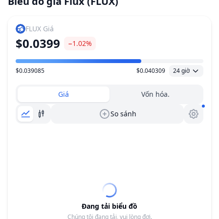
Biểu đồ giá Flux (FLUX)
FLUX
Giá
$0.0399
−1.02%
$0.039085
$0.040309
24 giờ
Khoảng giá
Giá
Vốn hóa.
So sánh
Đang tải biểu đồ
Chúng tôi đang tải, vui lòng đợi.