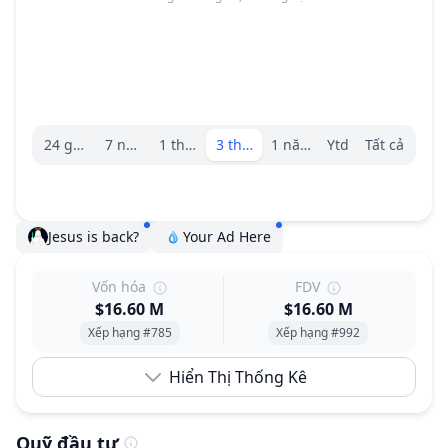
Trình chọn khoảng.
24 giờ
7 ngày
1 tháng
3 tháng
1 năm
Ytd
Tất cả
Jesus is back?
Your Ad Here
Vốn hóa
FDV
$16.60 M
$16.60 M
Xếp hạng #785
Xếp hạng #992
Hiển Thị Thống Kê
Quỹ đầu tư