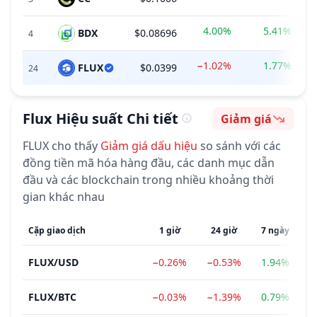
4.00%
5.41%
BDX
$0.08696
$
4
−1.02%
1.77%
FLUX
$0.0399
24
Flux
Hiệu suất Chi tiết
Giảm giá
Cảm tính
FLUX
cho thấy
Giảm giá
dấu hiệu
so sánh với các
đồng tiền mã hóa hàng đầu, các danh mục dẫn
đầu và các blockchain trong nhiều khoảng thời
gian khác nhau
Cặp giao dịch
1 giờ
24 giờ
7 ngày
FLUX
/
USD
−0.26%
−0.53%
1.94%
−
FLUX
/
BTC
−0.03%
−1.39%
0.79%
−