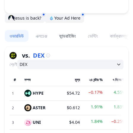
Jesus is back?
Your Ad Here
ওভারভিউ
এক্সচেঞ্জ
ফান্ডরাইজিং
ভেস্টিং
কার্যক্রমসমূহ
vs.
DEX
শ্রেণী
DEX
#
সম্পদ
মূল্য
২৪ ঘন্টার %
৭ দিনের %
−0.17%
4.55%
HYPE
$54.72
1
1.91%
1.83%
ASTER
$0.612
2
1.84%
−0.25%
UNI
$4.04
3