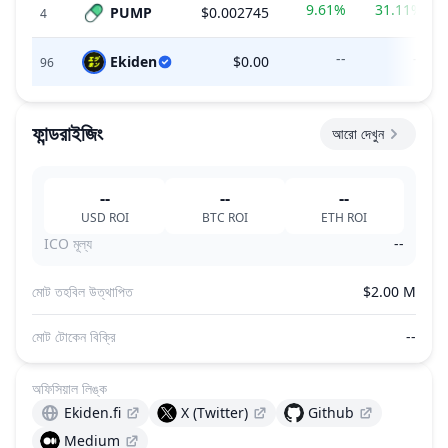
9.61%
31.11%
PUMP
$0.002745
4
--
--
Ekiden
$0.00
96
ফান্ডরাইজিং
আরো দেখুন
--
--
--
USD
ROI
BTC
ROI
ETH
ROI
ICO মূল্য
--
মোট তহবিল উত্থাপিত
$2.00 M
মোট টোকেন বিক্রি
--
অফিসিয়াল লিঙ্ক
Ekiden.fi
X (Twitter)
Github
Medium