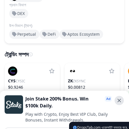
প্রধান বিভাগ
DEX
উপ-বিভাগ (ট্যাগ)
Perpetual
DeFi
Aptos Ecosystem
ট্রেন্ডিং সম্পদ
CYS
ZK
CYSIC
ZKSYNC
$0.9246
$0.00812
6.84%
164
2.56%
241
Join Stake 200% Bonus. Win
$100k Daily.
Advertise With Us ⭐️
Play with Crypto, Enjoy Best VIP Club, Daily
Bonuses, Instant Withdrawals.
Interested in advertising? Reach us out
DropsTab.com ওয়েবসাইট ব্যবহার করে, আ