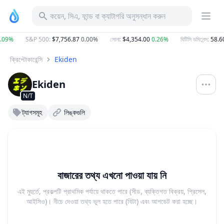
কয়েন, সিএ, ফান্ড বা ক্যাটাগরি অনুসন্ধান করুন
.09%
S&P 500
:
$7,756.87
0.00%
সোনা
:
$4,354.00
0.26%
বিটিসি ডমিনেন্স
:
58.6
ক্রিপ্টোকারেন্সি
Ekiden
Ekiden
N/T
ট্যাগসমূহ
লিঙ্কগুলি
বাজারের তথ্য এখনো পাওয়া যায় নি
এই মুহুর্তে, প্রকল্পটি প্রাথমিক পর্যায়ে থাকতে পারে (সীড, ব্যক্তিগত বিক্রয়, প্রিসেল,
আইসিও)। নীচে দেওয়া তথ্য ভুল হতে পারে (বিটা) এবং আপডেট করা হচ্ছে।