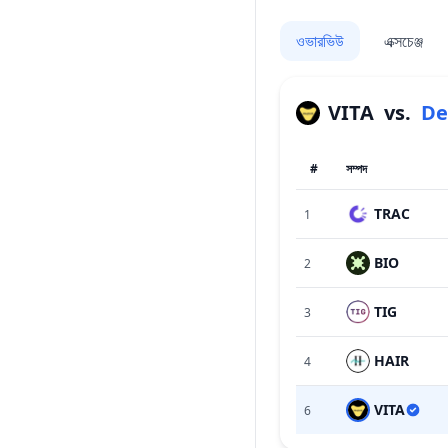
ওভারভিউ
এক্সচেঞ্জ
VITA
vs.
De
#
সম্পদ
TRAC
1
BIO
2
TIG
3
HAIR
4
VITA
6