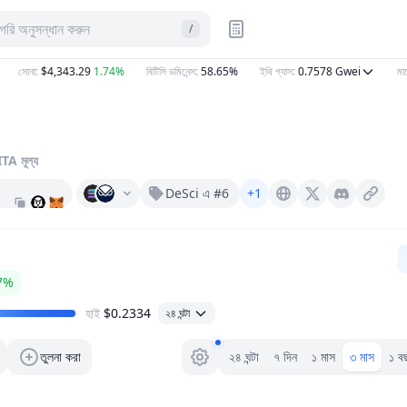
টাগরি অনুসন্ধান করুন
/
সোনা
:
$4,343.29
1.74%
বিটিসি ডমিনেন্স
:
58.65%
ইথি গ্যাস
:
0.7578
Gwei
মার্কেটক্
ITA
মূল্য
DeSci এ #6
+1
Vitadao.com
X (Twitter)
Discord
7%
হাই
$0.2334
২৪ ঘন্টা
পরিসীমা নির্বাচক।
তুলনা করা
২৪ ঘন্টা
৭ দিন
১ মাস
৩ মাস
১ ব