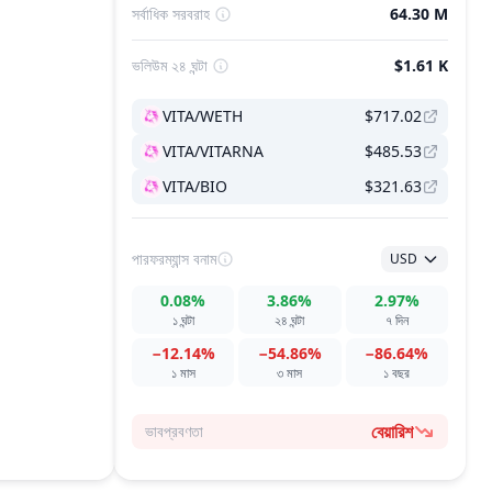
সর্বাধিক সরবরাহ
64.30 M
ভলিউম ২৪ ঘন্টা
$1.61 K
VITA/WETH
$717.02
VITA/VITARNA
$485.53
VITA/BIO
$321.63
পারফরম্যান্স
বনাম
USD
0.08%
3.86%
2.97%
১ ঘন্টা
২৪ ঘন্টা
৭ দিন
−12.14%
−54.86%
−86.64%
১ মাস
৩ মাস
১ বছর
বেয়ারিশ
ভাবপ্রবণতা