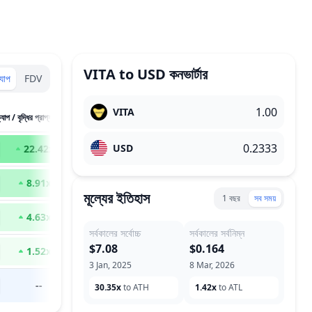
VITA
to
USD
কনভার্টার
্যাপ
FDV
VITA
্যাপ / বৃদ্ধির প্রাপ্য
USD
22.42
x
8.91
x
মূল্যের ইতিহাস
1 বছর
সব সময়
4.63
x
সর্বকালের সর্বোচ্চ
সর্বকালের সর্বনিম্ন
$7.08
$0.164
1.52
x
3 Jan, 2025
8 Mar, 2026
--
30.35x
to ATH
1.42x
to ATL