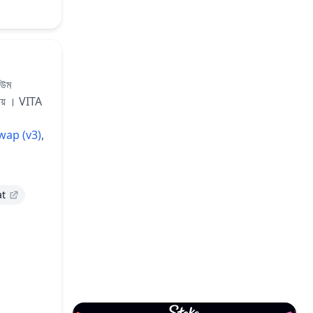
িউম
ায় ।
VITA
wap (v3)
,
at