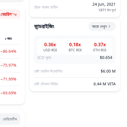
24 Jun, 2021
ট্রেড লঞ্চের তারিখ
1871 দিন পূর্বে
বেয়ারিশ
ভাবপ্রবণতা
ফান্ডরাইজিং
আরো দেখুন
১ বছর
0.36x
0.18x
0.37x
USD
ROI
BTC
ROI
ETH
ROI
−86.64%
ICO মূল্য
$0.654
−75.97%
মোট তহবিল উত্থাপিত
$6.00 M
−71.99%
মোট টোকেন বিক্রি
6.44 M VITA
−69.69%
e
ডেরিভেটিভ