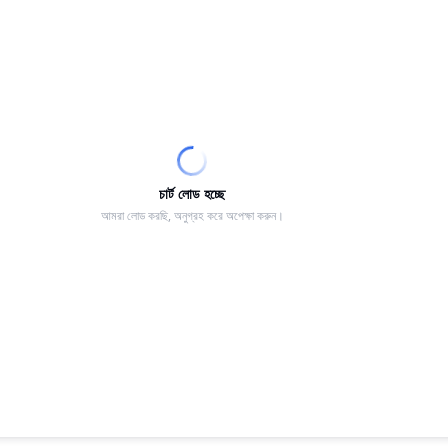
চার্ট লোড হচ্ছে
আমরা লোড করছি, অনুগ্রহ করে অপেক্ষা করুন।