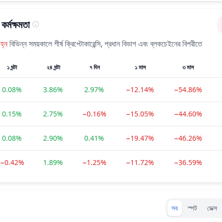
কর্মক্ষমতা
িহ্ন
বিভিন্ন সময়কালে শীর্ষ ক্রিপ্টোকারেন্সি, প্রধান বিভাগ এবং ব্লকচেইনের বিপরীতে
১ ঘন্টা
২৪ ঘন্টা
৭ দিন
১ মাস
৩ মাস
0.08%
3.86%
2.97%
−12.14%
−54.86%
0.15%
2.75%
−0.16%
−15.05%
−44.60%
0.08%
2.90%
0.41%
−19.47%
−46.26%
−0.42%
1.89%
−1.25%
−11.72%
−36.59%
Exchanges typ
সব
স্পট
ডেক্স