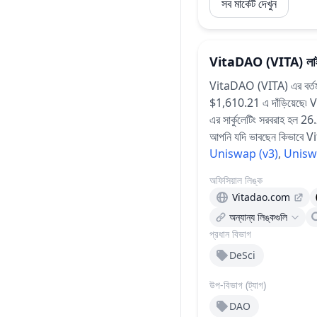
সব মার্কেট দেখুন
VitaDAO
(VITA)
লা
VitaDAO (VITA) এর বর্তমা
$1,610.21 এ দাঁড়িয়েছে৷
V
এর সার্কুলেটিং সরবরাহ হল 2
আপনি যদি ভাবছেন কিভাবে VitaD
Uniswap (v3)
,
Unisw
অফিসিয়াল লিঙ্ক
Vitadao.com
অন্যান্য লিঙ্কগুলি
প্রধান বিভাগ
DeSci
উপ-বিভাগ (ট্যাগ)
DAO