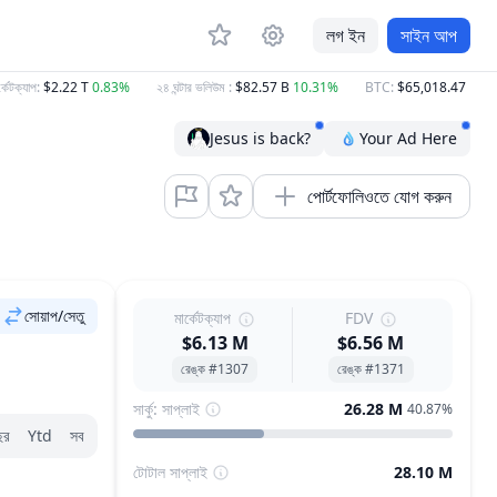
লগ ইন
সাইন আপ
যাপ
:
$2.22 T
0.83%
২৪ ঘন্টার ভলিউম
:
$82.57 B
10.31%
BTC
:
$65,018.47
1.10%
Jesus is back?
Your Ad Here
পোর্টফোলিওতে যোগ করুন
সোয়াপ/সেতু
মার্কেটক্যাপ
FDV
$6.13 M
$6.56 M
রেঙ্ক #1307
রেঙ্ক #1371
সার্কু: সাপ্লাই
26.28 M
40.87%
ছর
Ytd
সব
টোটাল সাপ্লাই
28.10 M