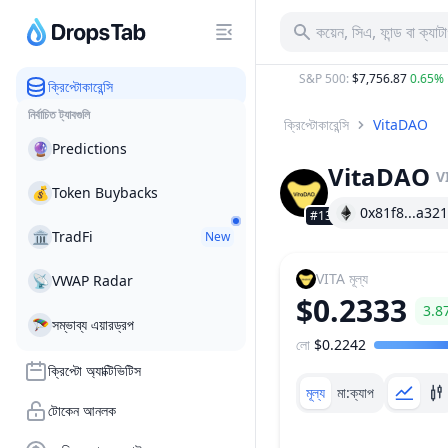
কয়েন, সিএ, ফান্ড বা ক্যা
C
:
$65,018.47
1.10%
ETH
:
$1,917.23
0.95%
S&P 500
:
$7,756.87
0.65%
ক্রিপ্টোকারেন্সি
নির্বাচিত ট্যাবগুলি
ক্রিপ্টোকারেন্সি
VitaDAO
🔮
Predictions
VitaDAO
V
💰
Token Buybacks
0x81f8...a321
#1307
🏛
TradFi
New
VITA
মূল্য
📡
VWAP Radar
$0.2333
3.8
🪂
সম্ভাব্য এয়ারড্রপ
লো
$0.2242
মূল্য পরিসীমা
ক্রিপ্টো অ্যাক্টিভিটিস
মূল্য
মা:ক্যাপ
টোকেন আনলক