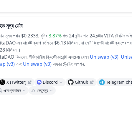
ইভ মূল্য ডেটা
ন মূল্য প্রায় $0.2333,
বৃদ্ধি
3.87%
গত 24 ঘন্টায়
গত 24 ঘন্টায় VITA ট্রেডিং ভল
itaDAO-এর মার্কেট ক্যাপ বর্তমানে $6.13 মিলিয়ন , যা মোট ক্রিপ্টো মার্কেট ক্যাপের প্র
6.28 মিলিয়ন ।
AO কিনবেন, শীর্ষস্থানীয় ক্রিপ্টোকারেন্সি এক্সচেঞ্জ যেমন
Uniswap (v3)
,
Unis
ap (v3)
এবং
Uniswap (v3)
অফার ট্রেডিং অপশন.
X (Twitter)
Discord
Github
Telegram ch
এক্সপ্লোরারস
সেতুসমূহ