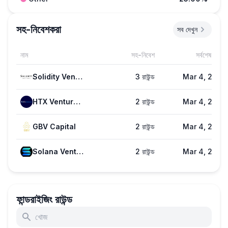
সহ-নিবেশকরা
সব দেখুন
নাম
সহ-নিবেশ
সর্বশেষ রাউন্ড
Solidity Ventures
3 রাউন্ড
Mar 4, 2022
HTX Ventures (previously Huobi Ventures)
2 রাউন্ড
Mar 4, 2022
GBV Capital
2 রাউন্ড
Mar 4, 2022
Solana Ventures
2 রাউন্ড
Mar 4, 2022
ফান্ডরাইজিং রাউন্ড