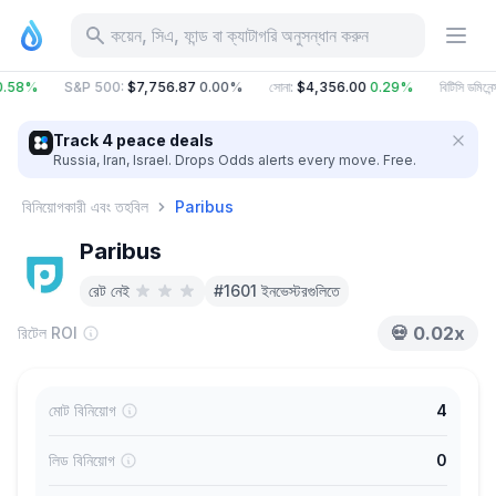
কয়েন, সিএ, ফান্ড বা ক্যাটাগরি অনুসন্ধান করুন
.58%
S&P 500
:
$7,756.87
0.00%
সোনা
:
$4,356.00
0.29%
বিটিসি ডমিনেন্স
Track 4 peace deals
Russia, Iran, Israel. Drops Odds alerts every move. Free.
বিনিয়োগকারী এবং তহবিল
Paribus
Paribus
রেট নেই
#1601 ইনভেস্টরগুলিতে
💀
0.02x
রিটেল ROI
মোট বিনিয়োগ
4
লিড বিনিয়োগ
0