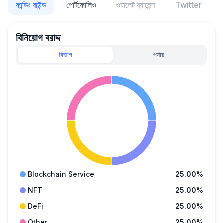
ফান্ডিং রাউন্ড
পোর্টফোলিও
ওয়ালেট ব্যালেন্স
Twitter
বিনিয়োগ বরাদ্দ
বিভাগ
পর্যায়
Blockchain Service
25.00%
NFT
25.00%
DeFi
25.00%
Other
25.00%