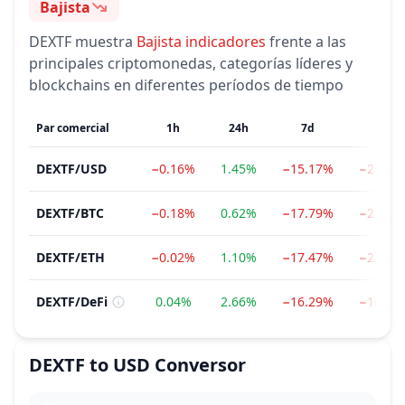
Bajista
Sentimiento
DEXTF
muestra
Bajista
indicadores
frente a las
principales criptomonedas, categorías líderes y
blockchains en diferentes períodos de tiempo
Par comercial
1h
24h
7d
1m
DEXTF
/
USD
−0.16%
1.45%
−15.17%
−21.75
DEXTF
/
BTC
−0.18%
0.62%
−17.79%
−23.76
DEXTF
/
ETH
−0.02%
1.10%
−17.47%
−27.56
DEXTF
/
DeFi
0.04%
2.66%
−16.29%
−10.63
DEXTF
to
USD
Conversor