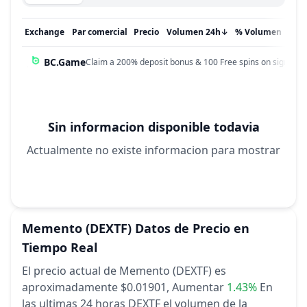
Exchange
Par comercial
Precio
Volumen 24h
↓
% Volumen
Act
BC.Game
Claim a 200% deposit bonus & 100 Free spins on sign up!
Sin informacion disponible todavia
Actualmente no existe informacion para mostrar
Memento
(DEXTF)
Datos de Precio en
Tiempo Real
El precio actual de Memento (DEXTF) es
aproximadamente $0.01901,
Aumentar
1.43%
En
las ultimas 24 horas
DEXTF el volumen de la