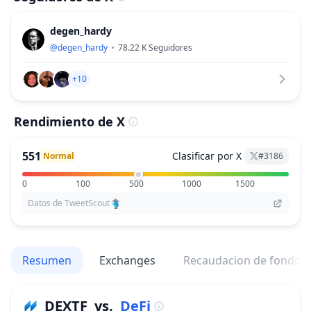
degen_hardy
@
degen_hardy
78.22 K
Seguidores
+10
Rendimiento de X
551
Clasificar por X
Normal
#
3186
0
100
500
1000
1500
Datos de TweetScout
Resumen
Exchanges
Recaudacion de fondos
DEXTF
vs.
DeFi