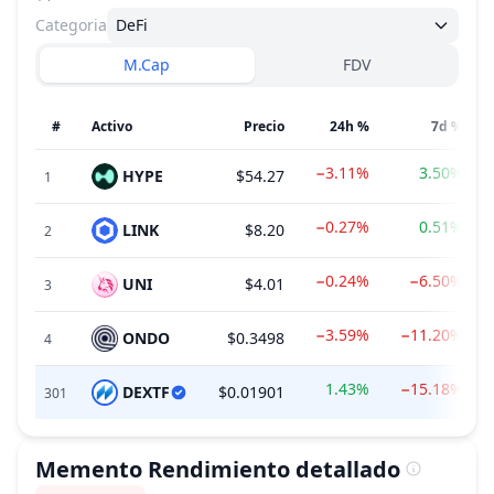
Categoria
DeFi
M.Cap
FDV
#
Activo
Precio
24h %
7d %
−3.11%
3.50%
HYPE
$54.27
1
−0.27%
0.51%
LINK
$8.20
2
−0.24%
−6.50%
UNI
$4.01
3
−3.59%
−11.20%
ONDO
$0.3498
4
1.43%
−15.18%
DEXTF
$0.01901
301
Memento
Rendimiento detallado