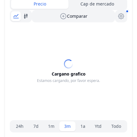
Precio
Cap de mercado
Comparar
Cargano grafico
Estamos cargando, por favor espera.
Selector de rango
24h
7d
1m
3m
1a
Ytd
Todo