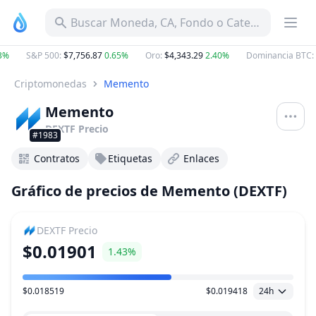
Buscar Moneda, CA, Fondo o Categoría
%
S&P 500
:
$7,756.87
0.65%
Oro
:
$4,343.29
2.40%
Dominancia BTC
:
5
Criptomonedas
Memento
Memento
DEXTF
Precio
#1983
Contratos
Etiquetas
Enlaces
Gráfico de precios de Memento (DEXTF)
DEXTF
Precio
$0.01901
1.43%
$0.018519
$0.019418
24h
Rango de precio