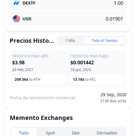
DEXTF
USD
Precios Historicos
1 Año
Todo el Tiempo
Historico mas alto
Historico mas bajo
$3.98
$0.001442
20 Feb, 2021
18 Jan, 2023
209.36x
to ATH
13.18x
to ATL
29 Sep, 2020
Fecha de lanzamiento comercial
2138 días atrás
Memento
Exchanges
Exchanges type
Todo
Spot
Dex
Derivados