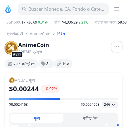
Buscar Moneda, CA, Fondo o Categoría
S&P 500
:
$7,736.69
0.31%
सोना
:
$4,336.29
2.21%
बीटीसी का दबदबा
:
58.63
क्रिप्टोकरेंसी
AnimeCoin
निवेश
AnimeCoin
ANIME
प्राइस
#899
स्मार्ट कॉन्ट्रैक्ट
टैग
लिंक
ANIME
मूल्य
$0.00244
−0.02%
$0.0024163
$0.0024663
24घं
मूल्य सीमा
मूल्य
मार्किट कैप