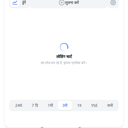
तुलना करें
लोडिंग चार्ट
हम लोड कर रहे हैं, कृपया प्रतीक्षा करें।
रेंज चयनकर्ता।
24घं
7 दि
1मी
3मी
1व
Ytd
सभी