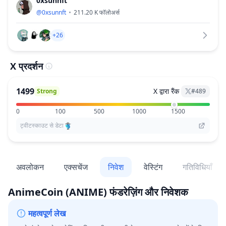
0xsunnft
@
0xsunnft
211.20 K
फॉलोअर्स
+26
X प्रदर्शन
1499
X द्वारा रैंक
Strong
#
489
0
100
500
1000
1500
ट्वीटस्काउट से डेटा
अवलोकन
एक्सचेंज
निवेश
वेस्टिंग
गतिविधियाँ
AnimeCoin
(ANIME)
फंडरेज़िंग और निवेशक
महत्वपूर्ण लेख