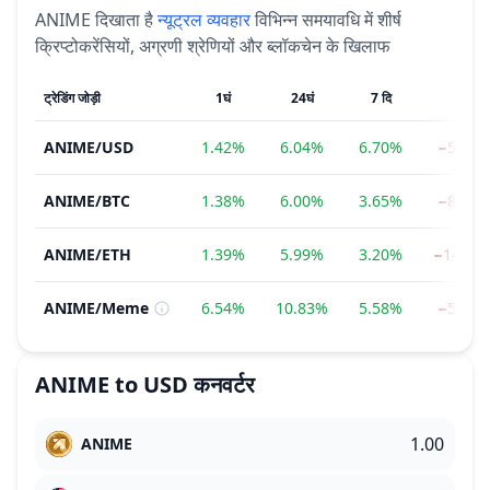
ANIME
दिखाता है
न्यूट्रल
व्यवहार
विभिन्न समयावधि में शीर्ष
क्रिप्टोकरेंसियों, अग्रणी श्रेणियों और ब्लॉकचेन के खिलाफ
ट्रेडिंग जोड़ी
1घं
24घं
7 दि
1मी
ANIME
/
USD
1.42%
6.04%
6.70%
−5.58
ANIME
/
BTC
1.38%
6.00%
3.65%
−8.95
ANIME
/
ETH
1.39%
5.99%
3.20%
−14.48
ANIME
/
Meme
6.54%
10.83%
5.58%
−5.64
ANIME
to
USD
कनवर्टर
ANIME