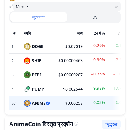
वर्ग
Meme
मूल्यांकन
FDV
#
संपत्ति
मूल्य
24 घं %
7 दी %
−0.29%
0.18%
DOGE
$0.07019
1
−0.90%
−7.56%
SHIB
$0.00000463
2
−0.35%
−1.04%
PEPE
$0.00000287
3
9.98%
17.72%
PUMP
$0.002544
4
6.03%
6.68%
ANIME
$0.00258
97
AnimeCoin
विस्तृत प्रदर्शन
न्यूट्रल
भावना