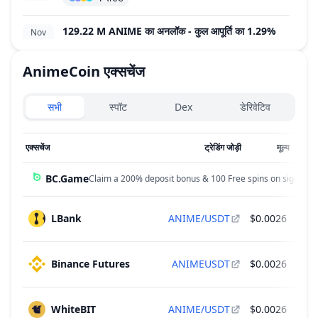
129.22 M ANIME का अनलॉक - कुल आपूर्ति का 1.29%
Nov
23
~
$333,386
(
एम.कैप का 2.33%
)
2026
4 राउंड
AnimeCoin
एक्सचेंज
Exchanges type
129.22 M ANIME का अनलॉक - कुल आपूर्ति का 1.29%
Dec
सभी
स्पॉट
Dex
डेरिवेटिव
23
~
$333,386
(
एम.कैप का 2.33%
)
2026
4 राउंड
एक्सचेंज
ट्रेडिंग जोड़ी
मूल्य
24
129.22 M ANIME का अनलॉक - कुल आपूर्ति का 1.29%
Jan
BC.Game
Claim a 200% deposit bonus & 100 Free spins on sign up!
23
~
$333,386
(
एम.कैप का 2.33%
)
2027
4 राउंड
LBank
ANIME/USDT
$0.0026
Binance Futures
ANIMEUSDT
$0.0026
WhiteBIT
ANIME/USDT
$0.0026
$50