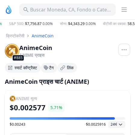
Buscar Moneda, CA, Fondo o Categoría
S&P 500
:
$7,756.87
0.00%
सोना
:
$4,343.29
0.00%
बीटीसी का दबदबा
:
58.53
क्रिप्टोकरेंसी
AnimeCoin
AnimeCoin
ANIME
प्राइस
#885
स्मार्ट कॉन्ट्रैक्ट
टैग
लिंक
AnimeCoin प्राइस चार्ट (ANIME)
ANIME
मूल्य
$0.002577
5.71%
$0.00243
$0.0025916
24घं
मूल्य सीमा