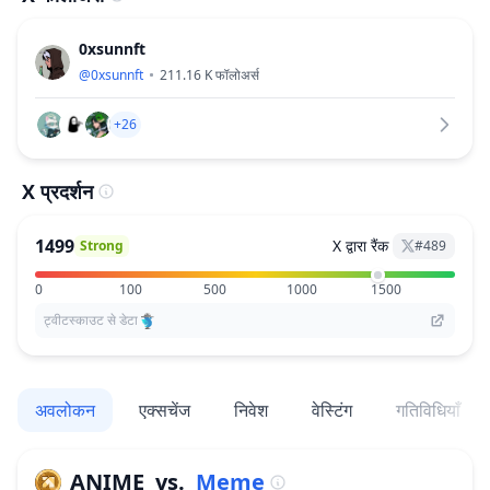
0xsunnft
@
0xsunnft
211.16 K
फॉलोअर्स
+26
X प्रदर्शन
1499
X द्वारा रैंक
Strong
#
489
0
100
500
1000
1500
ट्वीटस्काउट से डेटा
अवलोकन
एक्सचेंज
निवेश
वेस्टिंग
गतिविधियाँ
ANIME
vs.
Meme