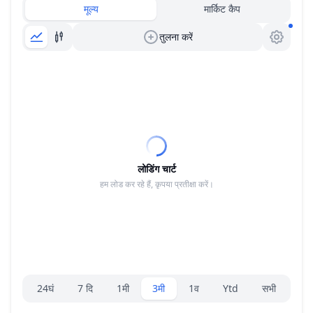
मूल्य
मार्किट कैप
तुलना करें
लोडिंग चार्ट
हम लोड कर रहे हैं, कृपया प्रतीक्षा करें।
रेंज चयनकर्ता।
24घं
7 दि
1मी
3मी
1व
Ytd
सभी