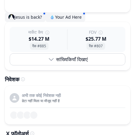
Jesus is back?
Your Ad Here
मार्केट कैप
FDV
$14.27 M
$25.77 M
रैंक #885
रैंक #807
सांख्यिकियाँ दिखाएं
निवेशक
अभी तक कोई निवेशक नहीं
डेटा नहीं मिला या मौजूद नहीं है
X फॉलोअर्स