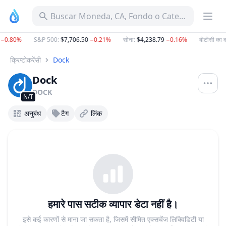
Buscar Moneda, CA, Fondo o Categoría
−0.80%
S&P 500
:
$7,706.50
−0.21%
सोना
:
$4,238.79
−0.16%
बीटीसी का द
क्रिप्टोकरेंसी
Dock
Dock
DOCK
N/T
अनुबंध
टैग
लिंक
हमारे पास सटीक व्यापार डेटा नहीं है।
इसे कई कारणों से माना जा सकता है, जिसमें सीमित एक्सचेंज लिक्विडिटी या