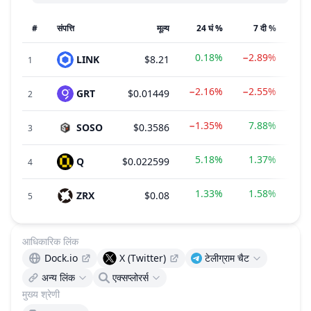
#
संपत्ति
मूल्य
24 घं %
7 दी %
0.18%
−2.89%
LINK
$8.21
1
−2.16%
−2.55%
GRT
$0.01449
$1
2
−1.35%
7.88%
SOSO
$0.3586
$3
3
5.18%
1.37%
Q
$0.022599
$2
4
1.33%
1.58%
ZRX
$0.08
$
5
आधिकारिक लिंक
Dock.io
X (Twitter)
टेलीग्राम चैट
अन्य लिंक
एक्सप्लोरर्स
मुख्य श्रेणी