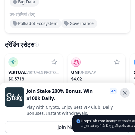
Big Data
उप-श्रेणियां (टैग)
Polkadot Ecosystem
Governance
ट्रेंडिंग एसेट्स
VIRTUAL
UNI
VIRTUALS PROTOCOL
UNISWAP
$0.5718
$4.02
−0.08%
86
−1.54%
31
Join Stake 200% Bonus. Win
$100k Daily.
Advertise With Us ⭐️
Play with Crypto, Enjoy Best VIP Club, Daily
Bonuses, Instant Withdrawals.
Interested in advertising? Reach us out
DropsTab.com वेबसाइट का उपयोग करके, 
DropsTab.com
अनुभव को बढ़ाने के लिए कुकीज़ और अन्य
Join Now