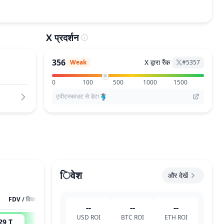
X प्रदर्शन
356
X द्वारा रैंक
Weak
#
5357
0
100
500
1000
1500
ट्वीटस्काउट से डेटा
िवेश
और देखें
FDV / विकास का संभाव
--
--
--
USD
ROI
BTC
ROI
ETH
ROI
29 T
1,853,150
x