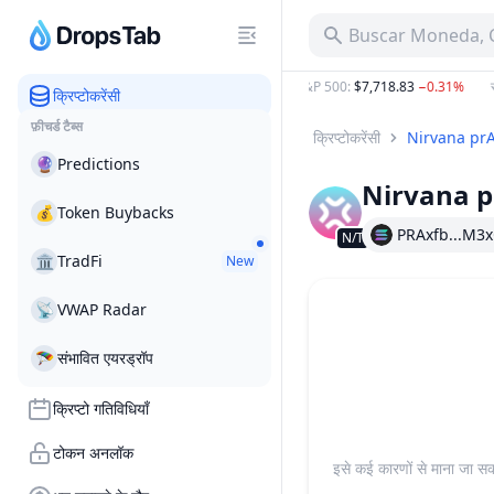
Buscar Moneda, C
538.00
−0.34%
ETH
:
$1,912.58
−0.59%
S&P 500
:
$7,718.83
−0.31%
सो
क्रिप्टोकरेंसी
फ़ीचर्ड टैब्स
क्रिप्टोकरेंसी
Nirvana pr
🔮
Predictions
Nirvana 
💰
Token Buybacks
PRAxfb...M3
N/T
🏛
TradFi
New
📡
VWAP Radar
🪂
संभावित एयरड्रॉप
क्रिप्टो गतिविधियाँ
टोकन अनलॉक
इसे कई कारणों से माना जा सकत