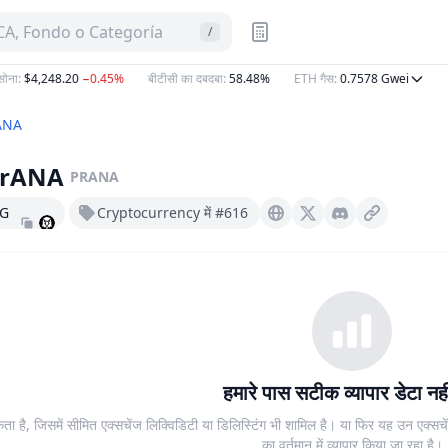
A, Fondo o Categoría
/
ना
:
$4,248.20
−0.45%
बीटीसी का दबदबा
:
58.48%
ETH गैस
:
0.7578
Gwei
मा
ANA
prANA
PRANA
xG
Cryptocurrency में #616
Nirvana.finance
X (Twitter)
Discord
हमारे पास सटीक व्यापार डेटा नही
ा है, जिसमें सीमित एक्सचेंज लिक्विडिटी या डिलिस्टिंग भी शामिल है। या फिर यह उन एक्सचेंज
का वर्तमान में व्यापार किया जा रहा है।