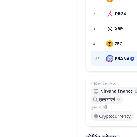
DRGX
2
XRP
3
ZEC
4
PRANA
112
आधिकारिक लिंक
Nirvana.finance
एक्सप्लोरर्स
मुख्य श्रेणी
Cryptocurrency