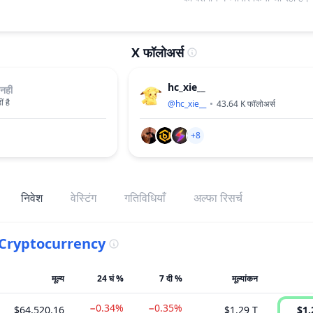
X फॉलोअर्स
hc_xie__
नहीं
ं है
@
hc_xie__
43.64 K
फॉलोअर्स
+8
निवेश
वेस्टिंग
गतिविधियाँ
अल्फा रिसर्च
Cryptocurrency
मूल्य
24 घं %
7 दी %
मूल्यांकन
−0.34%
−0.35%
$64,520.16
$1.29 T
$1.