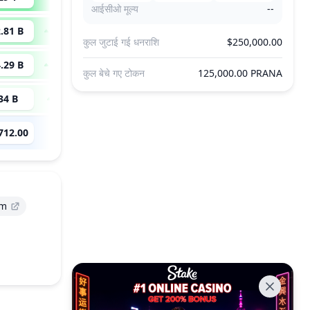
आईसीओ मूल्य
--
.81 B
233,014
x
कुल जुटाई गई धनराशि
$250,000.00
.29 B
149,253
x
कुल बेचे गए टोकन
125,000.00 PRANA
34 B
11,939
x
712.00
--
um