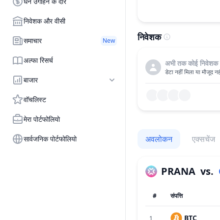
धन उगाहने के दौर
निवेशक और वीसी
निवेशक
समाचार
New
अल्फा रिसर्च
अभी तक कोई निवेशक 
डेटा नहीं मिला या मौजूद नही
बाजार
वॉचलिस्ट
मेरा पोर्टफोलियो
अवलोकन
एक्सचेंज
सार्वजनिक पोर्टफोलियो
PRANA
vs.
#
संपत्ति
BTC
1