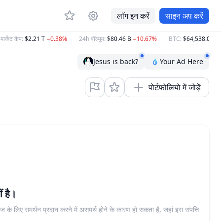
लॉग इन करें
साइन अप करें
र्केट कैप
:
$2.21 T
−0.38%
24h वॉल्यूम
:
$80.46 B
−10.67%
BTC
:
$64,538.00
−0.
Jesus is back?
Your Ad Here
पोर्टफोलियो में जोड़ें
ं है।
 के लिए समर्थन प्रदान करने में असमर्थ होने के कारण हो सकता है, जहां इस संपत्ति