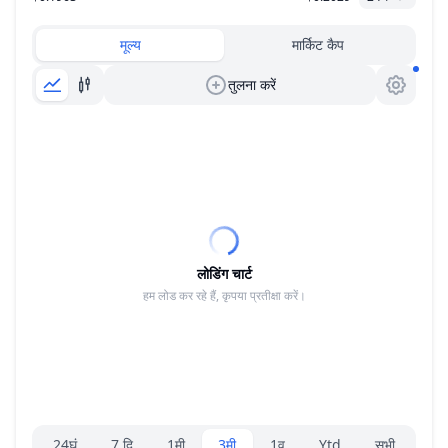
मूल्य
मार्किट कैप
तुलना करें
लोडिंग चार्ट
हम लोड कर रहे हैं, कृपया प्रतीक्षा करें।
रेंज चयनकर्ता।
24घं
7 दि
1मी
3मी
1व
Ytd
सभी