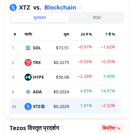
XTZ
vs.
Blockchain
मूल्यांकन
FDV
#
संपत्ति
मूल्य
24 घं %
7 दी %
−0.97%
−1.62%
SOL
$73.51
$46
1
−0.02%
−0.35%
TRX
$0.3275
$31
2
−2.26%
3.48%
HYPE
$56.08
$53
3
4.65%
14.97%
ADA
$0.2024
$9
4
1.91%
−2.52%
XTZ
$0.2029
$225
33
Tezos
विस्तृत प्रदर्शन
बियरिश
भावना