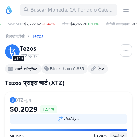
Buscar Moneda, CA, Fondo o Categoría
S&P 500
:
$7,722.62
−0.42%
सोना
:
$4,265.70
0.11%
बीटीसी का दबदबा
:
58.5
क्रिप्टोकरेंसी
Tezos
Tezos
XTZ
प्राइस
#119
स्मार्ट कॉन्ट्रैक्ट
Blockchain में #35
लिंक
Tezos प्राइस चार्ट (XTZ)
XTZ
मूल्य
$0.2029
1.91%
स्वैप/ब्रिज
$0.1963
$0.2029
24घं
मूल्य सीमा