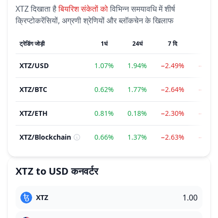
XTZ
दिखाता है
बियरिश
संकेतों को
विभिन्न समयावधि में शीर्ष
क्रिप्टोकरेंसियों, अग्रणी श्रेणियों और ब्लॉकचेन के खिलाफ
ट्रेडिंग जोड़ी
1घं
24घं
7 दि
1मी
XTZ
/
USD
1.07%
1.94%
−2.49%
−20.3
XTZ
/
BTC
0.62%
1.77%
−2.64%
−21.6
XTZ
/
ETH
0.81%
0.18%
−2.30%
−25.4
XTZ
/
Blockchain
0.66%
1.37%
−2.63%
−20.5
XTZ
to
USD
कनवर्टर
XTZ