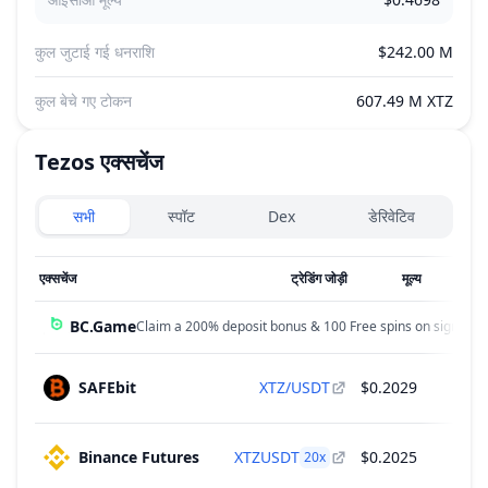
कुल जुटाई गई धनराशि
$242.00 M
कुल बेचे गए टोकन
607.49 M XTZ
Tezos
एक्सचेंज
Exchanges type
सभी
स्पॉट
Dex
डेरिवेटिव
एक्सचेंज
ट्रेडिंग जोड़ी
मूल्य
24 घं व
BC.Game
Claim a 200% deposit bonus & 100 Free spins on sign up!
SAFEbit
XTZ/USDT
$0.2029
$2
Binance Futures
XTZUSDT
$0.2025
$1
20
x