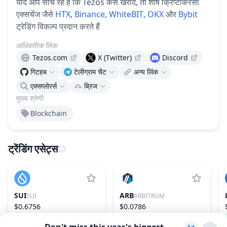
यदि आप सोच रहे हैं कि Tezos कैसे खरीदें, तो शीर्ष क्रिप्टोकरेंसी
एक्सचेंज जैसे
HTX
,
Binance
,
WhiteBIT
,
OKX
और
Bybit
ट्रेडिंग विकल्प प्रदान करते हैं
आधिकारिक लिंक
Tezos.com
X (Twitter)
Discord
गिटहब
टेलीग्राम चैट
अन्य लिंक
एक्सप्लोरर्स
ब्रिज
मुख्य श्रेणी
Blockchain
ट्रेंडिंग एसेट्स
SUI
ARB
SUI
ARBITRUM
$0.6756
$0.0786
−2.18%
28
−2.80%
77