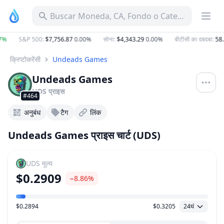
Buscar Moneda, CA, Fondo o Categoría
%
S&P 500
:
$7,756.87
0.00%
सोना
:
$4,343.29
0.00%
बीटीसी का दबदबा
:
58.5
क्रिप्टोकरेंसी
Undeads Games
Undeads Games
UDS
प्राइस
#464
अनुबंध
टैग
लिंक
Undeads Games प्राइस चार्ट (UDS)
UDS
मूल्य
$0.2909
−8.86%
$0.2894
$0.3205
24घं
मूल्य सीमा