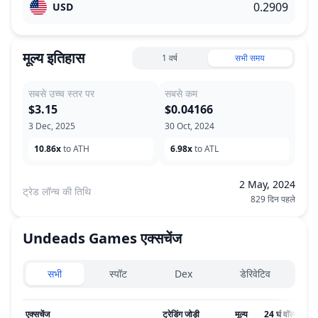
USD
मूल्य इतिहास
1 वर्ष
सभी समय
सबसे उच्च स्तर पर
सबसे कम
$3.15
$0.04166
3 Dec, 2025
30 Oct, 2024
10.86x
to ATH
6.98x
to ATL
2 May, 2024
ट्रेड लॉन्च की तिथि
829 दिन पहले
Undeads Games
एक्सचेंज
Exchanges type
सभी
स्पॉट
Dex
डेरिवेटिव
एक्सचेंज
ट्रेडिंग जोड़ी
मूल्य
24 घं वॉल्यूम
↓