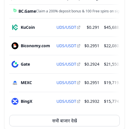
BC.Game
Claim a 200% deposit bonus & 100 Free spins on sign up!
KuCoin
UDS/USDT
$0.291
$45,688.82
Biconomy.com
UDS/USDT
$0.2951
$22,080.11
Gate
UDS/USDT
$0.2924
$21,550.15
MEXC
UDS/USDT
$0.2951
$19,719.85
BingX
UDS/USDT
$0.2932
$15,774.19
सभी बाजार देखें