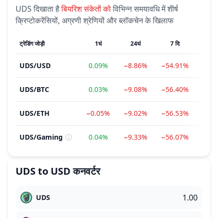
UDS
दिखाता है
बियरिश
संकेतों को
विभिन्न समयावधि में शीर्ष
क्रिप्टोकरेंसियों, अग्रणी श्रेणियों और ब्लॉकचेन के खिलाफ
ट्रेडिंग जोड़ी
1घं
24घं
7 दि
1म
UDS
/
USD
0.09%
−8.86%
−54.91%
−74
UDS
/
BTC
0.03%
−9.08%
−56.40%
−75
UDS
/
ETH
−0.05%
−9.02%
−56.53%
−76
UDS
/
Gaming
0.04%
−9.33%
−56.07%
−73
UDS
to
USD
कनवर्टर
UDS