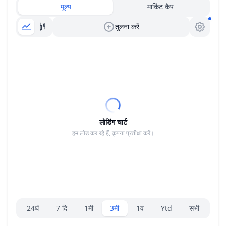
मूल्य
मार्किट कैप
तुलना करें
लोडिंग चार्ट
हम लोड कर रहे हैं, कृपया प्रतीक्षा करें।
रेंज चयनकर्ता।
24घं
7 दि
1मी
3मी
1व
Ytd
सभी