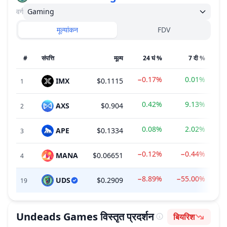
वर्ग
Gaming
मूल्यांकन
FDV
#
संपत्ति
मूल्य
24 घं %
7 दी %
−0.17%
0.01%
IMX
$0.1115
$
1
0.42%
9.13%
AXS
$0.904
$
2
0.08%
2.02%
APE
$0.1334
$
3
−0.12%
−0.44%
MANA
$0.06651
$
4
−8.89%
−55.00%
UDS
$0.2909
19
Undeads Games
विस्तृत प्रदर्शन
बियरिश
भावना