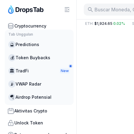
Buscar Moneda, 
94 B
−30.63%
BTC
:
$65,187.43
−0.02%
ETH
:
$1,924.65
0.02%
S
Cryptocurrency
Tab Unggulan
🔮
Predictions
💰
Token Buybacks
🏛
TradFi
New
📡
VWAP Radar
🪂
Airdrop Potensial
Aktivitas Crypto
Unlock Token