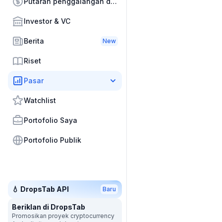
Putaran penggalangan dana
Investor & VC
Berita
New
Riset
Pasar
Watchlist
Portofolio Saya
Portofolio Publik
💧 DropsTab API
Baru
Beriklan di DropsTab
Promosikan proyek cryptocurrency