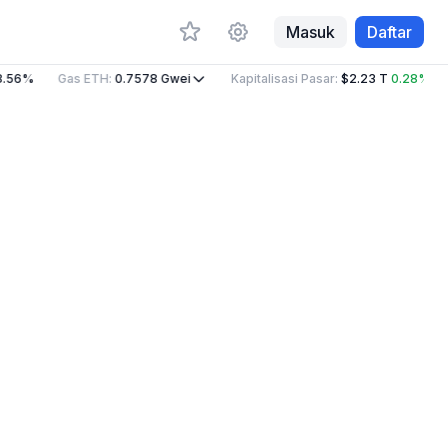
Masuk
Daftar
.56%
Gas ETH
:
0.7578
Gwei
Kapitalisasi Pasar
:
$2.23 T
0.28%