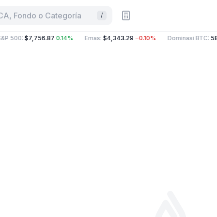
CA, Fondo o Categoría
/
&P 500
:
$7,756.87
0.14%
Emas
:
$4,343.29
−0.10%
Dominasi BTC
:
58