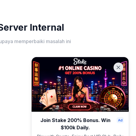
erver Internal
upaya memperbaiki masalah ini
Join Stake 200% Bonus. Win
$100k Daily.