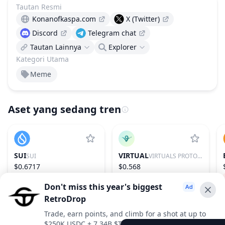
Tautan Resmi
Konanofkaspa.com
X (Twitter)
Discord
Telegram chat
Tautan Lainnya
Explorer
Kategori Utama
Meme
Aset yang sedang tren
SUI
VIRTUAL
SUI
VIRTUALS PROTOCOL
$0.6717
$0.568
−2.73%
29
−0.26%
86
Don't miss this year's biggest
RetroDrop
Advertise With Us ⭐️
Trade, earn points, and climb for a shot at up to
$250K USDC + 7.34B $TRUE
Interested in advertising? Reach us out