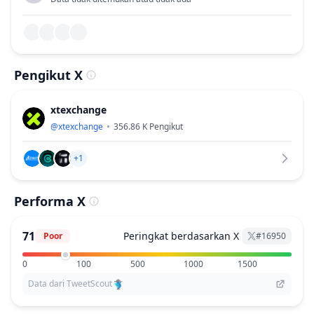
Pengikut X
xtexchange
@
xtexchange
356.86 K
Pengikut
+1
Performa X
71
Peringkat berdasarkan X
Poor
#
16950
0
100
500
1000
1500
Data dari TweetScout