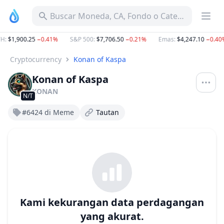
Buscar Moneda, CA, Fondo o Categoría
H
:
$1,900.25
−0.41%
S&P 500
:
$7,706.50
−0.21%
Emas
:
$4,247.10
−0.40
Cryptocurrency
Konan of Kaspa
Konan of Kaspa
KONAN
N/T
#6424 di Meme
Tautan
Kami kekurangan data perdagangan
yang akurat.