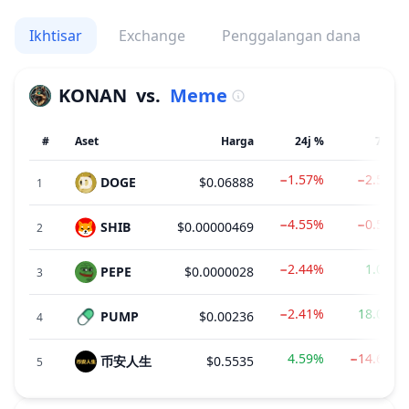
Ikhtisar
Exchange
Penggalangan dana
V
KONAN
vs.
Meme
#
Aset
Harga
24j %
7h %
−1.57%
−2.56%
DOGE
$0.06888
1
−4.55%
−0.59%
SHIB
$0.00000469
2
−2.44%
1.08%
PEPE
$0.0000028
3
−2.41%
18.07%
PUMP
$0.00236
4
4.59%
−14.64%
币安人生
$0.5535
5