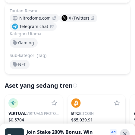
Tautan Resmi
Nitrodome.com
X (Twitter)
Telegram chat
Kategori Utama
Gaming
Sub-kategori (Tag)
NFT
Aset yang sedang tren
VIRTUAL
BTC
VIRTUALS PROTOCOL
BITCOIN
$0.5704
$65,039.91
1.75%
86
0.01%
1
Join Stake 200% Bonus. Win