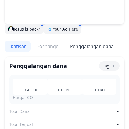
Jesus is back?
Your Ad Here
Ikhtisar
Exchange
Penggalangan dana
V
Penggalangan dana
Lagi
--
--
--
USD
ROI
BTC
ROI
ETH
ROI
Harga ICO
--
Total Dana
--
Total Terjual
--