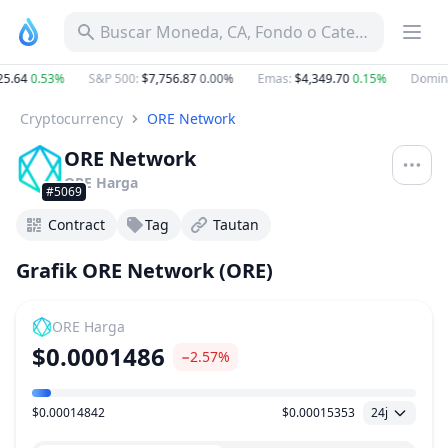
Buscar Moneda, CA, Fondo o Categoría
.64
0.53%
S&P 500
:
$7,756.87
0.00%
Emas
:
$4,349.70
0.15%
Dominas
Cryptocurrency
ORE Network
ORE Network
ORE
Harga
#5069
Contract
Tag
Tautan
Grafik ORE Network (ORE)
ORE
Harga
$0.0001486
−2.57%
$0.00014842
$0.00015353
24j
Kisaran Harga