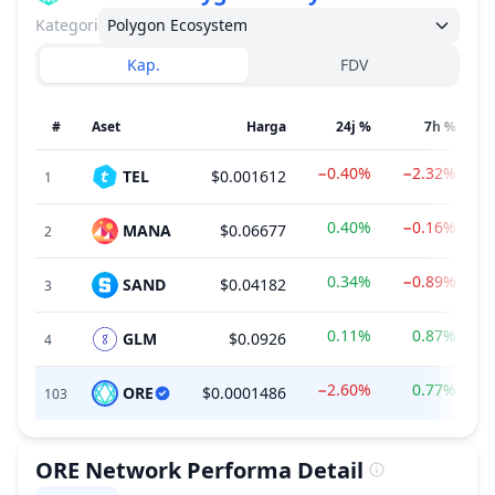
Kategori
Polygon Ecosystem
Kap.
FDV
#
Aset
Harga
24j %
7h %
−0.40%
−2.32%
TEL
$0.001612
1
0.40%
−0.16%
MANA
$0.06677
2
0.34%
−0.89%
SAND
$0.04182
3
0.11%
0.87%
GLM
$0.0926
4
−2.60%
0.77%
ORE
$0.0001486
103
ORE Network
Performa Detail