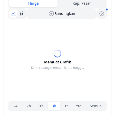
Harga
Kap. Pasar
Bandingkan
Memuat Grafik
Kami sedang memuat, harap tunggu.
Pemilih rentang.
24j
7h
1b
3b
1t
Ytd
Semua