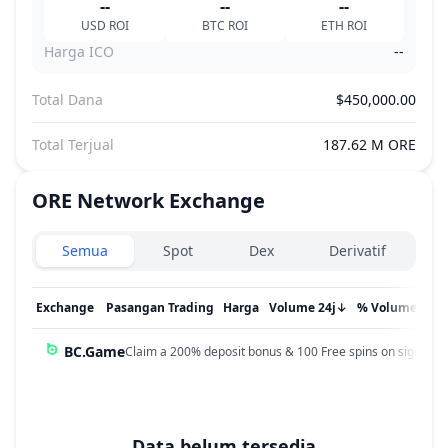
--
--
--
USD
ROI
BTC
ROI
ETH
ROI
Harga ICO
--
Total Dana
$450,000.00
Total Terjual
187.62 M ORE
ORE Network
Exchange
Exchanges type
Semua
Spot
Dex
Derivatif
Exchange
Pasangan Trading
Harga
Volume 24j
↓
% Volume
Dip
BC.Game
Claim a 200% deposit bonus & 100 Free spins on sign up!
Data belum tersedia