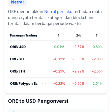
Netral
Sentimen
ORE
menunjukkan
Netral
perilaku
terhadap mata
uang crypto teratas, kategori dan blockchain
teratas dalam berbagai periode waktu
Pasangan Trading
1j
24j
7h
ORE
/
USD
0.01%
−2.57%
0.80%
ORE
/
BTC
−0.15%
−3.08%
−2.83%
ORE
/
ETH
−0.29%
−2.99%
−2.56%
ORE
/
Polygon Ecosystem
−0.22%
−0.20%
2.51%
ORE
to
USD
Pengonversi