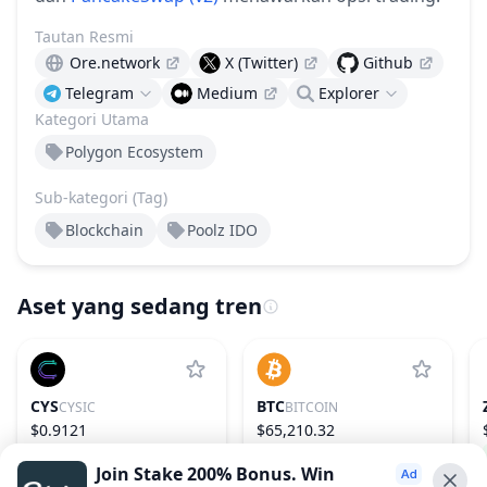
Tautan Resmi
Ore.network
X (Twitter)
Github
Telegram
Medium
Explorer
Kategori Utama
Polygon Ecosystem
Sub-kategori (Tag)
Blockchain
Poolz IDO
Aset yang sedang tren
CYS
BTC
CYSIC
BITCOIN
$0.9121
$65,210.32
11.88%
163
0.53%
1
Join Stake 200% Bonus. Win