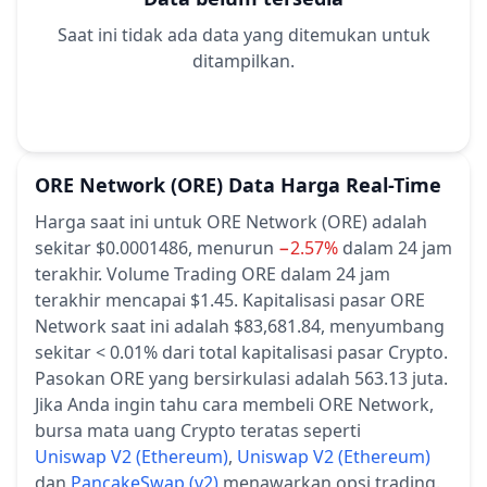
Saat ini tidak ada data yang ditemukan untuk
ditampilkan.
ORE Network
(ORE)
Data Harga Real-Time
Harga saat ini untuk ORE Network (ORE) adalah
sekitar $0.0001486,
menurun
−2.57%
dalam 24 jam
terakhir.
Volume Trading ORE dalam 24 jam
terakhir mencapai $1.45.
Kapitalisasi pasar ORE
Network saat ini adalah $83,681.84, menyumbang
sekitar < 0.01% dari total kapitalisasi pasar Crypto.
Pasokan ORE yang bersirkulasi adalah 563.13 juta.
Jika Anda ingin tahu cara membeli ORE Network,
bursa mata uang Crypto teratas seperti
Uniswap V2 (Ethereum)
,
Uniswap V2 (Ethereum)
dan
PancakeSwap (v2)
menawarkan opsi trading.