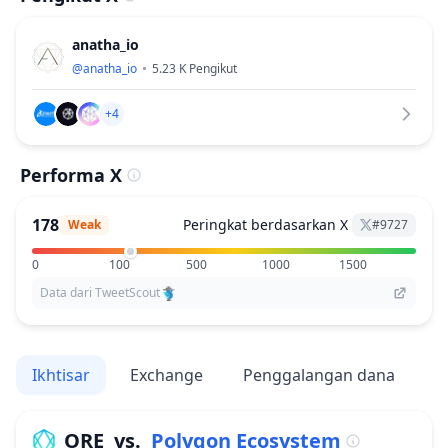
anatha_io
@
anatha_io
5.23 K
Pengikut
+4
Performa X
178
Peringkat berdasarkan X
Weak
#
9727
0
100
500
1000
1500
Data dari TweetScout
Ikhtisar
Exchange
Penggalangan dana
V
ORE
vs.
Polygon Ecosystem