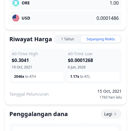
ORE
USD
Riwayat Harga
1 Tahun
Sepanjang Waktu
All-Time High
All-Time Low
$0.3041
$0.0001268
19 Oct, 2021
6 Jun, 2026
2046x
to ATH
1.17x
to ATL
15 Oct, 2021
Tanggal Peluncuran
1760 hari lalu
Penggalangan dana
Lagi