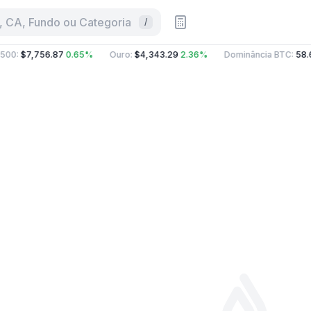
 CA, Fundo ou Categoria
/
500
:
$7,756.87
0.65%
Ouro
:
$4,343.29
2.36%
Dominância BTC
:
58.