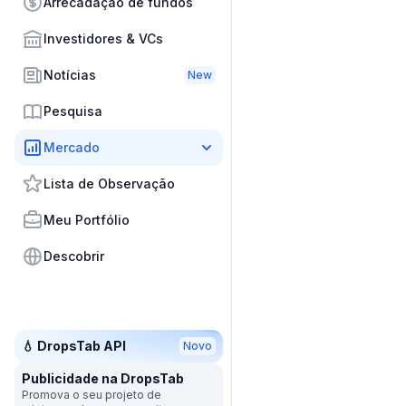
Arrecadação de fundos
Investidores & VCs
Notícias
New
Pesquisa
Mercado
Lista de Observação
Meu Portfólio
Descobrir
💧 DropsTab API
Novo
Publicidade na DropsTab
Promova o seu projeto de