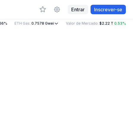
Entrar
Inscrever-se
66%
ETH Gas
:
0.7578
Gwei
Valor de Mercado
:
$2.22 T
0.53%