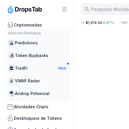
Pesquisar Moeda,
3.70 B
9.58%
BTC
:
$64,881.16
0.82%
ETH
:
$1,914.34
0.57%
S&P 
Criptomoedas
Abas em Destaque
🔮
Predictions
💰
Token Buybacks
🏛
TradFi
New
📡
VWAP Radar
🪂
Airdrop Potencial
Atividades Cripto
Desbloqueio de Tokens