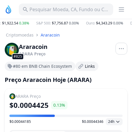
Pesquisar Moeda, CA, Fundo ou Categoria
:
$1,922.54
0.38%
S&P 500
:
$7,756.87
0.00%
Ouro
:
$4,343.29
0.00%
D
Criptomoedas
Araracoin
Araracoin
ARARA
Preço
#825
#80 em BNB Chain Ecosystem
Links
Preço Araracoin Hoje (ARARA)
ARARA
Preço
$0.0004425
0.13%
$0.00044185
$0.00044346
24h
Faixa de preço