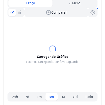
Preço
V. Merc.
Comparar
Carregando Gráfico
Estamos carregando, por favor, aguarde.
Seletor de faixa
24h
7d
1m
3m
1a
Ytd
Tudo