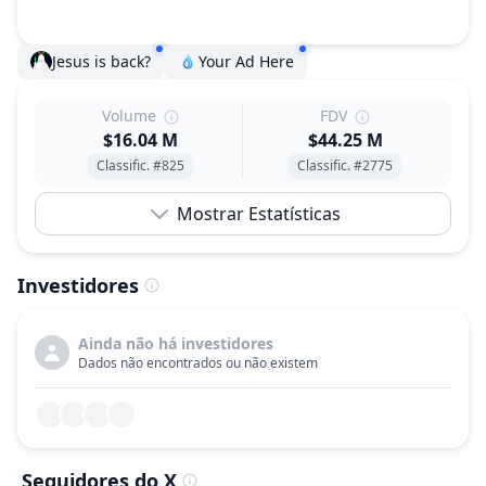
Jesus is back?
Your Ad Here
Volume
FDV
$16.04 M
$44.25 M
Classific. #825
Classific. #2775
Mostrar Estatísticas
Investidores
Ainda não há investidores
Dados não encontrados ou não existem
Seguidores do X