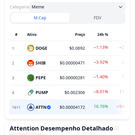
Categoria
Meme
M.Cap
FDV
#
Ativo
Preço
24h %
7d %
−1.13%
−2.12%
DOGE
$0.0692
1
−3.92%
2.37%
SHIB
$0.00000471
2
−1.40%
1.44%
PEPE
$0.00000281
3
−8.01%
17.19%
PUMP
$0.002306
4
16.76%
−94.54%
ATTN
$0.00004172
1611
Attention
Desempenho Detalhado