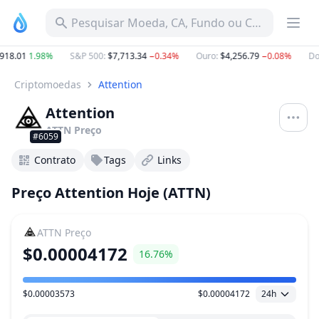
Pesquisar Moeda, CA, Fundo ou Categoria
18.01
1.98%
S&P 500
:
$7,713.34
−0.34%
Ouro
:
$4,256.79
−0.08%
Dom
Criptomoedas
Attention
Attention
ATTN
Preço
#6059
Contrato
Tags
Links
Preço Attention Hoje (ATTN)
ATTN
Preço
$0.00004172
16.76%
$0.00003573
$0.00004172
24h
Faixa de preço