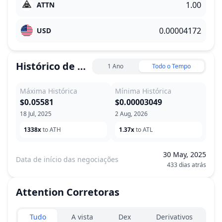
ATTN
USD
Histórico de Preço
1 Ano
Todo o Tempo
Máxima Histórica
Mínima Histórica
$0.05581
$0.00003049
18 Jul, 2025
2 Aug, 2026
1338x
to ATH
1.37x
to ATL
30 May, 2025
Data de início das negociações
433 dias atrás
Attention
Corretoras
Exchanges type
Tudo
A vista
Dex
Derivativos