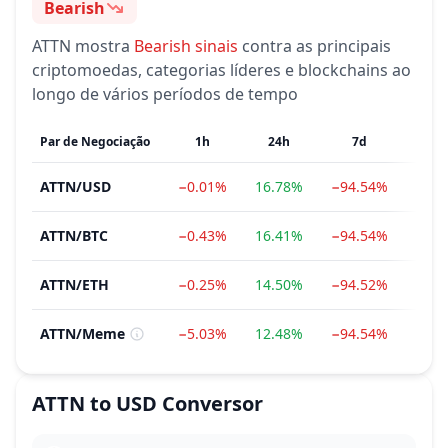
Bearish
Sentimento
ATTN
mostra
Bearish
sinais
contra as principais
criptomoedas, categorias líderes e blockchains ao
longo de vários períodos de tempo
Par de Negociação
1h
24h
7d
1
ATTN
/
USD
−0.01%
16.78%
−94.54%
−94
ATTN
/
BTC
−0.43%
16.41%
−94.54%
−94
ATTN
/
ETH
−0.25%
14.50%
−94.52%
−95
ATTN
/
Meme
−5.03%
12.48%
−94.54%
−94
ATTN
to
USD
Conversor