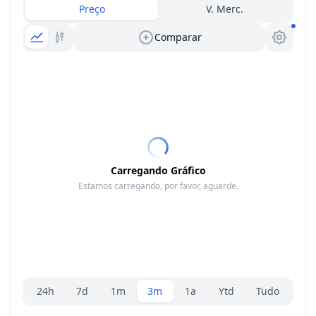
Preço
V. Merc.
Comparar
Carregando Gráfico
Estamos carregando, por favor, aguarde.
Seletor de faixa
24h
7d
1m
3m
1a
Ytd
Tudo