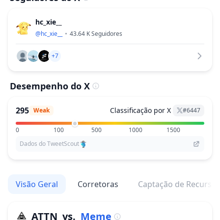
hc_xie__
@
hc_xie__
43.64 K
Seguidores
+7
Desempenho do X
295
Classificação por X
Weak
#
6447
0
100
500
1000
1500
Dados do TweetScout
Visão Geral
Corretoras
Captação de Recurso
ATTN
vs.
Meme