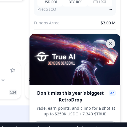
USD
ROI
BTC
ROI
ETH
ROI
Preço ICO
--
Fundos Arrec.
$3.00 M
Tokens Vendidos
--
ZK
OW
ZKSYNC
$0.00806
534
1.63%
Don't miss this year's biggest
238
RetroDrop
Trade, earn points, and climb for a shot at
up to $250K USDC + 7.34B $TRUE
DropsTab.com