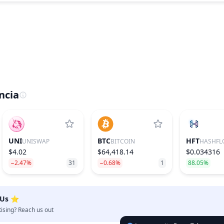
ncia
UNI
BTC
HFT
UNISWAP
BITCOIN
HASHFL
$4.02
$64,418.14
$0.034316
−2.47%
31
−0.68%
1
88.05%
 Us ⭐️
tising? Reach us out