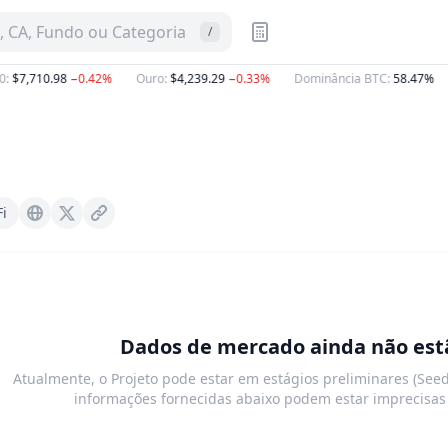
 CA, Fundo ou Categoria
/
:
$7,710.98
−0.42%
Ouro
:
$4,239.29
−0.33%
Dominância BTC
:
58.47%
i
Barterswap.xyz
X (Twitter)
Dados de mercado ainda não estã
Atualmente, o Projeto pode estar em estágios preliminares (Seed
informações fornecidas abaixo podem estar imprecisas 