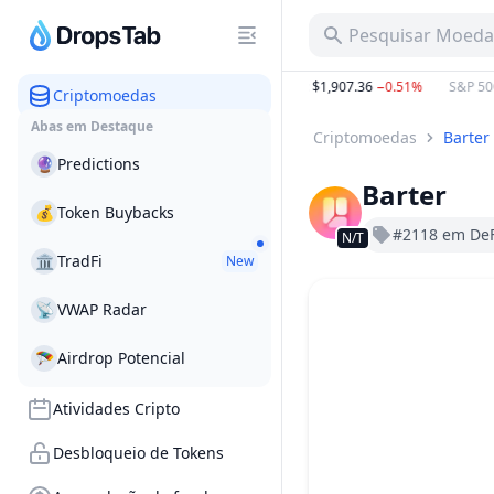
Pesquisar Moeda,
 B
−12.54%
BTC
:
$64,405.14
−0.68%
ETH
:
$1,907.36
−0.51%
S&P 500
Criptomoedas
Abas em Destaque
Criptomoedas
Barter
🔮
Predictions
Barter
💰
Token Buybacks
#2118 em DeF
N/T
🏛
TradFi
New
📡
VWAP Radar
🪂
Airdrop Potencial
Atividades Cripto
Desbloqueio de Tokens