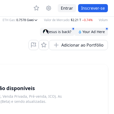
Entrar
Inscrever-se
ETH Gas
:
0.7578
Gwei
Valor de Mercado
:
$2.21 T
−0.74%
Volume 24h
Jesus is back?
Your Ad Here
Adicionar ao Portfólio
o disponíveis
, Venda Privada, Pré-venda, ICO). As
(Beta) e sendo atualizadas.