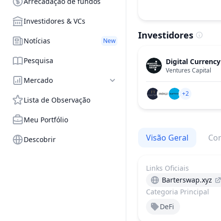
Arrecadação de fundos
Investidores & VCs
Investidores
Notícias
New
Pesquisa
Digital Currenc
Ventures Capital
Mercado
+2
Lista de Observação
Meu Portfólio
Visão Geral
Cor
Descobrir
Links Oficiais
Barterswap.xyz
Categoria Principal
DeFi