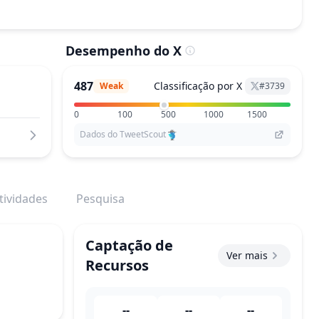
Desempenho do X
487
Classificação por X
Weak
#
3739
0
100
500
1000
1500
Dados do TweetScout
tividades
Pesquisa
Captação de
Ver mais
Recursos
--
--
--