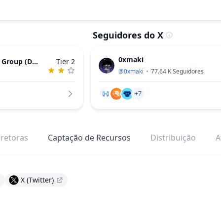
Seguidores do X
0xmaki
y Group (DCG)
Tier 2
@
0xmaki
77.64 K
Seguidores
+7
retoras
Captação de Recursos
Distribuição
A
X (Twitter)