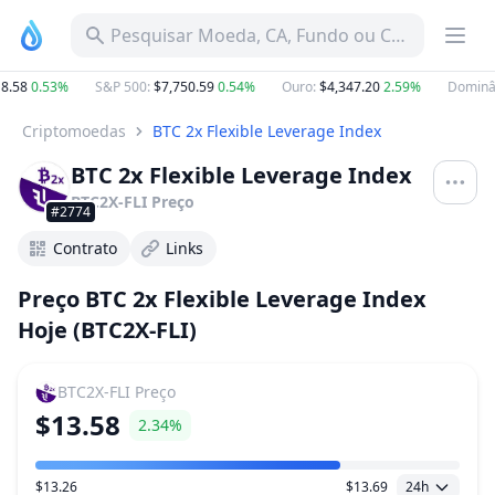
Pesquisar Moeda, CA, Fundo ou Categoria
.58
0.53%
S&P 500
:
$7,750.59
0.54%
Ouro
:
$4,347.20
2.59%
Dominân
Criptomoedas
BTC 2x Flexible Leverage Index
BTC 2x Flexible Leverage Index
BTC2X-FLI
Preço
#2774
Contrato
Links
Preço BTC 2x Flexible Leverage Index
Hoje (BTC2X-FLI)
BTC2X-FLI
Preço
$13.58
2.34%
$13.26
$13.69
24h
Faixa de preço