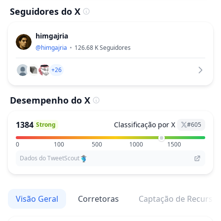
Seguidores do X
himgajria
@
himgajria
126.68 K
Seguidores
+26
Desempenho do X
1384
Classificação por X
Strong
#
605
0
100
500
1000
1500
Dados do TweetScout
Visão Geral
Corretoras
Captação de Recurso