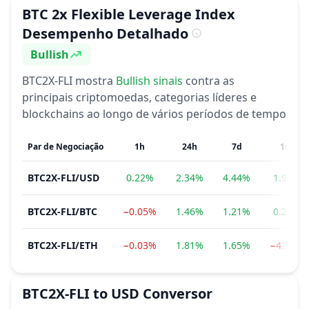
BTC 2x Flexible Leverage Index
Desempenho Detalhado
Bullish
Sentimento
BTC2X-FLI
mostra
Bullish
sinais
contra as
principais criptomoedas, categorias líderes e
blockchains ao longo de vários períodos de tempo
Par de Negociação
1h
24h
7d
1m
BTC2X-FLI
/
USD
0.22%
2.34%
4.44%
1.90%
BTC2X-FLI
/
BTC
−0.05%
1.46%
1.21%
0.28%
BTC2X-FLI
/
ETH
−0.03%
1.81%
1.65%
−4.71%
BTC2X-FLI
to
USD
Conversor