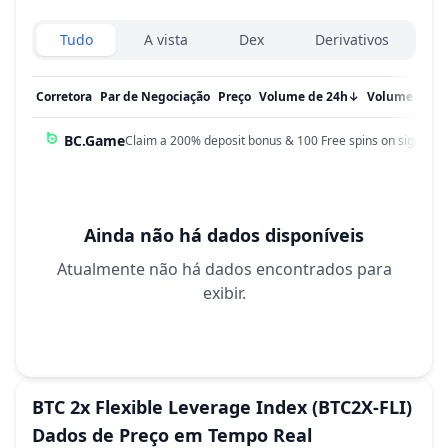
Exchanges type
Tudo
A vista
Dex
Derivativos
Corretora
Par de Negociação
Preço
Volume de 24h
↓
Volume em 
BC.Game
Claim a 200% deposit bonus & 100 Free spins on sign up!
Ainda não há dados disponíveis
Atualmente não há dados encontrados para
exibir.
BTC 2x Flexible Leverage Index
(BTC2X-FLI)
Dados de Preço em Tempo Real