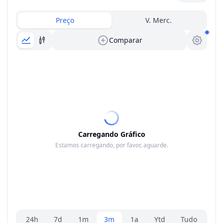
Preço
V. Merc.
Comparar
Carregando Gráfico
Estamos carregando, por favor, aguarde.
Seletor de faixa
24h
7d
1m
3m
1a
Ytd
Tudo