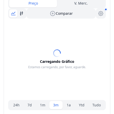
Preço
V. Merc.
Comparar
Carregando Gráfico
Estamos carregando, por favor, aguarde.
Seletor de faixa
24h
7d
1m
3m
1a
Ytd
Tudo