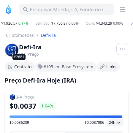
Pesquisar Moeda, CA, Fundo ou Categoria
:
$1,926.57
0.17%
S&P 500
:
$7,756.87
0.00%
Ouro
:
$4,343.29
0.00%
D
Criptomoedas
Defi-Ira
Defi-Ira
IRA
Preço
#2681
Contrato
#105 em Base Ecosystem
Links
Preço Defi-Ira Hoje (IRA)
IRA
Preço
$0.0037
1.04%
$0.0036239
$0.0037006
24h
Faixa de preço