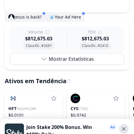
Jesus is back?
Your Ad Here
Volume
FDV
$812,675.03
$812,675.03
Classific. #2681
Classific. #2410
Mostrar Estatísticas
Ativos em Tendência
HFT
CYS
HASHFLOW
CYSIC
$0.0101
$0.9742
−15.73%
1091
20.60%
157
Join Stake 200% Bonus. Win