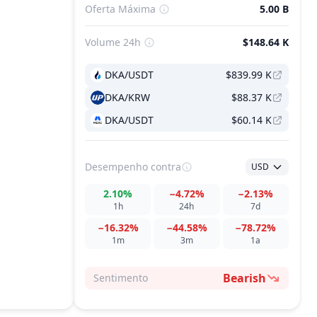
Oferta Máxima
5.00 B
Volume 24h
$148.64 K
DKA/USDT
$839.99 K
DKA/KRW
$88.37 K
DKA/USDT
$60.14 K
Desempenho
contra
USD
2.10%
−4.72%
−2.13%
1h
24h
7d
−16.32%
−44.58%
−78.72%
1m
3m
1a
Bearish
Sentimento