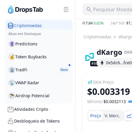
Pesquisar Moeda,
−1.81%
BTC
:
$65,026.00
0.32%
ETH
:
$1,917.84
0.02%
S&P 500
:
$7,75
Criptomoedas
Abas em Destaque
Criptomoedas
dKarg
🔮
Predictions
dKargo
DK
💰
Token Buybacks
0x5dc6...fce0
#807
🏛
TradFi
New
DKA
Preço
📡
VWAP Radar
$0.003319
🪂
Airdrop Potencial
Mínimo
$0.0032113
Faixa de preço
Atividades Cripto
Preço
V. Merc.
Desbloqueio de Tokens