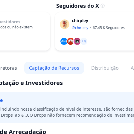
Seguidores do X
chirpley
vestidores
dos ou não existem
@
chirpley
67.45 K
Seguidores
+4
retoras
Captação de Recursos
Distribuição
A
ptação e Investidores
e
incluindo nossa classificação de nível de interesse, são fornecida
s. DropsTab & ICO Drops não fornecem recomendação de investime
de Arrecadação