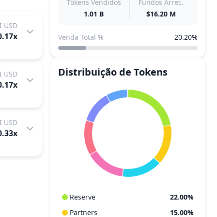
Tokens Vendidos
Fundos Arrec.
1.01 B
$16.20 M
I USD
0.17
x
Venda Total %
20.20%
Distribuição de Tokens
I USD
0.17
x
I USD
0.33
x
Reserve
22.00%
Partners
15.00%