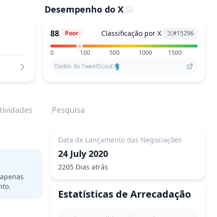
Desempenho do X
88
Classificação por X
Poor
#
15296
0
100
500
1000
1500
Dados do TweetScout
tividades
Pesquisa
Data de Lançamento das Negociações
24 July 2020
2205 Dias atrás
s apenas
nto.
Estatísticas de Arrecadação