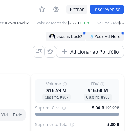
Entrar
Inscrever-se
0.7578
Gwei
Valor de Mercado
:
$2.22 T
0.13%
Volume 24h
:
$82.94 B
−
Jesus is back?
Your Ad Here
Adicionar ao Portfólio
Volume
FDV
$16.59 M
$16.60 M
Classific. #807
Classific. #988
Suprim. Circ.
5.00 B
100.00%
Ytd
Tudo
Suprimento Total
5.00 B