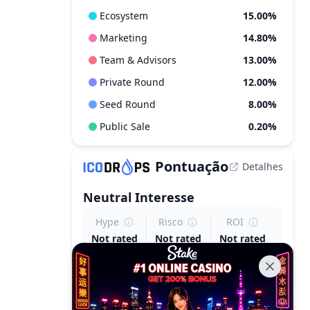
Ecosystem
15.00%
Marketing
14.80%
Team & Advisors
13.00%
Private Round
12.00%
Seed Round
8.00%
Public Sale
0.20%
Pontuação
Detalhes
Neutral
Interesse
Hype
Risco
ROI
Not rated
Not rated
Not rated