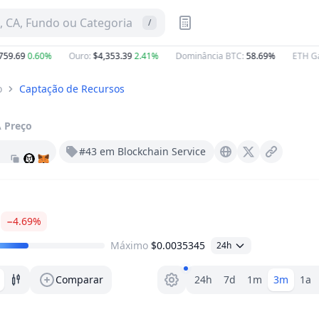
 CA, Fundo ou Categoria
/
9.69
0.60%
Ouro
:
$4,353.39
2.41%
Dominância BTC
:
58.69%
ETH Gas
:
o
Captação de Recursos
A
Preço
#43 em Blockchain Service
Dkargo.io
X (Twitter)
−4.69%
Máximo
$0.0035345
24h
Seletor de faixa
Comparar
24h
7d
1m
3m
1a