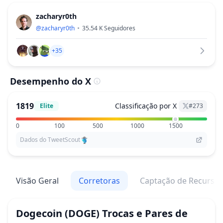
zacharyr0th
@
zacharyr0th
35.54 K
Seguidores
+35
Desempenho do X
1819
Classificação por X
Elite
#
273
0
100
500
1000
1500
Dados do TweetScout
Visão Geral
Corretoras
Captação de Recurso
Dogecoin
(DOGE)
Trocas e Pares de