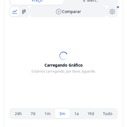
Preço
V. Merc.
Comparar
Carregando Gráfico
Estamos carregando, por favor, aguarde.
Seletor de faixa
24h
7d
1m
3m
1a
Ytd
Tudo