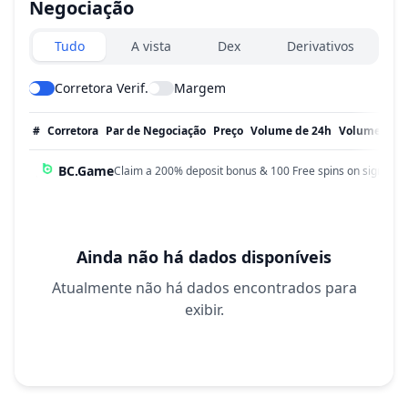
Negociação
Exchanges type
Tudo
A vista
Dex
Derivativos
Corretora Verif.
Margem
#
Corretora
Par de Negociação
Preço
Volume de 24h
Volume em 
BC.Game
Claim a 200% deposit bonus & 100 Free spins on sign up!
Ainda não há dados disponíveis
Atualmente não há dados encontrados para
exibir.