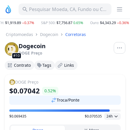
Pesquisar Moeda, CA, Fundo ou Categoria
H
:
$1,919.89
−0.37%
S&P 500
:
$7,756.87
0.65%
Ouro
:
$4,343.29
−0.36%
Criptomoedas
Dogecoin
Corretoras
Dogecoin
DOGE
Preço
#10
Contrato
Tags
Links
DOGE
Preço
$0.07042
0.52%
Troca/Ponte
$0.069435
$0.070535
24h
Faixa de preço