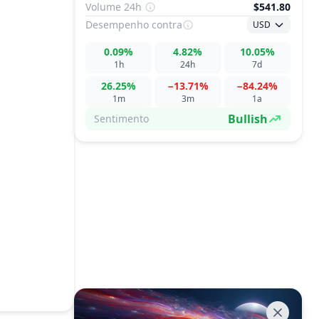
Volume 24h
$541.80
Desempenho
contra
USD
0.09%
4.82%
10.05%
1h
24h
7d
26.25%
−13.71%
−84.24%
1m
3m
1a
Bullish
Sentimento