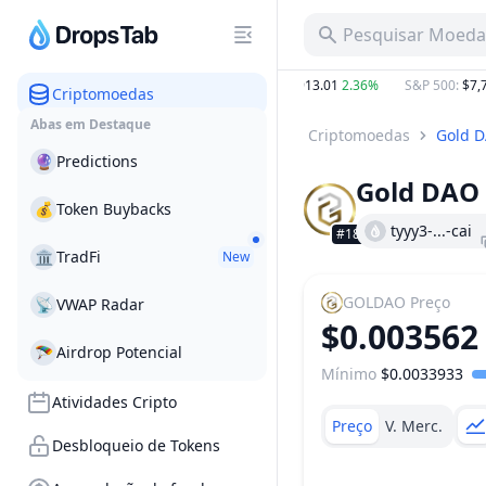
Pesquisar Moeda,
B
2.96%
BTC
:
$64,845.55
0.87%
ETH
:
$1,913.01
2.36%
S&P 500
:
$7,72
Criptomoedas
Abas em Destaque
Criptomoedas
Gold 
🔮
Predictions
Gold DAO
💰
Token Buybacks
tyyy3-...-cai
#1815
🏛
TradFi
New
GOLDAO
Preço
📡
VWAP Radar
$0.003562
🪂
Airdrop Potencial
Mínimo
$0.0033933
Faixa de preço
Atividades Cripto
Preço
V. Merc.
Desbloqueio de Tokens