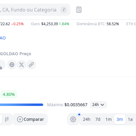
 CA, Fundo ou Categoria
/
2.62
−0.25%
Ouro
:
$4,253.39
1.84%
Dominância BTC
:
58.52%
ETH G
DAO
GOLDAO
Preço
Gold-dao.org
X (Twitter)
4.80%
Máximo
$0.0035667
24h
Seletor de faixa
Comparar
24h
7d
1m
3m
1a