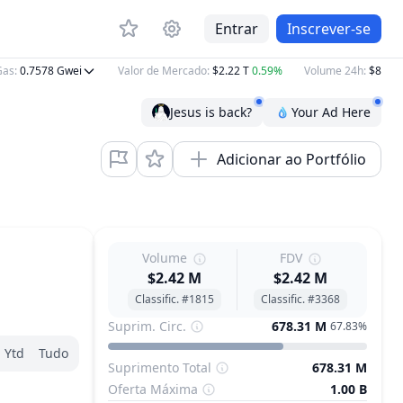
Entrar
Inscrever-se
as
:
0.7578
Gwei
Valor de Mercado
:
$2.22 T
0.59%
Volume 24h
:
$88.27 
Jesus is back?
Your Ad Here
Adicionar ao Portfólio
Volume
FDV
$2.42 M
$2.42 M
Classific. #1815
Classific. #3368
Suprim. Circ.
678.31 M
67.83%
Ytd
Tudo
Suprimento Total
678.31 M
Oferta Máxima
1.00 B