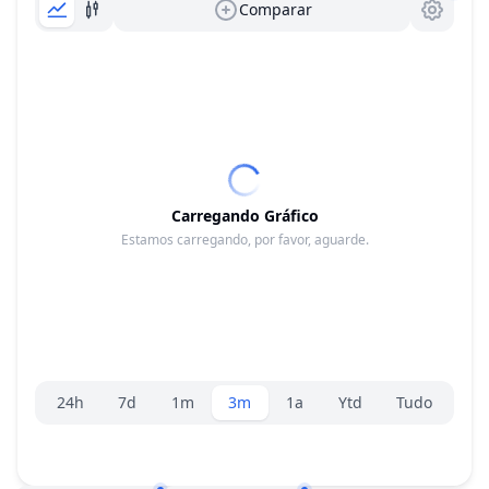
Comparar
Carregando Gráfico
Estamos carregando, por favor, aguarde.
Seletor de faixa
24h
7d
1m
3m
1a
Ytd
Tudo