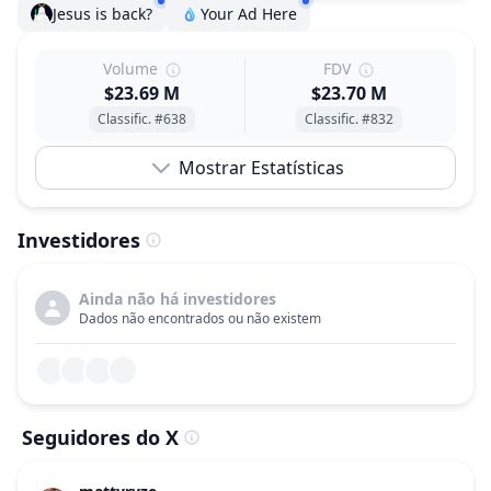
Jesus is back?
Your Ad Here
Volume
FDV
$23.69 M
$23.70 M
Classific. #638
Classific. #832
Mostrar Estatísticas
Investidores
Ainda não há investidores
Dados não encontrados ou não existem
Seguidores do X