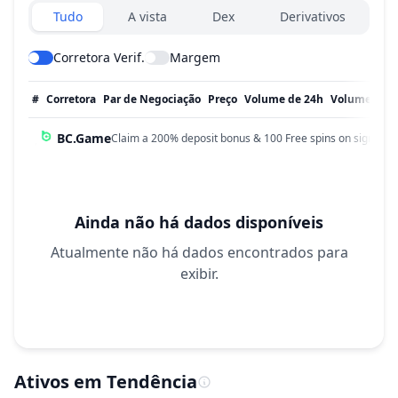
Exchanges type
Tudo
A vista
Dex
Derivativos
Corretora Verif.
Margem
#
Corretora
Par de Negociação
Preço
Volume de 24h
Volume em 
BC.Game
Claim a 200% deposit bonus & 100 Free spins on sign up!
Ainda não há dados disponíveis
Atualmente não há dados encontrados para
exibir.
Ativos em Tendência