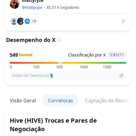
mattyryze
@
mattyryze
85.37 K
Seguidores
+9
Desempenho do X
549
Classificação por X
Normal
#
3217
0
100
500
1000
1500
Dados do TweetScout
Visão Geral
Corretoras
Captação de Recurso
Hive
(HIVE)
Trocas e Pares de
Negociação