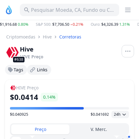
Pesquisar Moeda, CA, Fundo ou Categoria
$1,916.68
0.80%
S&P 500
:
$7,706.50
−0.21%
Ouro
:
$4,326.39
1.31%
D
Criptomoedas
Hive
Corretoras
Hive
HIVE
Preço
#638
Tags
Links
HIVE
Preço
$0.0414
0.14%
$0.040925
$0.041692
24h
Faixa de preço
Preço
V. Merc.