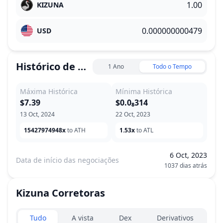
KIZUNA
USD
Histórico de Preço
1 Ano
Todo o Tempo
Máxima Histórica
Mínima Histórica
$7.39
$0.0₈314
13 Oct, 2024
22 Oct, 2023
15427974948x
to ATH
1.53x
to ATL
6 Oct, 2023
Data de início das negociações
1037 dias atrás
Kizuna
Corretoras
Exchanges type
Tudo
A vista
Dex
Derivativos