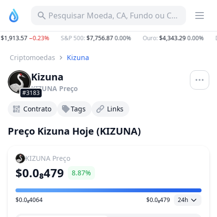
Pesquisar Moeda, CA, Fundo ou Categoria
1,913.57
−0.23%
S&P 500
:
$7,756.87
0.00%
Ouro
:
$4,343.29
0.00%
D
Criptomoedas
Kizuna
Kizuna
KIZUNA
Preço
#3183
Contrato
Tags
Links
Preço Kizuna Hoje (KIZUNA)
KIZUNA
Preço
$0.0₈479
8.87%
$0.0₈4064
$0.0₈479
24h
Faixa de preço