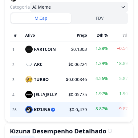
Categoria
AI Meme
M.Cap
FDV
#
Ativo
Preço
24h %
7d %
1.88%
−0.54%
FARTCOIN
$0.1303
1
1.39%
18.89%
ARC
$0.06224
2
4.56%
5.87%
TURBO
$0.000846
3
1.97%
1.90%
JELLYJELLY
$0.05775
4
8.87%
−9.87%
KIZUNA
$0.0₈479
36
Kizuna
Desempenho Detalhado