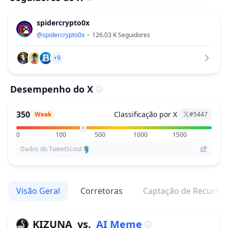
spidercrypto0x
@
spidercrypto0x
126.03 K
Seguidores
+9
Desempenho do X
350
Classificação por X
Weak
#
5447
0
100
500
1000
1500
Dados do TweetScout
Visão Geral
Corretoras
Captação de Recurso
KIZUNA
vs.
AI Meme