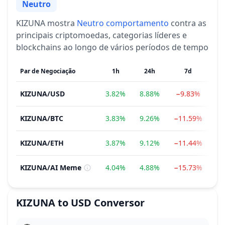
Neutro
Sentimento
KIZUNA
mostra
Neutro
comportamento
contra as
principais criptomoedas, categorias líderes e
blockchains ao longo de vários períodos de tempo
Par de Negociação
1h
24h
7d
KIZUNA
/
USD
3.82%
8.88%
−9.83%
5
KIZUNA
/
BTC
3.83%
9.26%
−11.59%
1
KIZUNA
/
ETH
3.87%
9.12%
−11.44%
−4
KIZUNA
/
AI Meme
4.04%
4.88%
−15.73%
18
KIZUNA
to
USD
Conversor