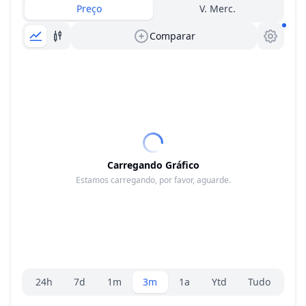
Preço
V. Merc.
Comparar
Carregando Gráfico
Estamos carregando, por favor, aguarde.
Seletor de faixa
24h
7d
1m
3m
1a
Ytd
Tudo