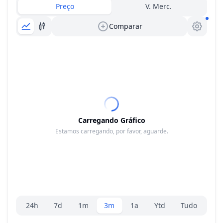
Preço
V. Merc.
Comparar
Carregando Gráfico
Estamos carregando, por favor, aguarde.
Seletor de faixa
24h
7d
1m
3m
1a
Ytd
Tudo