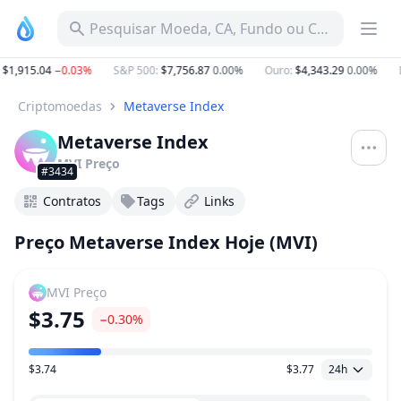
Pesquisar Moeda, CA, Fundo ou Categoria
1,915.04
−0.03%
S&P 500
:
$7,756.87
0.00%
Ouro
:
$4,343.29
0.00%
D
Criptomoedas
Metaverse Index
Metaverse Index
MVI
Preço
#3434
Contratos
Tags
Links
Preço Metaverse Index Hoje (MVI)
MVI
Preço
$3.75
−0.30%
$3.74
$3.77
24h
Faixa de preço