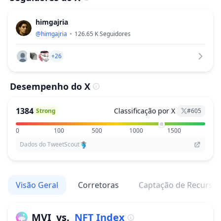
himgajria
@
himgajria
126.65 K
Seguidores
+26
Desempenho do X
1384
Classificação por X
Strong
#
605
0
100
500
1000
1500
Dados do TweetScout
Visão Geral
Corretoras
Captação de Recurso
MVI
vs.
NFT Index