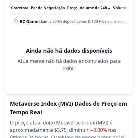
Corretora
Par de Negociação
Preço
Volume de 24h
↓
Volume em 
BC.Game
Claim a 200% deposit bonus & 100 Free spins on sign up!
Ainda não há dados disponíveis
Atualmente não há dados encontrados para
exibir.
Metaverse Index
(MVI)
Dados de Preço em
Tempo Real
O preço atual do(a) Metaverse Index (MVI) é
aproximadamente $3.75,
diminuir
−0.30%
nas
últimas 24 horas.
O volume de negociações do(a)