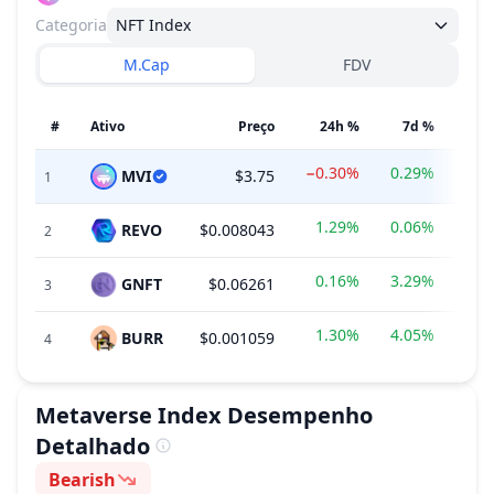
Categoria
NFT Index
M.Cap
FDV
#
Ativo
Preço
24h %
7d %
−0.30%
0.29%
MVI
$3.75
$14
1
1.29%
0.06%
REVO
$0.008043
$36
2
0.16%
3.29%
GNFT
$0.06261
$
3
1.30%
4.05%
BURR
$0.001059
4
Metaverse Index
Desempenho
Detalhado
Bearish
Sentimento