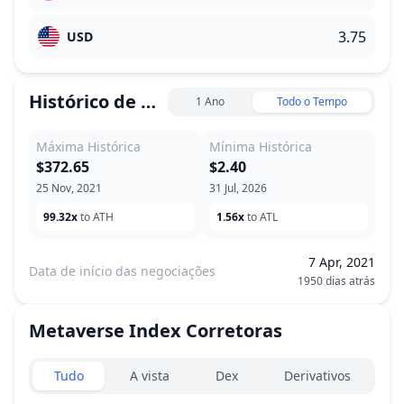
USD
Histórico de Preço
1 Ano
Todo o Tempo
Máxima Histórica
Mínima Histórica
$372.65
$2.40
25 Nov, 2021
31 Jul, 2026
99.32x
to ATH
1.56x
to ATL
7 Apr, 2021
Data de início das negociações
1950 dias atrás
Metaverse Index
Corretoras
Exchanges type
Tudo
A vista
Dex
Derivativos