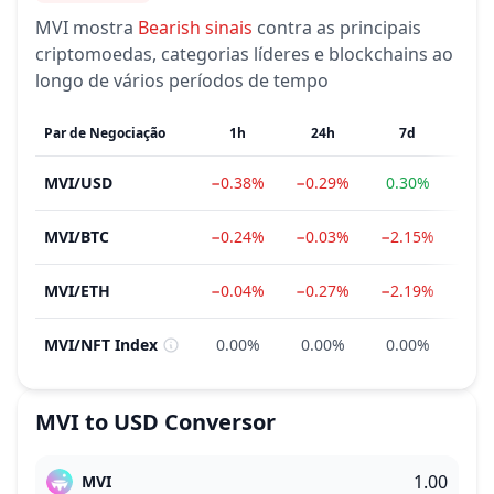
MVI
mostra
Bearish
sinais
contra as principais
criptomoedas, categorias líderes e blockchains ao
longo de vários períodos de tempo
Par de Negociação
1h
24h
7d
MVI
/
USD
−0.38%
−0.29%
0.30%
−8
MVI
/
BTC
−0.24%
−0.03%
−2.15%
−11
MVI
/
ETH
−0.04%
−0.27%
−2.19%
−16
MVI
/
NFT Index
0.00%
0.00%
0.00%
0.
MVI
to
USD
Conversor
MVI