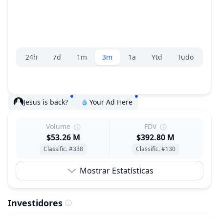
Seletor de faixa
24h
7d
1m
3m
1a
Ytd
Tudo
Jesus is back?
Your Ad Here
Volume
FDV
$53.26 M
$392.80 M
Classific. #338
Classific. #130
Mostrar Estatísticas
Investidores