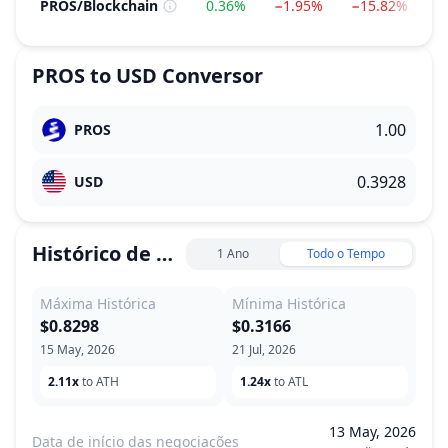
PROS
/
Blockchain
0.36%
−1.95%
−15.82%
−
PROS
to
USD
Conversor
PROS
USD
Histórico de Preço
1 Ano
Todo o Tempo
Máxima Histórica
Mínima Histórica
$0.8298
$0.3166
15 May, 2026
21 Jul, 2026
2.11x
to ATH
1.24x
to ATL
13 May, 2026
Data de início das negociações