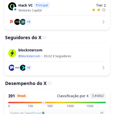
Hack VC
Tier 2
Principal
Ventures Capital
+9
Seguidores do X
blockstercom
@
blockstercom
83.02 K
Seguidores
+6
Desempenho do X
391
Classificação por X
Weak
#
4862
0
100
500
1000
1500
Dados do TweetScout