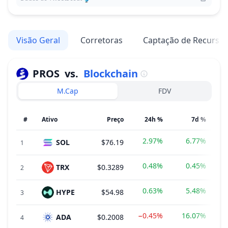
Visão Geral
Corretoras
Captação de Recurso
PROS
vs.
Blockchain
M.Cap
FDV
#
Ativo
Preço
24h %
7d %
2.97%
6.77%
SOL
$76.19
1
0.48%
0.45%
TRX
$0.3289
2
0.63%
5.48%
HYPE
$54.98
3
−0.45%
16.07%
ADA
$0.2008
4