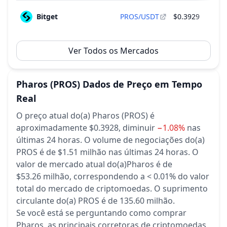
Bitget
PROS/USDT
$0.3929
$11
Ver Todos os Mercados
Pharos
(PROS)
Dados de Preço em Tempo
Real
O preço atual do(a) Pharos (PROS) é
aproximadamente $0.3928,
diminuir
−1.08%
nas
últimas 24 horas.
O volume de negociações do(a)
PROS é de $1.51 milhão nas últimas 24 horas.
O
valor de mercado atual do(a)Pharos é de
$53.26 milhão, correspondendo a < 0.01% do valor
total do mercado de criptomoedas.
O suprimento
circulante do(a) PROS é de 135.60 milhão.
Se você está se perguntando como comprar
Pharos, as principais corretoras de criptomoedas,