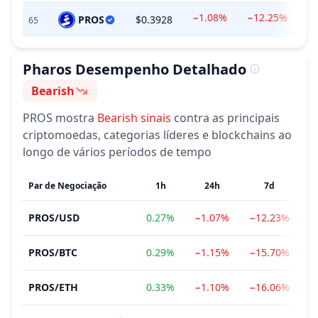
−1.08%
−12.25%
PROS
$0.3928
$
65
Pharos
Desempenho Detalhado
Bearish
Sentimento
PROS
mostra
Bearish
sinais
contra as principais
criptomoedas, categorias líderes e blockchains ao
longo de vários períodos de tempo
Par de Negociação
1h
24h
7d
PROS
/
USD
0.27%
−1.07%
−12.23%
PROS
/
BTC
0.29%
−1.15%
−15.70%
−
PROS
/
ETH
0.33%
−1.10%
−16.06%
−