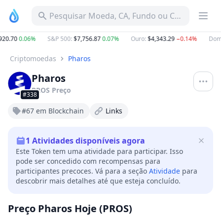
Pesquisar Moeda, CA, Fundo ou Categoria
0.70
0.06%
S&P 500
:
$7,756.87
0.07%
Ouro
:
$4,343.29
−0.14%
Domin
Criptomoedas
Pharos
Pharos
PROS
Preço
#338
#67 em Blockchain
Links
1
Atividades disponíveis agora
Este Token tem uma atividade para participar. Isso
pode ser concedido com recompensas para
participantes precoces. Vá para a seção
Atividade
para
descobrir mais detalhes até que esteja concluído.
Preço Pharos Hoje (PROS)