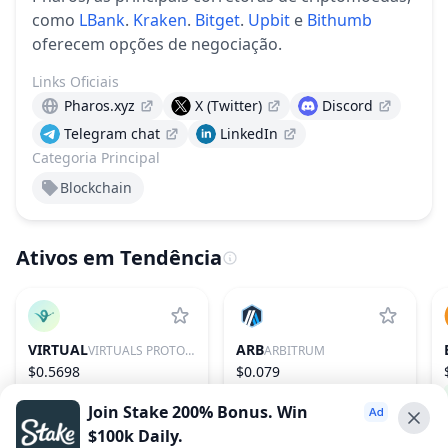
como
LBank
.
Kraken
.
Bitget
.
Upbit
e
Bithumb
oferecem opções de negociação.
Links Oficiais
Pharos.xyz
X (Twitter)
Discord
Telegram chat
LinkedIn
Categoria Principal
Blockchain
Ativos em Tendência
VIRTUAL
ARB
VIRTUALS PROTOCOL
ARBITRUM
$0.5698
$0.079
1.52%
85
0.01%
76
Join Stake 200% Bonus. Win
$100k Daily.