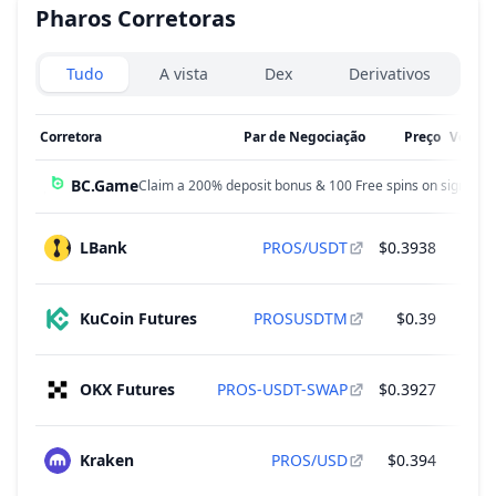
Pharos
Corretoras
Exchanges type
Tudo
A vista
Dex
Derivativos
Corretora
Par de Negociação
Preço
Volume
BC.Game
Claim a 200% deposit bonus & 100 Free spins on sign up!
LBank
PROS/USDT
$0.3938
$72
KuCoin Futures
PROSUSDTM
$0.39
$49
OKX Futures
PROS-USDT-SWAP
$0.3927
$18
Kraken
PROS/USD
$0.394
$11