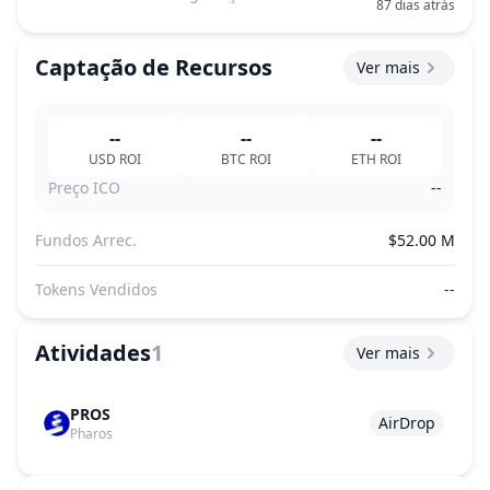
87 dias atrás
Captação de Recursos
Ver mais
--
--
--
USD
ROI
BTC
ROI
ETH
ROI
Preço ICO
--
Fundos Arrec.
$52.00 M
Tokens Vendidos
--
Atividades
1
Ver mais
PROS
AirDrop
Pharos