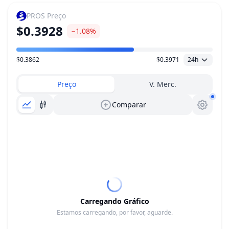
PROS
Preço
$0.3928
−1.08%
$0.3862
$0.3971
24h
Faixa de preço
Preço
V. Merc.
Comparar
Carregando Gráfico
Estamos carregando, por favor, aguarde.