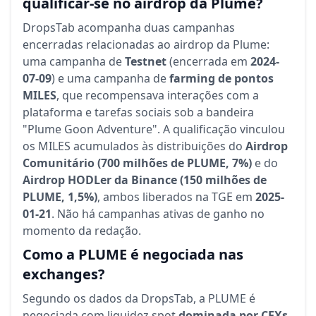
qualificar-se no airdrop da Plume?
DropsTab acompanha duas campanhas
encerradas relacionadas ao airdrop da Plume:
uma campanha de
Testnet
(encerrada em
2024-
07-09
) e uma campanha de
farming de pontos
MILES
, que recompensava interações com a
plataforma e tarefas sociais sob a bandeira
"Plume Goon Adventure". A qualificação vinculou
os MILES acumulados às distribuições do
Airdrop
Comunitário (700 milhões de PLUME, 7%)
e do
Airdrop HODLer da Binance (150 milhões de
PLUME, 1,5%)
, ambos liberados na TGE em
2025-
01-21
. Não há campanhas ativas de ganho no
momento da redação.
Como a PLUME é negociada nas
exchanges?
Segundo os dados da DropsTab, a PLUME é
negociada com liquidez spot
dominada por CEXs