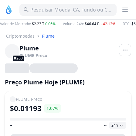
Pesquisar Moeda, CA, Fundo ou Categoria
Valor de Mercado
:
$2.23 T
0.06%
Volume 24h
:
$46.64 B
−42.12%
BTC
:
$6
Criptomoedas
Plume
Plume
PLUME
Preço
#260
Preço Plume Hoje (PLUME)
PLUME
Preço
$0.01193
1.07%
--
--
24h
Faixa de preço