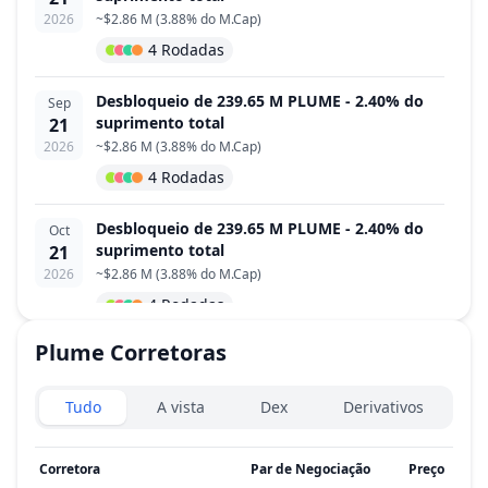
2026
~
$2.86 M
(
3.88% do M.Cap
)
4 Rodadas
Desbloqueio de 239.65 M PLUME - 2.40% do
Sep
suprimento total
21
2026
~
$2.86 M
(
3.88% do M.Cap
)
4 Rodadas
Desbloqueio de 239.65 M PLUME - 2.40% do
Oct
suprimento total
21
2026
~
$2.86 M
(
3.88% do M.Cap
)
4 Rodadas
Plume
Corretoras
Desbloqueio de 239.65 M PLUME - 2.40% do
Nov
suprimento total
21
Exchanges type
2026
~
$2.86 M
(
3.88% do M.Cap
)
Tudo
A vista
Dex
Derivativos
4 Rodadas
Corretora
Par de Negociação
Preço
Volu
Desbloqueio de 239.65 M PLUME - 2.40% do
Dec