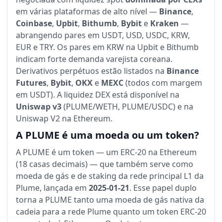
em várias plataformas de alto nível —
Binance
,
Coinbase
,
Upbit
,
Bithumb
,
Bybit
e
Kraken
—
abrangendo pares em USDT, USD, USDC, KRW,
EUR e TRY. Os pares em KRW na Upbit e Bithumb
indicam forte demanda varejista coreana.
Derivativos perpétuos estão listados na
Binance
Futures
,
Bybit
,
OKX
e
MEXC
(todos com margem
em USDT). A liquidez DEX está disponível na
Uniswap v3
(PLUME/WETH, PLUME/USDC) e na
Uniswap V2 na Ethereum.
A PLUME é uma moeda ou um token?
A PLUME é um token — um ERC-20 na Ethereum
(18 casas decimais) — que também serve como
moeda de gás e de staking da rede principal L1 da
Plume, lançada em
2025-01-21
. Esse papel duplo
torna a PLUME tanto uma moeda de gás nativa da
cadeia para a rede Plume quanto um token ERC-20