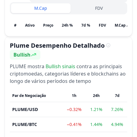
M.Cap
FDV
#
Ativo
Preço
24h %
7d %
FDV
Plume
Desempenho Detalhado
Bullish
Sentimento
PLUME
mostra
Bullish
sinais
contra as principais
criptomoedas, categorias líderes e blockchains ao
longo de vários períodos de tempo
Par de Negociação
1h
24h
7d
PLUME
/
USD
−0.32%
1.21%
7.26%
18
PLUME
/
BTC
−0.41%
1.44%
4.94%
15