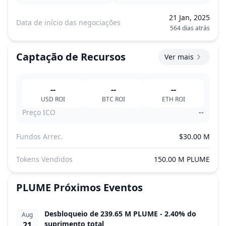
21 Jan, 2025
Data de início das negociações
564 dias atrás
Captação de Recursos
Ver mais
--
--
--
USD
ROI
BTC
ROI
ETH
ROI
Preço ICO
--
Fundos Arrec.
$30.00 M
Tokens Vendidos
150.00 M PLUME
PLUME
Próximos Eventos
Desbloqueio de 239.65 M PLUME - 2.40% do
Aug
suprimento total
21