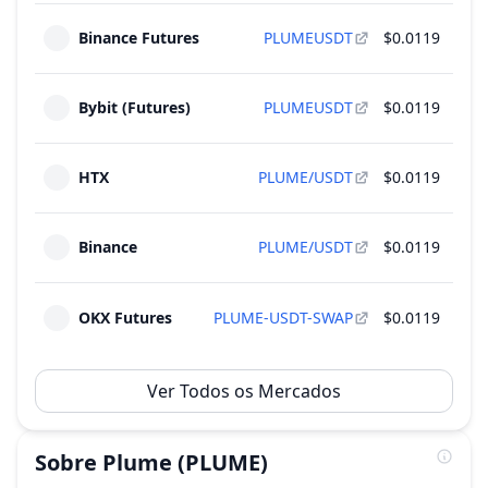
suprimento total
21
Binance Futures
PLUMEUSDT
$0.0119
2026
~
$2.86 M
(
3.88% do M.Cap
)
4 Rodadas
Bybit (Futures)
PLUMEUSDT
$0.0119
Desbloqueio de 239.65 M PLUME - 2.40% do
Jan
suprimento total
21
2027
~
$2.86 M
(
3.88% do M.Cap
)
HTX
PLUME/USDT
$0.0119
4 Rodadas
Binance
PLUME/USDT
$0.0119
OKX Futures
PLUME-USDT-SWAP
$0.0119
Ver Todos os Mercados
Sobre
Plume
(PLUME)