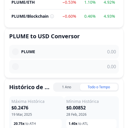
PLUME
/
ETH
−0.53%
1.10%
4.92%
8
PLUME
/
Blockchain
−0.60%
0.46%
4.93%
14
PLUME
to
USD
Conversor
PLUME
Histórico de Preço
1 Ano
Todo o Tempo
Máxima Histórica
Mínima Histórica
$0.2476
$0.00852
19 Mar, 2025
28 Feb, 2026
20.75x
to ATH
1.40x
to ATL