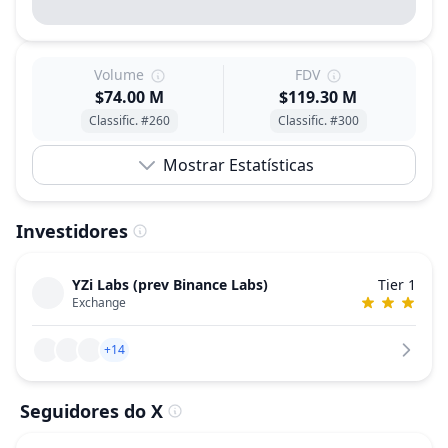
Volume
FDV
$74.00 M
$119.30 M
Classific. #260
Classific. #300
Mostrar Estatísticas
Investidores
YZi Labs (prev Binance Labs)
Tier 1
Exchange
+14
Seguidores do X