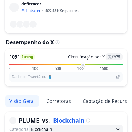
defitracer
@
defitracer
409.48 K
Seguidores
Desempenho do X
1091
Classificação por X
Strong
#
975
0
100
500
1000
1500
Dados do TweetScout
Visão Geral
Corretoras
Captação de Recurso
PLUME
vs.
Blockchain
Categoria
Blockchain