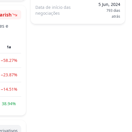
5 Jun, 2024
Data de início das
793 dias
negociações
arish
atrás
ntimento
es e
1a
−58.27%
−23.87%
−14.51%
38.94%
rivativos