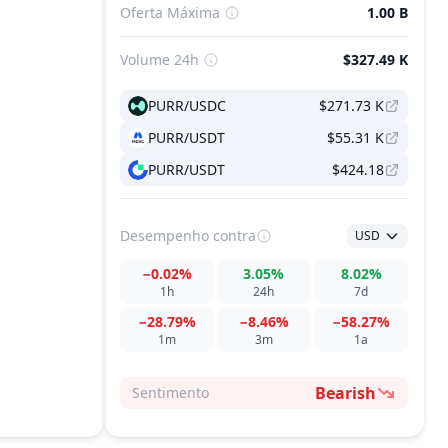
Oferta Máxima
1.00 B
Volume 24h
$327.49 K
PURR/USDC
$271.73 K
PURR/USDT
$55.31 K
PURR/USDT
$424.18
Desempenho
contra
USD
−0.02%
3.05%
8.02%
1h
24h
7d
−28.79%
−8.46%
−58.27%
1m
3m
1a
Bearish
Sentimento