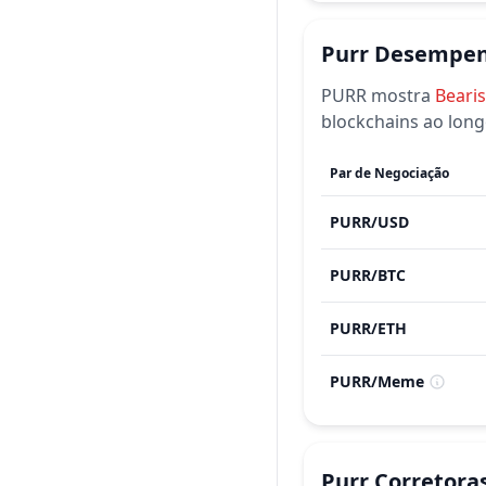
Purr
Desempen
PURR
mostra
Beari
blockchains ao long
Par de Negociação
PURR
/
USD
PURR
/
BTC
PURR
/
ETH
PURR
/
Meme
Purr
Corretora