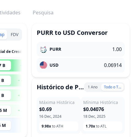
tividades
Pesquisa
PURR
to
USD
Conversor
ap
FDV
PURR
M.Cap / Potencial de Crescimento
USD
7 B
292
x
 B
66.89
x
Histórico de Preço
1 Ano
Todo o Tempo
 B
28.69
x
Máxima Histórica
Mínima Histórica
$0.69
$0.04076
5 M
22.46
x
16 Dec, 2024
18 Dec, 2025
6 M
--
9.98x
to ATH
1.70x
to ATL