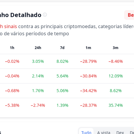
ho Detalhado
Be
Se
sh
sinais
contra as principais criptomoedas, categorias líder
o de vários períodos de tempo
1h
24h
7d
1m
3m
−0.02%
3.05%
8.02%
−28.79%
−8.46%
−0.04%
2.14%
5.64%
−30.84%
12.09%
−0.68%
1.76%
5.06%
−34.42%
8.62%
−5.38%
−2.74%
1.39%
−28.37%
35.74%
Exchanges type
s
Tudo
A vista
Dex
De