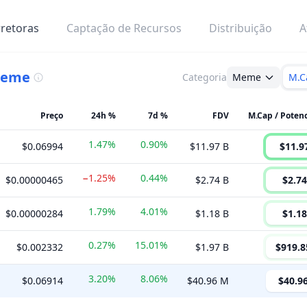
retoras
Captação de Recursos
Distribuição
A
eme
Categoria
Meme
M.C
Preço
24h %
7d %
FDV
1.47%
0.90%
$0.06994
$11.97 B
$11.9
−1.25%
0.44%
$0.00000465
$2.74 B
$2.74
1.79%
4.01%
$0.00000284
$1.18 B
$1.18
0.27%
15.01%
$0.002332
$1.97 B
$919.8
3.20%
8.06%
$0.06914
$40.96 M
$40.9