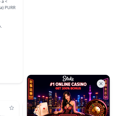
 a <
(a) PURR
.