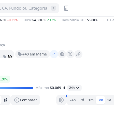
 CA, Fundo ou Categoria
/
0
−0.21%
Ouro
:
$4,360.89
2.13%
Dominância BTC
:
58.60%
ETH Gas
:
0
eço
#40 em Meme
+1
Purrburn.fun
X (Twitter)
.20%
Máximo
$0.06914
24h
Seletor de faixa
Comparar
24h
7d
1m
3m
1a