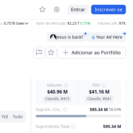
Entrar
Inscrever-se
.7578
Gwei
Valor de Mercado
:
$2.23 T
0.75%
Volume 24h
:
$79.05 B
−9
Jesus is back?
Your Ad Here
Adicionar ao Portfólio
Volume
FDV
$40.96 M
$41.16 M
Classific. #415
Classific. #641
Suprim. Circ.
595.34 M
59.53%
Ytd
Tudo
Suprimento Total
595.34 M