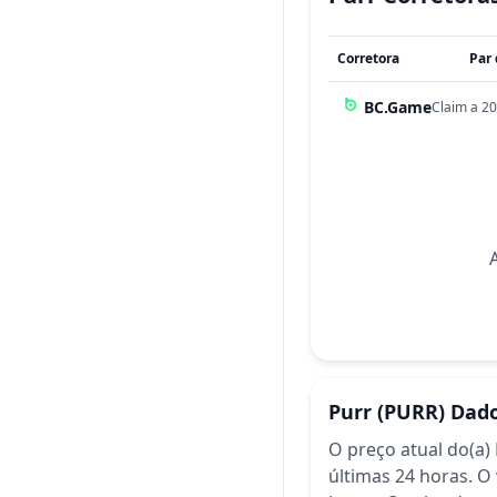
Corretora
Par
BC.Game
Claim a 20
Purr
(PURR)
Dado
O preço atual do(a)
últimas 24 horas.
O 