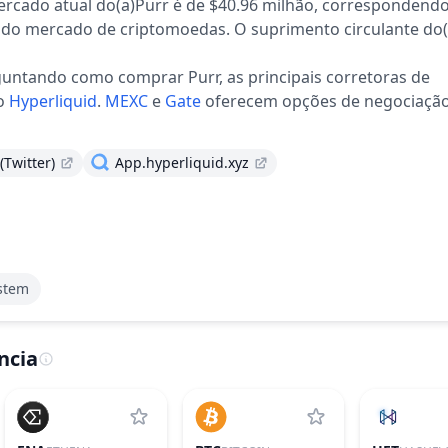
ercado atual do(a)Purr é de $40.96 milhão, correspondendo
l do mercado de criptomoedas.
O suprimento circulante do
guntando como comprar Purr, as principais corretoras de
o
Hyperliquid
.
MEXC
e
Gate
oferecem opções de negociação
 (Twitter)
App.hyperliquid.xyz
stem
ncia