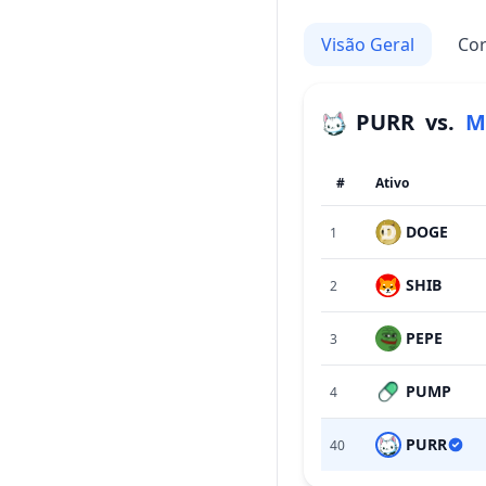
Visão Geral
Cor
PURR
vs.
M
#
Ativo
DOGE
1
SHIB
2
PEPE
3
PUMP
4
PURR
40