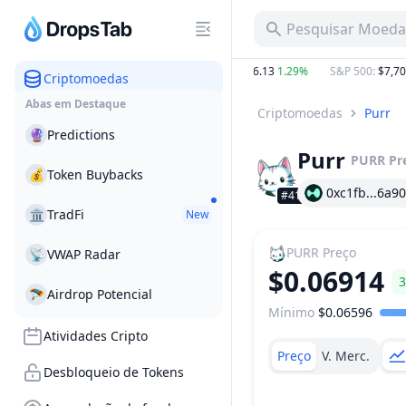
Pesquisar Moeda,
.00%
BTC
:
$65,053.99
0.80%
ETH
:
$1,926.13
1.29%
S&P 500
:
$7,706.5
Criptomoedas
Abas em Destaque
Criptomoedas
Purr
🔮
Predictions
Purr
PURR
Pr
💰
Token Buybacks
0xc1fb...6a90
#415
🏛
TradFi
New
PURR
Preço
📡
VWAP Radar
$0.06914
3
🪂
Airdrop Potencial
Mínimo
$0.06596
Faixa de preço
Atividades Cripto
Preço
V. Merc.
Desbloqueio de Tokens