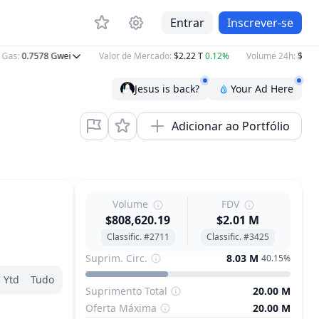
Entrar
Inscrever-se
as
:
0.7578
Gwei
Valor de Mercado
:
$2.22 T
0.12%
Volume 24h
:
$83.97
Jesus is back?
Your Ad Here
Adicionar ao Portfólio
Volume
FDV
$808,620.19
$2.01 M
Classific. #2711
Classific. #3425
Suprim. Circ.
8.03 M
40.15%
Ytd
Tudo
Suprimento Total
20.00 M
Oferta Máxima
20.00 M