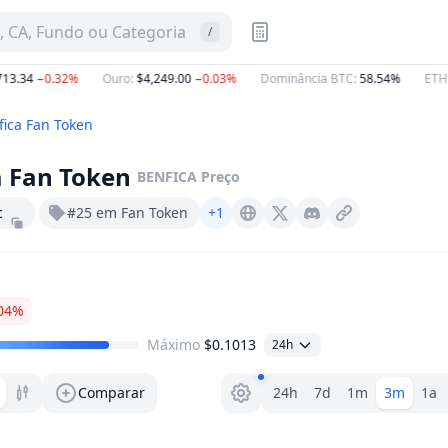
 CA, Fundo ou Categoria
/
3.34
−0.32%
Ouro
:
$4,249.00
−0.03%
Dominância BTC
:
58.54%
ETH G
fica Fan Token
a Fan Token
BENFICA
Preço
c
#25 em Fan Token
+1
Socios.com
X (Twitter)
Discord
04%
Máximo
$0.1013
24h
Seletor de faixa
Comparar
24h
7d
1m
3m
1a