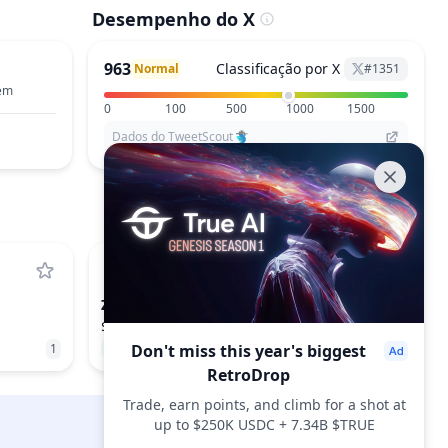
Desempenho do X
963
Classificação por X
Normal
#
1351
tem
0
100
500
1000
1500
Dados do TweetScout
ZK
ZKSYNC
$0.00807
1
2.01%
Don't miss this year's biggest
238
RetroDrop
Trade, earn points, and climb for a shot at
up to $250K USDC + 7.34B $TRUE
DropsTab.com