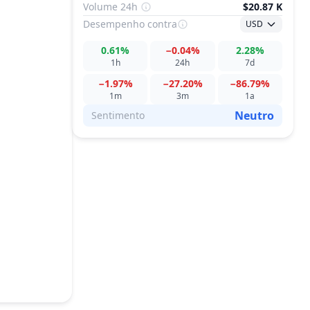
Volume 24h
$20.87 K
Desempenho
contra
USD
0.61%
−0.04%
2.28%
1h
24h
7d
−1.97%
−27.20%
−86.79%
1m
3m
1a
Neutro
Sentimento