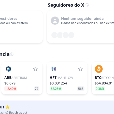
Seguidores do X
vestidores
Nenhum seguidor ainda
dos ou não existem
Dados não encontrados ou não exis
ncia
ARB
HFT
BTC
ARBITRUM
HASHFLOW
BITCOIN
$0.079
$0.031254
$64,804.01
−2.49%
77
62.28%
568
0.38%
 Us ⭐️
tising? Reach us out