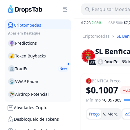
Pesquisar Moeda,
−5.41%
BTC
:
$64,862.51
0.38%
ETH
:
$1,917.23
2.08%
S&P 500
:
$7,71
Criptomoedas
Abas em Destaque
Criptomoedas
SL Ben
🔮
Predictions
SL Benfic
💰
Token Buybacks
0xad7c...69d
#2711
🏛
TradFi
New
BENFICA
Preço
📡
VWAP Radar
$0.1007
−0.
🪂
Airdrop Potencial
Mínimo
$0.097869
Faixa de preço
Atividades Cripto
Preço
V. Merc.
Desbloqueio de Tokens