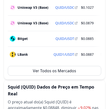
Uniswap V3 (Base)
QUID/USDC
$0.1027
$
Uniswap V3 (Base)
QUID/USDC
$0.0879
$
Bitget
QUID/USDT
$0.0885
$
LBank
QUID1/USDT
$0.0887
$997
Ver Todos os Mercados
Squid
(QUID)
Dados de Preço em Tempo
Real
O preço atual do(a) Squid (QUID) é
aproximadamente $0.08848,
diminuir
−9.02%
nas