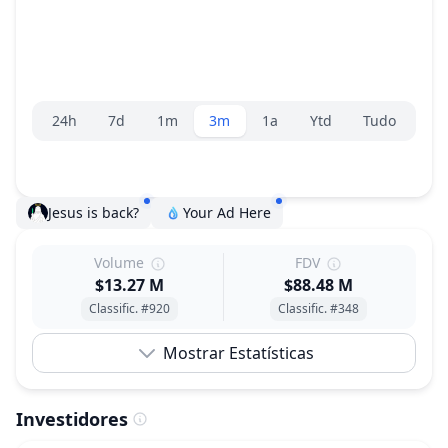
Seletor de faixa
24h
7d
1m
3m
1a
Ytd
Tudo
Jesus is back?
Your Ad Here
Volume
FDV
$13.27 M
$88.48 M
Classific. #920
Classific. #348
Mostrar Estatísticas
Investidores