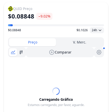
QUID
Preço
$0.08848
−9.02%
$0.08848
$0.1026
24h
Faixa de preço
Preço
V. Merc.
Comparar
Carregando Gráfico
Estamos carregando, por favor, aguarde.