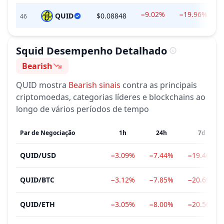
−9.02%
−19.96%
QUID
$0.08848
46
Squid
Desempenho Detalhado
Bearish
Sentimento
QUID
mostra
Bearish
sinais
contra as principais
criptomoedas, categorias líderes e blockchains ao
longo de vários períodos de tempo
Par de Negociação
1h
24h
7d
QUID
/
USD
−3.09%
−7.44%
−19.46%
QUID
/
BTC
−3.12%
−7.85%
−20.69%
QUID
/
ETH
−3.05%
−8.00%
−20.56%