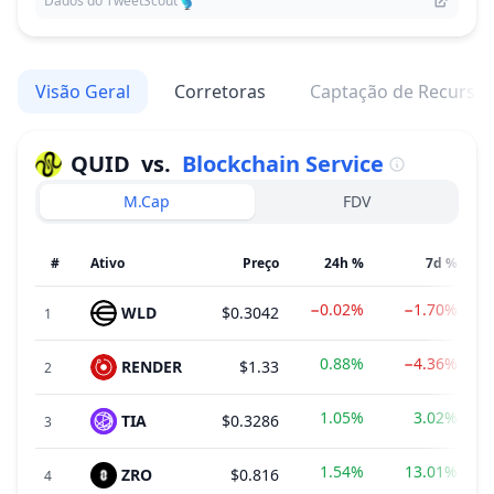
Dados do TweetScout
Visão Geral
Corretoras
Captação de Recurso
QUID
vs.
Blockchain Service
M.Cap
FDV
#
Ativo
Preço
24h %
7d %
−0.02%
−1.70%
WLD
$0.3042
1
0.88%
−4.36%
RENDER
$1.33
2
1.05%
3.02%
TIA
$0.3286
3
1.54%
13.01%
ZRO
$0.816
4