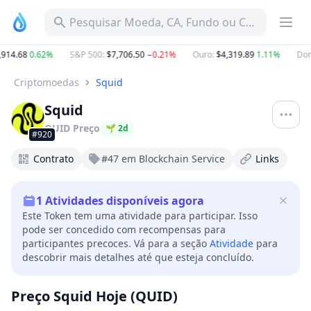
Pesquisar Moeda, CA, Fundo ou Categoria
14.68
0.62%
S&P 500
:
$7,706.50
−0.21%
Ouro
:
$4,319.89
1.11%
Domi
Criptomoedas
Squid
Squid
QUID
Preço
🌱
2
d
#920
Contrato
#47 em Blockchain Service
Links
1
Atividades disponíveis agora
Este Token tem uma atividade para participar. Isso
pode ser concedido com recompensas para
participantes precoces. Vá para a seção
Atividade
para
descobrir mais detalhes até que esteja concluído.
Preço Squid Hoje (QUID)