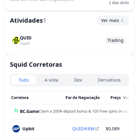
2 dias atrás
Atividades
1
Ver mais
QUID
Trading
Squid
Squid
Corretoras
Exchanges type
Tudo
A vista
Dex
Derivativos
Corretora
Par de Negociação
Preço
Volume 
BC.Game
Claim a 200% deposit bonus & 100 Free spins on sign up!
Upbit
QUID/KRW
$0.089
$