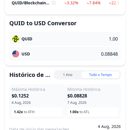
QUID
/
Blockchain Service
−3.32%
−7.84%
−22.13%
QUID
to
USD
Conversor
QUID
USD
Histórico de Preço
1 Ano
Todo o Tempo
Máxima Histórica
Mínima Histórica
$0.1252
$0.08828
4 Aug, 2026
7 Aug, 2026
1.42x
to ATH
1.00x
to ATL
4 Aug, 2026
Data de início das negociações