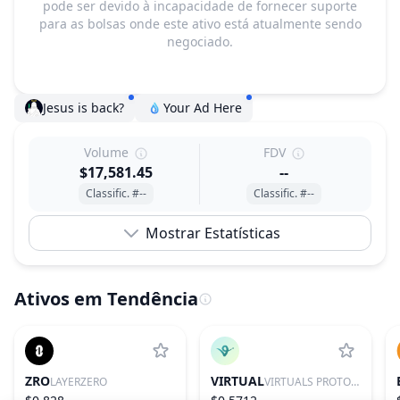
pode ser devido à incapacidade de fornecer suporte
para as bolsas onde este ativo está atualmente sendo
negociado.
Jesus is back?
Your Ad Here
Volume
FDV
$17,581.45
--
Classific. #--
Classific. #--
Mostrar Estatísticas
Ativos em Tendência
ZRO
VIRTUAL
LAYERZERO
VIRTUALS PROTOCOL