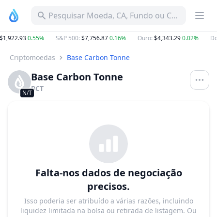
Pesquisar Moeda, CA, Fundo ou Categoria
$1,922.93
0.55%
S&P 500
:
$7,756.87
0.16%
Ouro
:
$4,343.29
0.02%
Do
Criptomoedas
Base Carbon Tonne
Base Carbon Tonne
BCT
N/T
Falta-nos dados de negociação
precisos.
Isso poderia ser atribuído a várias razões, incluindo
liquidez limitada na bolsa ou retirada de listagem. Ou