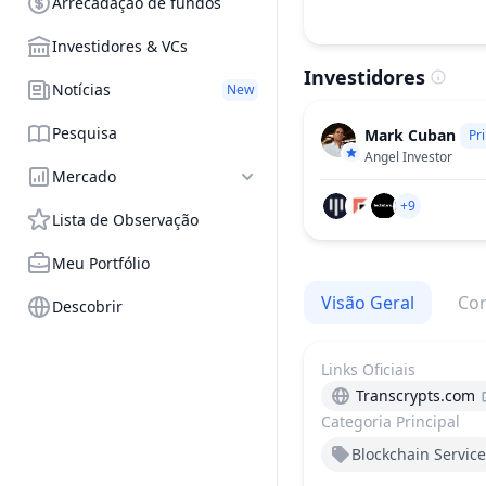
Arrecadação de fundos
Investidores & VCs
Investidores
Notícias
New
Pesquisa
Mark Cuban
Pri
Angel Investor
Mercado
+9
Lista de Observação
Meu Portfólio
Visão Geral
Cor
Descobrir
Links Oficiais
Transcrypts.com
Categoria Principal
Blockchain Service