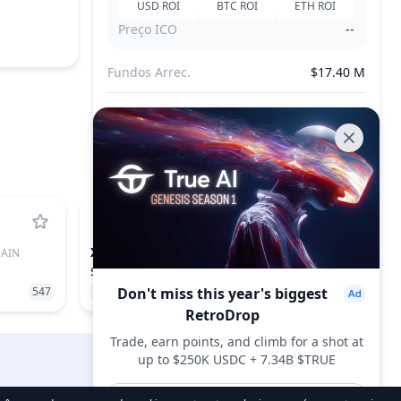
USD
ROI
BTC
ROI
ETH
ROI
Preço ICO
--
Fundos Arrec.
$17.40 M
Tokens Vendidos
--
XLM
HAIN
STELLAR
$0.165
547
−3.07%
Don't miss this year's biggest
17
RetroDrop
Trade, earn points, and climb for a shot at
up to $250K USDC + 7.34B $TRUE
DropsTab.com