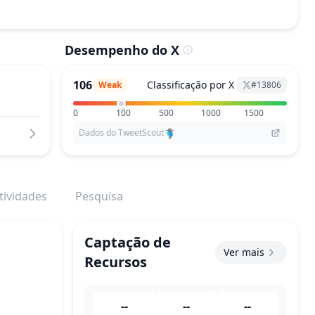
Desempenho do X
106
Classificação por X
Weak
#
13806
0
100
500
1000
1500
Dados do TweetScout
tividades
Pesquisa
Captação de
Ver mais
Recursos
--
--
--