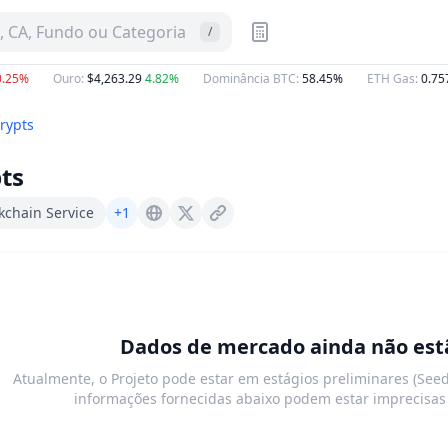
 CA, Fundo ou Categoria
/
25%
Ouro
:
$4,263.29
4.82%
Dominância BTC
:
58.45%
ETH Gas
:
0.757
rypts
ts
kchain Service
+1
Transcrypts.com
X (Twitter)
Dados de mercado ainda não estã
Atualmente, o Projeto pode estar em estágios preliminares (Seed
informações fornecidas abaixo podem estar imprecisas 