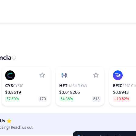
ncia
CYS
HFT
EPIC
CYSIC
HASHFLOW
EPIC C
$0.8619
$0.018266
$0.8943
57.69%
170
54.38%
818
−10.82%
 Us ⭐️
tising? Reach us out