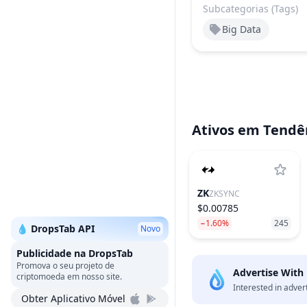
Subcategorias (Tags)
Big Data
Ativos em Tendê
ZK
ZKSYNC
$0.00785
−1.60%
245
💧 DropsTab API
Novo
Publicidade na DropsTab
Promova o seu projeto de
Advertise With
criptomoeda em nosso site.
Interested in adver
Obter Aplicativo Móvel