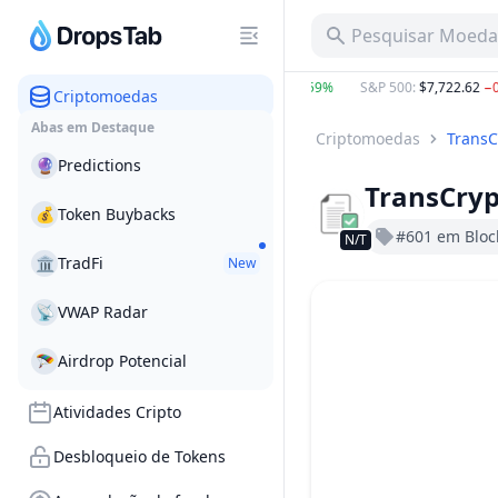
Pesquisar Moeda,
BTC
:
$64,725.28
0.26%
ETH
:
$1,910.91
1.59%
S&P 500
:
$7,722.62
−0.
Criptomoedas
Abas em Destaque
Criptomoedas
TransC
🔮
Predictions
TransCryp
💰
Token Buybacks
#601 em Bloc
N/T
🏛
TradFi
New
📡
VWAP Radar
🪂
Airdrop Potencial
Atividades Cripto
Desbloqueio de Tokens