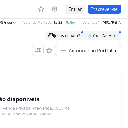
Entrar
Inscrever-se
8
Gwei
Valor de Mercado
:
$2.22 T
0.46%
Volume 24h
:
$90.79 B
7.90%
Jesus is back?
Your Ad Here
Adicionar ao Portfólio
o disponíveis
, Venda Privada, Pré-venda, ICO). As
(Beta) e sendo atualizadas.