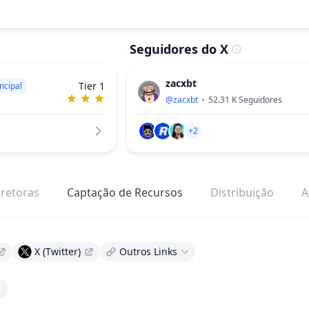
Seguidores do X
zacxbt
Tier 1
ncipal
@
zacxbt
52.31 K
Seguidores
+2
retoras
Captação de Recursos
Distribuição
A
X (Twitter)
Outros Links