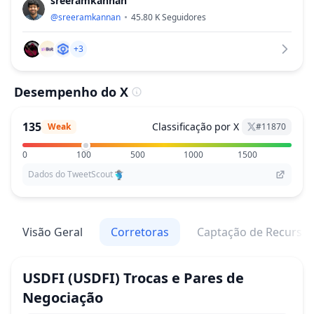
sreeramkannan
@
sreeramkannan
45.80 K
Seguidores
+3
Desempenho do X
135
Classificação por X
Weak
#
11870
0
100
500
1000
1500
Dados do TweetScout
Visão Geral
Corretoras
Captação de Recurso
USDFI
(USDFI)
Trocas e Pares de
Negociação