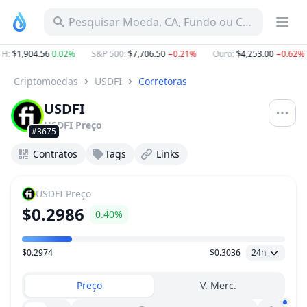
Pesquisar Moeda, CA, Fundo ou Categoria
H
:
$1,904.56
0.02%
S&P 500
:
$7,706.50
−0.21%
Ouro
:
$4,253.00
−0.62%
Criptomoedas
USDFI
Corretoras
USDFI
USDFI
Preço
#3675
Contratos
Tags
Links
USDFI
Preço
$0.2986
0.40%
$0.2974
$0.3036
24h
Faixa de preço
Preço
V. Merc.