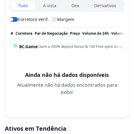
Exchanges type
Tudo
A vista
Dex
Derivativos
Corretora Verif.
Margem
#
Corretora
Par de Negociação
Preço
Volume de 24h
Volume em 
BC.Game
Claim a 200% deposit bonus & 100 Free spins on sign up!
Ainda não há dados disponíveis
Atualmente não há dados encontrados para
exibir.
Ativos em Tendência