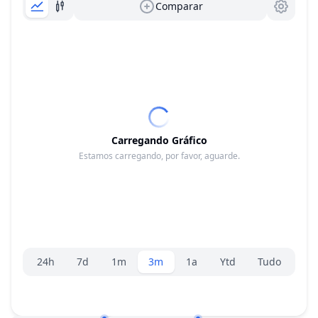
Comparar
Carregando Gráfico
Estamos carregando, por favor, aguarde.
Seletor de faixa
24h
7d
1m
3m
1a
Ytd
Tudo