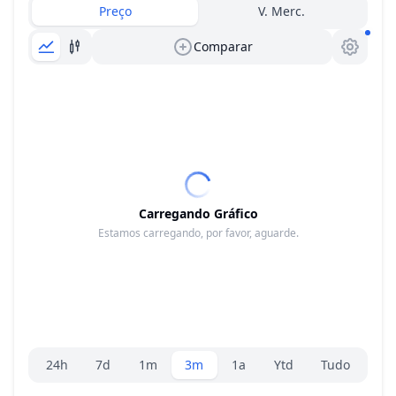
Preço
V. Merc.
Comparar
Carregando Gráfico
Estamos carregando, por favor, aguarde.
Seletor de faixa
24h
7d
1m
3m
1a
Ytd
Tudo