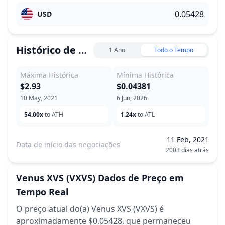
USD
Histórico de Preço
1 Ano
Todo o Tempo
Máxima Histórica
Mínima Histórica
$2.93
$0.04381
10 May, 2021
6 Jun, 2026
54.00x
to ATH
1.24x
to ATL
11 Feb, 2021
Data de início das negociações
2003 dias atrás
Venus XVS
(VXVS)
Dados de Preço em
Tempo Real
O preço atual do(a) Venus XVS (VXVS) é
aproximadamente $0.05428,
que permaneceu