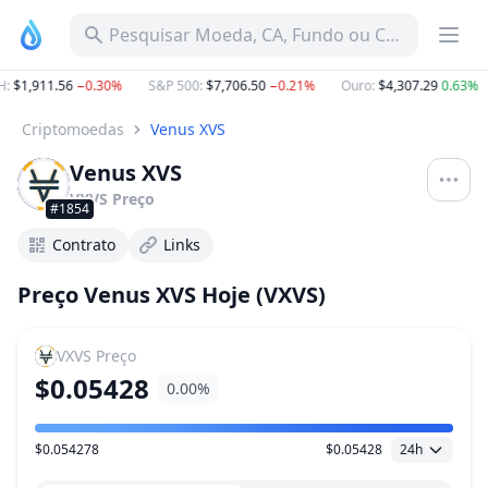
Pesquisar Moeda, CA, Fundo ou Categoria
:
$1,911.56
−0.30%
S&P 500
:
$7,706.50
−0.21%
Ouro
:
$4,307.29
0.63%
Criptomoedas
Venus XVS
Venus XVS
VXVS
Preço
#1854
Contrato
Links
Preço Venus XVS Hoje (VXVS)
VXVS
Preço
$0.05428
0.00%
$0.054278
$0.05428
24h
Faixa de preço