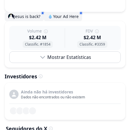
Jesus is back?
Your Ad Here
Volume
FDV
$2.42 M
$2.42 M
Classific. #1854
Classific. #3359
Mostrar Estatísticas
Investidores
Ainda não há investidores
Dados não encontrados ou não existem
Seguidores do X