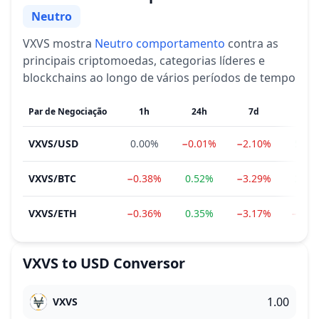
Neutro
Sentimento
VXVS
mostra
Neutro
comportamento
contra as
principais criptomoedas, categorias líderes e
blockchains ao longo de vários períodos de tempo
Par de Negociação
1h
24h
7d
1m
VXVS
/
USD
0.00%
−0.01%
−2.10%
5.22
VXVS
/
BTC
−0.38%
0.52%
−3.29%
3.21
VXVS
/
ETH
−0.36%
0.35%
−3.17%
−2.1
VXVS
to
USD
Conversor
VXVS