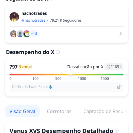
nachotrades
@
nachotrades
79.21 K
Seguidores
+14
Desempenho do X
797
Classificação por X
Normal
#
1851
0
100
500
1000
1500
Dados do TweetScout
Visão Geral
Corretoras
Captação de Recurso
Venus XVS
Desempenho Detalhado