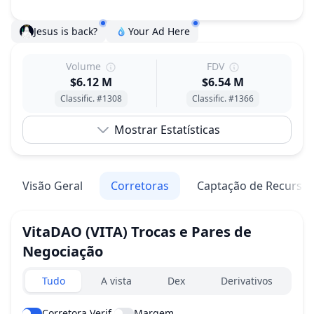
Jesus is back?
Your Ad Here
Volume
FDV
$6.12 M
$6.54 M
Classific. #1308
Classific. #1366
Mostrar Estatísticas
Visão Geral
Corretoras
Captação de Recurso
VitaDAO
(VITA)
Trocas e Pares de
Negociação
Exchanges type
Tudo
A vista
Dex
Derivativos
Corretora Verif.
Margem