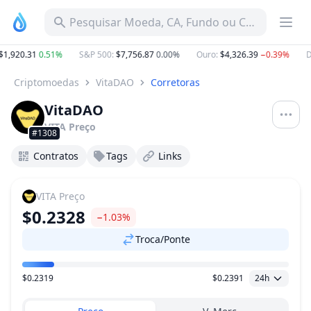
Pesquisar Moeda, CA, Fundo ou Categoria
1,920.31
0.51%
S&P 500
:
$7,756.87
0.00%
Ouro
:
$4,326.39
−0.39%
D
Criptomoedas
VitaDAO
Corretoras
VitaDAO
VITA
Preço
#1308
Contratos
Tags
Links
VITA
Preço
$0.2328
−1.03%
Troca/Ponte
$0.2319
$0.2391
24h
Faixa de preço