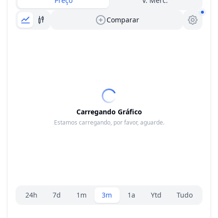
Preço
V. Merc.
Comparar
Carregando Gráfico
Estamos carregando, por favor, aguarde.
Seletor de faixa
24h
7d
1m
3m
1a
Ytd
Tudo