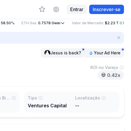
Entrar
Inscrever-se
58.50%
ETH Gas
:
0.7578
Gwei
Valor de Mercado
:
$2.23 T
0.14%
Jesus is back?
Your Ad Here
ROI no Varejo
💀
0.42x
% listada na Binance
Tipo
Localização
Ventures Capital
--