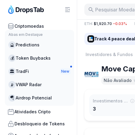
Pesquisar Moeda,
 B
−33.55%
BTC
:
$64,969.76
−0.08%
ETH
:
$1,920.70
−0.03%
S
Criptomoedas
Abas em Destaque
Track 4 peace dea
🔮
Predictions
Investidores & Fundos
💰
Token Buybacks
Move Cap
🏛
TradFi
New
Não Avaliado
📡
VWAP Radar
🪂
Airdrop Potencial
Investimentos Totais
3
Atividades Cripto
Desbloqueio de Tokens