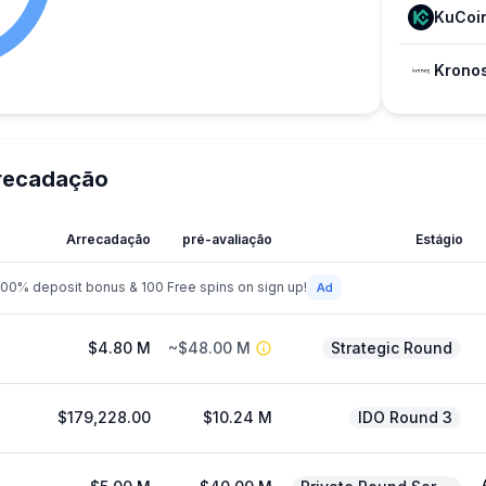
KuCoi
recadação
Arrecadação
pré-avaliação
Estágio
200% deposit bonus & 100 Free spins on sign up!
$4.80 M
~$48.00 M
Strategic Round
$179,228.00
$10.24 M
IDO Round 3