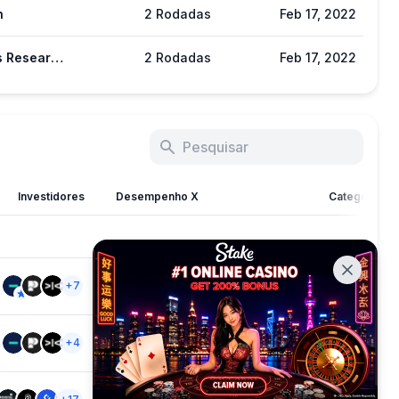
n
2 Rodadas
Feb 17, 2022
Kronos Research
2 Rodadas
Feb 17, 2022
Investidores
Desempenho X
Categoria
5
Poor
Near Ecosystem
+7
+2
5
Poor
Near Ecosystem
+4
+2
668
Normal