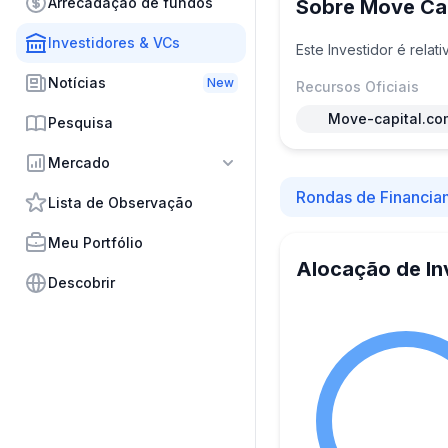
Arrecadação de fundos
Sobre Move Cap
Investidores & VCs
Este Investidor é rela
Notícias
New
Recursos Oficiais
Move-capital.co
Pesquisa
Mercado
Rondas de Financia
Lista de Observação
Meu Portfólio
Alocação de In
Descobrir