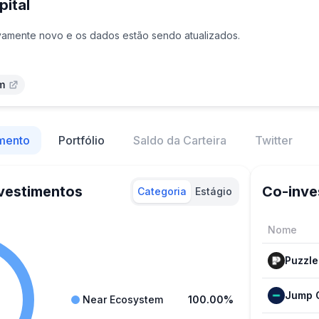
ital
tivamente novo e os dados estão sendo atualizados.
m
mento
Portfólio
Saldo da Carteira
Twitter
vestimentos
Co-inve
Categoria
Estágio
Nome
Puzzle
Jump 
Near Ecosystem
100.00%