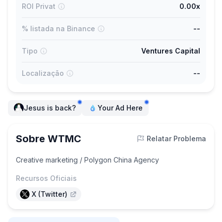
ROI Privat
0.00x
% listada na Binance
--
Tipo
Ventures Capital
Localização
--
Jesus is back?
Your Ad Here
Sobre WTMC
Relatar Problema
Creative marketing / Polygon China Agency
Recursos Oficiais
X (Twitter)