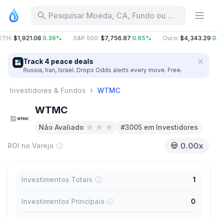
Pesquisar Moeda, CA, Fundo ou Categoria
ETH
:
$1,921.08
0.39%
S&P 500
:
$7,756.87
0.65%
Ouro
:
$4,343.29
0
Track 4 peace deals
Russia, Iran, Israel. Drops Odds alerts every move. Free.
Investidores & Fundos
WTMC
WTMC
Não Avaliado
#3005 em Investidores
💀
0.00x
ROI no Varejo
Investimentos Totais
1
Investimentos Principais
0