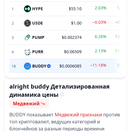
2.03%
5.68%
HYPE
$55.10
1
−0.03%
−0.02%
USDE
$1.00
2
6.26%
12.33%
PUMP
$0.002374
3
2.13%
11.31%
PURR
$0.06509
4
−11.18%
0.58%
BUDDY
$0.0006085
18
alright buddy
Детализированная
динамика цены
Медвежий
Настроение
BUDDY
показывает
Медвежий
признаки
против
топ криптовалют, ведущих категорий и
блокчейнов за разные периоды времени