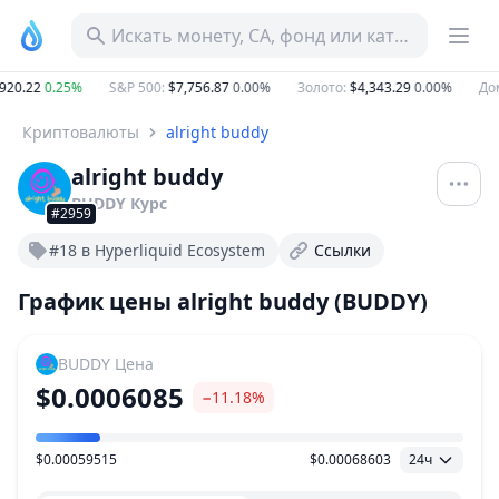
Искать монету, CA, фонд или категорию
20.22
0.25%
S&P 500
:
$7,756.87
0.00%
Золото
:
$4,343.29
0.00%
Дом
Криптовалюты
alright buddy
alright buddy
BUDDY
Курс
#2959
#18 в Hyperliquid Ecosystem
Ссылки
График цены alright buddy (BUDDY)
BUDDY
Цена
$0.0006085
−11.18%
$0.00059515
$0.00068603
24ч
Ценовой диапазон