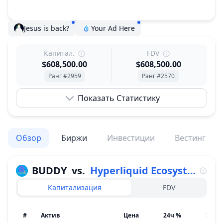
Jesus is back?
Your Ad Here
Капитал.
FDV
$608,500.00
$608,500.00
Ранг #2959
Ранг #2570
Показать Статистику
Обзор
Биржи
Инвестиции
Вестинг
BUDDY
vs.
Hyperliquid Ecosystem
Капитализация
FDV
#
Актив
Цена
24ч %
7д %