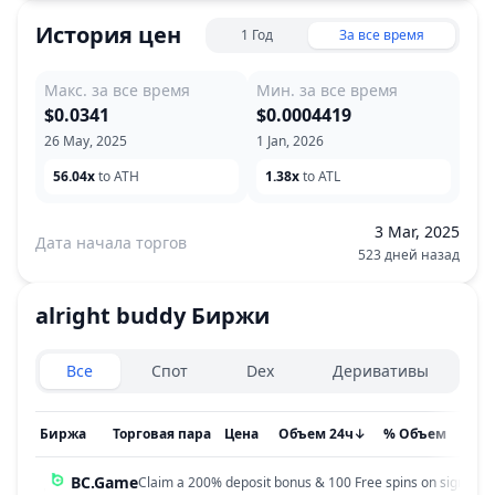
История цен
1 Год
За все время
Макс. за все время
Мин. за все время
$0.0341
$0.0004419
26 May, 2025
1 Jan, 2026
56.04x
to ATH
1.38x
to ATL
3 Mar, 2025
Дата начала торгов
523 дней назад
alright buddy
Биржи
Exchanges type
Все
Спот
Dex
Деривативы
Биржа
Торговая пара
Цена
Объем 24ч
↓
% Объем
Обн
BC.Game
Claim a 200% deposit bonus & 100 Free spins on sign up!