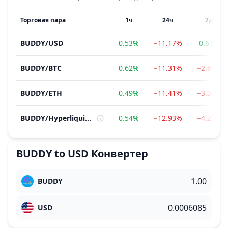
Торговая пара
1ч
24ч
7д
BUDDY
/
USD
0.53%
−11.17%
0.61%
BUDDY
/
BTC
0.62%
−11.31%
−2.86%
BUDDY
/
ETH
0.49%
−11.41%
−3.38%
BUDDY
/
Hyperliquid Ecosystem
0.54%
−12.93%
−4.24%
BUDDY
to
USD
Конвертер
BUDDY
USD