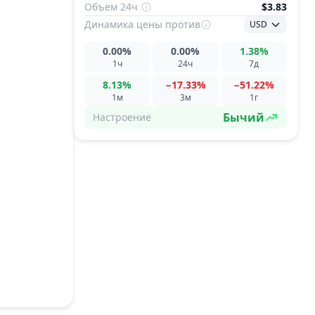
Объем 24ч
$3.83
Динамика цены
против
USD
0.00%
0.00%
1.38%
1ч
24ч
7д
8.13%
−17.33%
−51.22%
1м
3м
1г
Бычий
Настроение