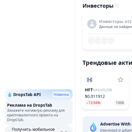
Инвесторы
Инвесторы отс
Данные не найден
Трендовые акт
HFT
HASHFLOW
💧 DropsTab API
Новинка
$0.011912
−13.94%
1006
Реклама на DropsTab
Закажите нативную рекламу для
криптовалютного проекта на
DropsTab.
Advertise With
Получить мобильное
Interested in adver