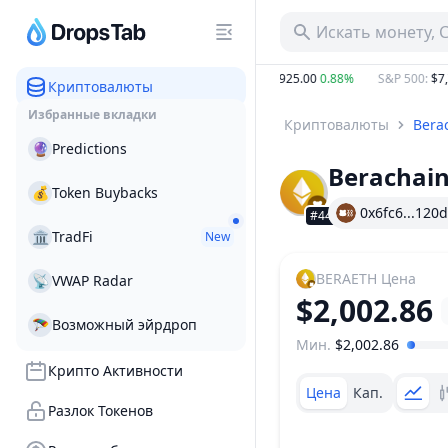
Искать монету, 
−35.44%
BTC
:
$65,122.19
0.76%
ETH
:
$1,925.00
0.88%
S&P 500
:
$7,7
Криптовалюты
Избранные вкладки
Криптовалюты
Bera
🔮
Predictions
Berachain
💰
Token Buybacks
0x6fc6...120d
#4406
🏛
TradFi
New
BERAETH
Цена
📡
VWAP Radar
$2,002.86
🪂
Возможный эйрдроп
Мин.
$2,002.86
Ценовой диапазон
Крипто Активности
Цена
Кап.
Разлок Токенов