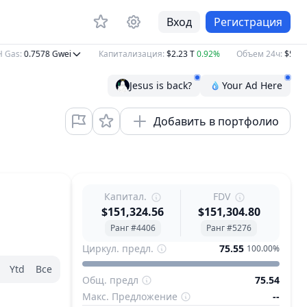
Вход
Регистрация
Gas
:
0.7578
Gwei
Капитализация
:
$2.23 T
0.92%
Объем 24ч
:
$52.46
Jesus is back?
Your Ad Here
Добавить в портфолио
Капитал.
FDV
$151,324.56
$151,304.80
Ранг #4406
Ранг #5276
Циркул. предл.
75.55
100.00%
Ytd
Все
Общ. предл
75.54
Макс. Предложение
--