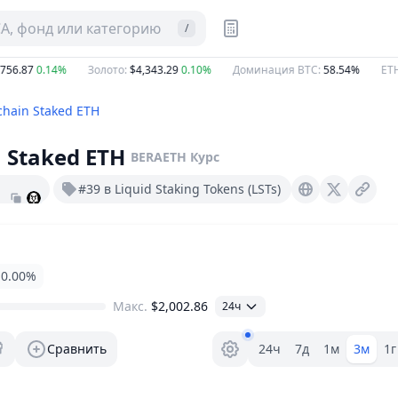
CA, фонд или категорию
/
56.87
0.14%
Золото
:
$4,343.29
0.10%
Доминация BTC
:
58.54%
ETH 
chain Staked ETH
 Staked ETH
BERAETH
Курс
#39 в Liquid Staking Tokens (LSTs)
Berachain.dinero.xyz
X (Twitter)
0.00%
Макс.
$2,002.86
24ч
Селектор диапазона.
Сравнить
24ч
7д
1м
3м
1г