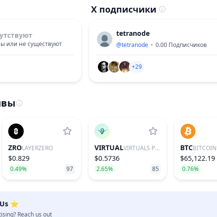
X подписчики
tetranode
утствуют
ы или не существуют
@
tetranode
0.00
Подписчиков
+29
ивы
ZRO
VIRTUAL
BTC
LAYERZERO
VIRTUALS PROTOCOL
BITCOIN
$0.829
$0.5736
$65,122.19
0.49%
97
2.65%
85
0.76%
 Us ⭐️
tising? Reach us out