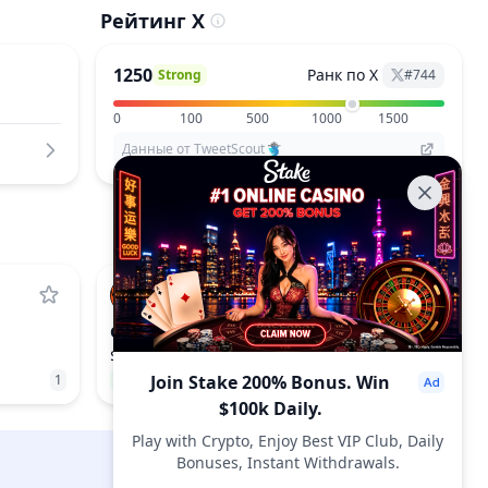
Рейтинг X
1250
Ранк по X
Strong
#
744
0
100
500
1000
1500
Данные от TweetScout
OPN
OPINION
$0.054
1
3.26%
Join Stake 200% Bonus. Win
1071
$100k Daily.
Play with Crypto, Enjoy Best VIP Club, Daily
Bonuses, Instant Withdrawals.
DropsTab.com