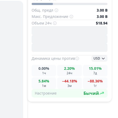
Общ. предл
3.00 B
Макс. Предложение
3.00 B
Объем 24ч
$18.94
Динамика цены
против
USD
0.00%
2.20%
15.01%
1ч
24ч
7д
5.84%
−44.18%
−88.36%
1м
3м
1г
Бычий
Настроение