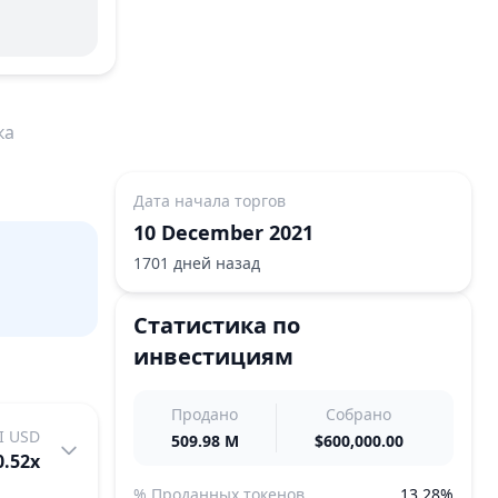
ка
Дата начала торгов
10 December 2021
1701 дней назад
Статистика по
инвестициям
Продано
Собрано
I USD
509.98 M
$600,000.00
0.52
x
% Проданных токенов
13.28%