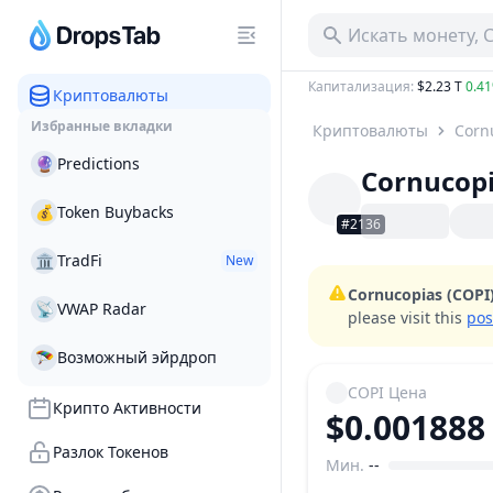
Искать монету, 
Капитализация
:
$2.23 T
0.4
Криптовалюты
Избранные вкладки
Криптовалюты
Corn
🔮
Predictions
Cornucop
💰
Token Buybacks
#2136
🏛
TradFi
New
Cornucopias (COPI
📡
VWAP Radar
please visit this
pos
🪂
Возможный эйрдроп
COPI
Цена
Крипто Активности
$0.001888
Разлок Токенов
Мин.
--
Ценовой диапазон