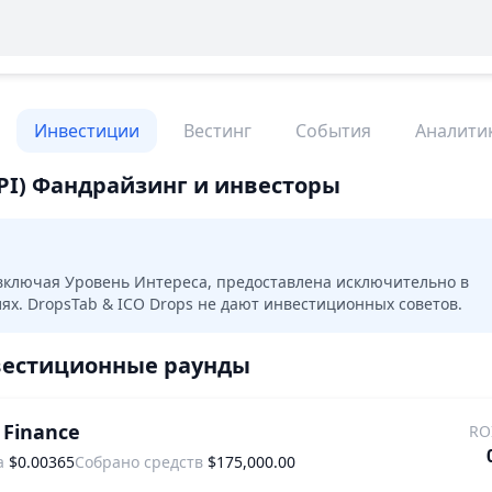
Инвестиции
Вестинг
События
Аналити
PI)
Фандрайзинг и инвесторы
ключая Уровень Интереса, предоставлена исключительно в
х. DropsTab & ICO Drops не дают инвестиционных советов.
естиционные раунды
 Finance
RO
а
$0.00365
Собрано средств
$175,000.00