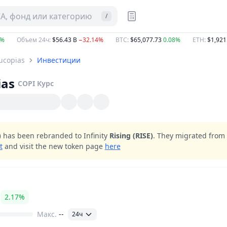
CA, фонд или категорию
/
1%
Объем 24ч
:
$56.43 B
−32.14%
BTC
:
$65,077.73
0.08%
ETH
:
$1,921
ucopias
Инвестиции
ias
COPI
Курс
)
has been rebranded to Infinity
Rising (RISE)
. They migrated from
t
and visit the new token page
here
2.17%
Макс.
--
24ч