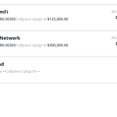
amFi
RO
$0.00365
Собрано средств
$125,000.00
 Network
RO
$0.00365
Собрано средств
$300,000.00
nd
а
--
Собрано средств
--