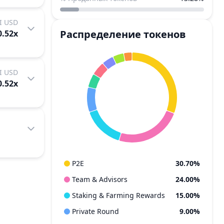
I USD
Распределение токенов
0.52
x
I USD
0.52
x
P2E
30.70%
Team & Advisors
24.00%
Staking & Farming Rewards
15.00%
Private Round
9.00%