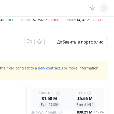
.45
0.30%
S&P 500
:
$7,756.87
−0.08%
Золото
:
$4,343.29
−0.17%
Дом
Добавить в портфолио
 their
old contract
to a
new contract
. For more information,
Капитал.
FDV
$1.58 M
$5.66 M
Ранг #2136
Ранг #1434
Циркул. предл.
839.21 M
27.97%