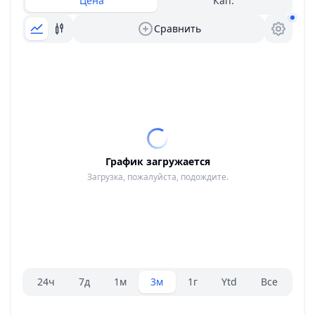
Цена
Кап.
Сравнить
График загружается
Загрузка, пожалуйста, подождите.
Селектор диапазона.
24ч
7д
1м
3м
1г
Ytd
Все