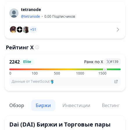
tetranode
@
tetranode
0.00
Подписчиков
+51
Рейтинг X
2242
Ранк по X
Elite
#
139
0
100
500
1000
1500
Данные от TweetScout
Обзор
Биржи
Инвестиции
Вестинг
Dai
(DAI)
Биржи и Торговые пары