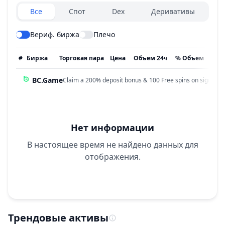
Exchanges type
Все
Спот
Dex
Деривативы
Вериф. биржа
Плечо
#
Биржа
Торговая пара
Цена
Объем 24ч
% Объем
Обн
BC.Game
Claim a 200% deposit bonus & 100 Free spins on sign up!
Нет информации
В настоящее время не найдено данных для
отображения.
Трендовые активы