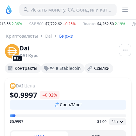
Искать монету, CA, фонд или категорию
13.56
2.36%
S&P 500
:
$7,722.62
−0.25%
Золото
:
$4,262.50
2.19%
До
Криптовалюты
Dai
Биржи
Dai
DAI
Курс
#18
Контракты
#4 в Stablecoin
Ссылки
DAI
Цена
$0.9997
−0.02%
Своп/Мост
$0.9997
$1.00
24ч
Ценовой диапазон