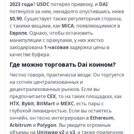
2023 года
?
USDC
потерял привязку, и
DAI
потянулся за ним, ненадолго опустившись ниже
$0,90
. Существует также регуляторная сторона,
с такими вещами, как
MiCA
, появляющимися в
Европе
. Однако, чтобы остановить
манипуляции с оракулами, у них жестко
закодирована
1-часовая
задержка цены в
качестве буфера.
Где можно торговать Dai коином?
Честно говоря, практически везде. Он торгуется
на сотнях централизованных и
децентрализованных рынков. Если вы
предпочитаете
CEX
, то на таких площадках, как
HTX
,
Bybit
,
BitMart
и
MEXC
, есть пары с
глубокой ликвидностью. Если вы остаетесь
ончейн, он тесно интегрирован в
Ethereum
,
Arbitrum
и
Polygon
. Вы увидите огромные
объемы на
Uniswap v2
и
v3
, а также приличную