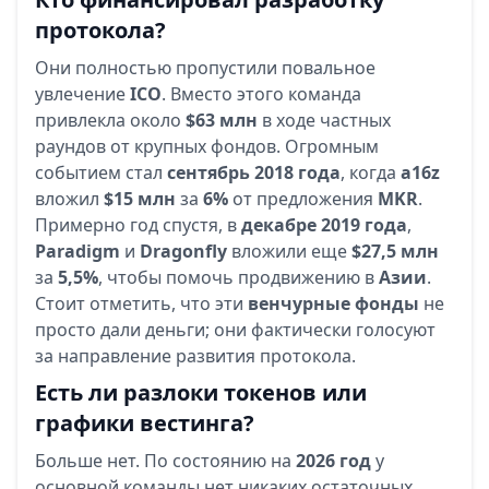
протокола?
Они полностью пропустили повальное
увлечение
ICO
. Вместо этого команда
привлекла около
$63 млн
в ходе частных
раундов от крупных фондов. Огромным
событием стал
сентябрь 2018 года
, когда
a16z
вложил
$15 млн
за
6%
от предложения
MKR
.
Примерно год спустя, в
декабре 2019 года
,
Paradigm
и
Dragonfly
вложили еще
$27,5 млн
за
5,5%
, чтобы помочь продвижению в
Азии
.
Стоит отметить, что эти
венчурные фонды
не
просто дали деньги; они фактически голосуют
за направление развития протокола.
Есть ли разлоки токенов или
графики вестинга?
Больше нет. По состоянию на
2026 год
у
основной команды нет никаких остаточных