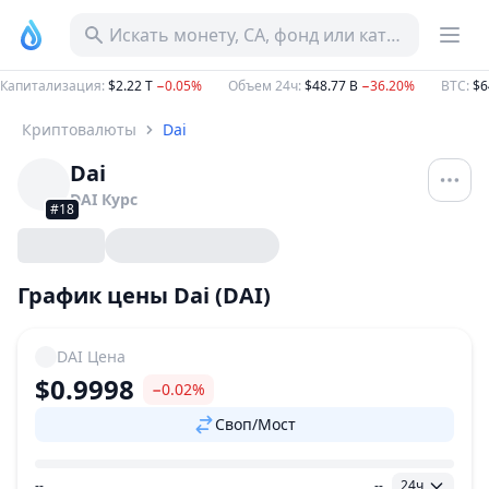
Искать монету, CA, фонд или категорию
Капитализация
:
$2.22 T
−0.05%
Объем 24ч
:
$48.77 B
−36.20%
BTC
:
$6
Криптовалюты
Dai
Dai
DAI
Курс
#18
График цены Dai (DAI)
DAI
Цена
$0.9998
−0.02%
Своп/Мост
--
--
24ч
Ценовой диапазон