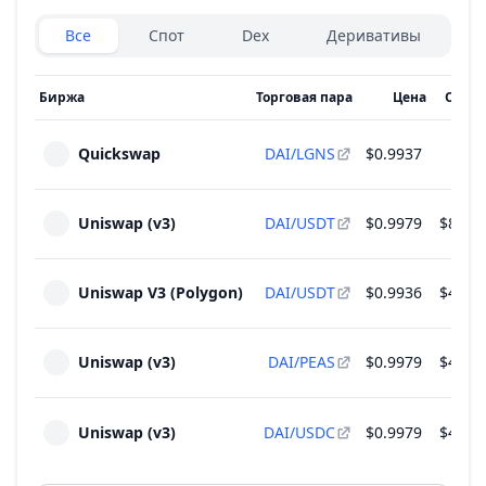
Exchanges type
Все
Спот
Dex
Деривативы
Биржа
Торговая пара
Цена
Объем
Quickswap
DAI/LGNS
$0.9937
$5
Uniswap (v3)
DAI/USDT
$0.9979
$898,
Uniswap V3 (Polygon)
DAI/USDT
$0.9936
$494,
Uniswap (v3)
DAI/PEAS
$0.9979
$474,
Uniswap (v3)
DAI/USDC
$0.9979
$403,