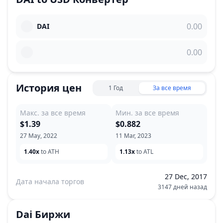
DAI
История цен
1 Год
За все время
Макс. за все время
Мин. за все время
$1.39
$0.882
27 May, 2022
11 Mar, 2023
1.40x
to ATH
1.13x
to ATL
27 Dec, 2017
Дата начала торгов
3147 дней назад
Dai
Биржи