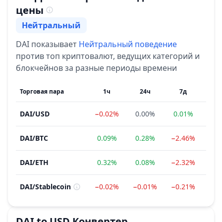
цены
Нейтральный
Настроение
DAI
показывает
Нейтральный
поведение
против топ криптовалют, ведущих категорий и
блокчейнов за разные периоды времени
Торговая пара
1ч
24ч
7д
1
DAI
/
USD
−0.02%
0.00%
0.01%
0.
DAI
/
BTC
0.09%
0.28%
−2.46%
−2.
DAI
/
ETH
0.32%
0.08%
−2.32%
−8.
DAI
/
Stablecoin
−0.02%
−0.01%
−0.21%
1.
DAI
to
USD
Конвертер