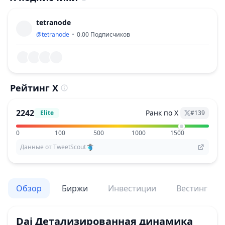
tetranode
@
tetranode
0.00
Подписчиков
Рейтинг X
2242
Ранк по X
Elite
#
139
0
100
500
1000
1500
Данные от TweetScout
Обзор
Биржи
Инвестиции
Вестинг
Dai
Детализированная динамика