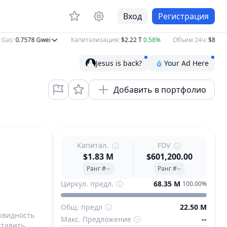
Вход
Регистрация
as
:
0.7578
Gwei
Капитализация
:
$2.22 T
0.58%
Объем 24ч
:
$83.43 B
Jesus is back?
Your Ad Here
Добавить в портфолио
Капитал.
FDV
$1.83 M
$601,200.00
Ранг #--
Ранг #--
Циркул. предл.
68.35 M
100.00%
Общ. предл
22.50 M
квидность
Макс. Предложение
--
ставить