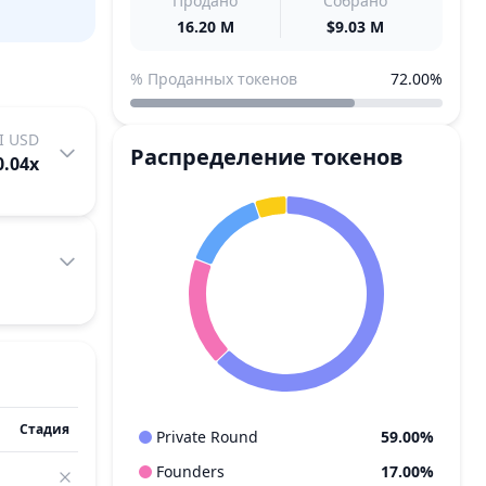
Продано
Собрано
16.20 M
$9.03 M
% Проданных токенов
72.00%
I USD
Распределение токенов
0.04
x
Стадия
Private Round
59.00%
Founders
17.00%