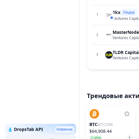
1kx
Лидер
1
Ventures Capit
MasterNode
2
Ventures Capit
TLDR Capita
3
Ventures Capit
Трендовые акт
BTC
BITCOIN
💧 DropsTab API
Новинка
$64,908.44
0.98%
1