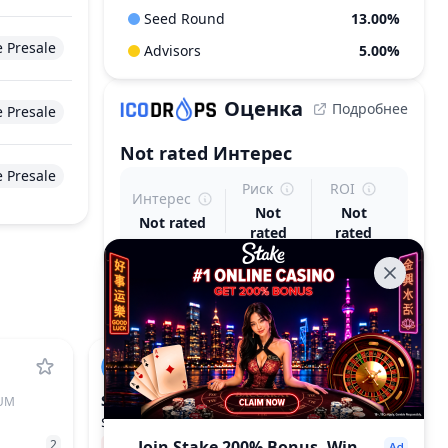
Seed Round
13.00%
e Presale
Advisors
5.00%
Оценка
Подробнее
e Presale
Not rated
Интерес
e Presale
Риск
ROI
Интерес
Not
Not
Not rated
rated
rated
SUI
UM
SUI
$0.6722
2
−0.45%
Join Stake 200% Bonus. Win
28