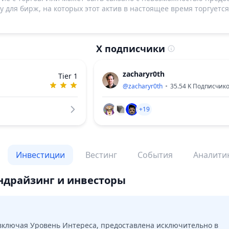
 для бирж, на которых этот актив в настоящее время торгуется
X подписчики
zacharyr0th
Tier 1
@
zacharyr0th
35.54 K
Подписчик
+19
Инвестиции
Вестинг
События
Аналити
ндрайзинг и инвесторы
ключая Уровень Интереса, предоставлена исключительно в