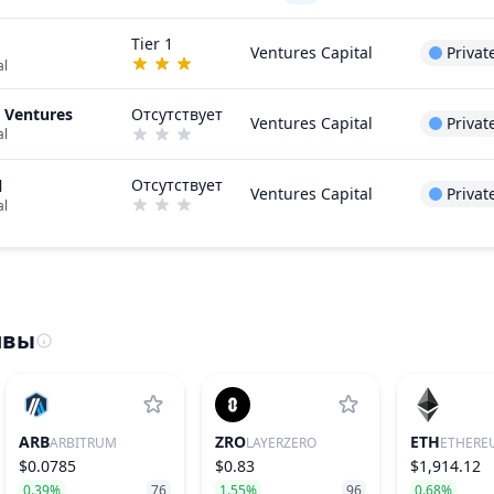
Tier 1
Ventures Capital
Privat
al
 Ventures
Отсутствует
Ventures Capital
Privat
al
Отсутствует
l
Ventures Capital
Privat
al
ивы
ARB
ZRO
ETH
ARBITRUM
LAYERZERO
ETHERE
$0.0785
$0.83
$1,914.12
0.39%
76
1.55%
96
0.68%