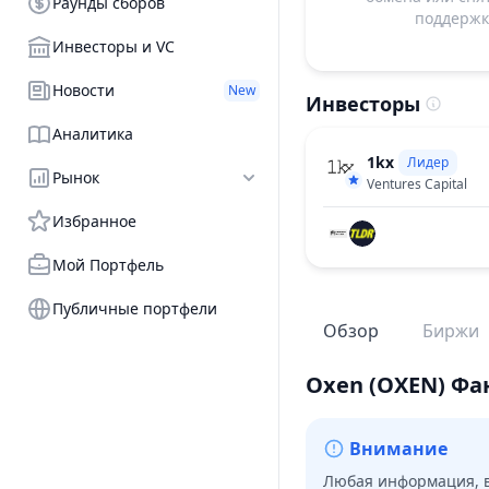
Раунды сборов
поддержку
Инвесторы и VC
Новости
New
Инвесторы
Аналитика
1kx
Лидер
Рынок
Ventures Capital
Избранное
Мой Портфель
Публичные портфели
Обзор
Биржи
Oxen
(OXEN)
Фа
Внимание
Любая информация, в