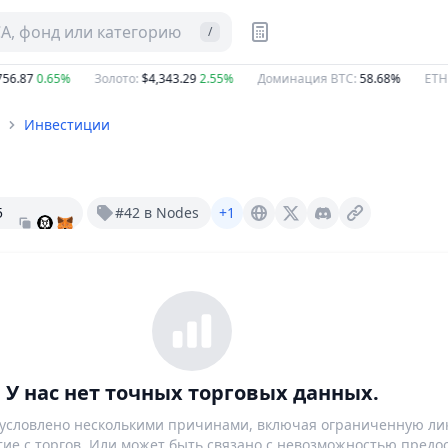
CA, фонд или категорию
/
6.87
0.65%
Золото
:
$4,343.29
2.55%
Доминация BTC
:
58.68%
ETH G
Инвестиции
5
#42 в Nodes
+1
Loki.network
X (Twitter)
Discord
У нас нет точных торговых данных.
бусловлено несколькими причинами, включая ограниченную ли
тие с торгов. Или может быть связано с невозможностью предо