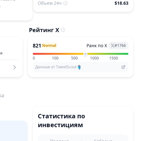
Объем 24ч
$18.63
.
Рейтинг X
821
Ранк по X
Normal
#
1766
ов
0
100
500
1000
1500
Данные от TweetScout
ка
Статистика по
инвестициям