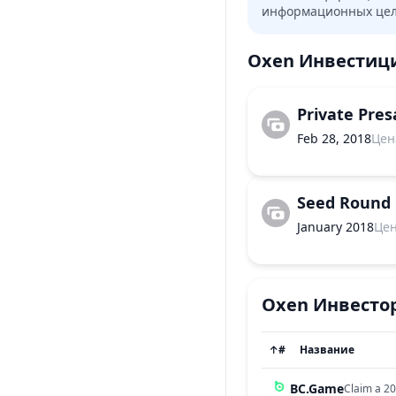
информационных целя
Oxen
Инвестиц
Private Pres
Feb 28, 2018
Цен
Seed Round
January 2018
Це
Oxen
Инвесто
↑
#
Название
BC.Game
Claim a 20