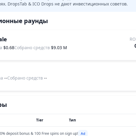
х. DropsTab & ICO Drops не дают инвестиционных советов.
ионные раунды
ale
RO
а
$0.68
Собрано средств
$9.03 M
на
--
Собрано средств
--
ры
Tier
Тип
0% deposit bonus & 100 Free spins on sign up!