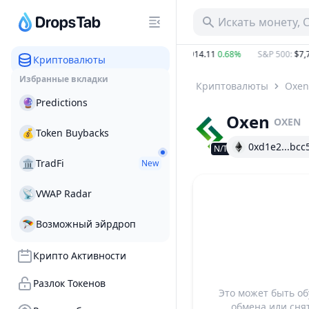
Искать монету, 
10.75%
BTC
:
$64,901.88
0.98%
ETH
:
$1,914.11
0.68%
S&P 500
:
$7,75
Криптовалюты
Избранные вкладки
Криптовалюты
Oxen
🔮
Predictions
Oxen
OXEN
💰
Token Buybacks
0xd1e2...bcc
N/T
🏛
TradFi
New
📡
VWAP Radar
🪂
Возможный эйрдроп
Крипто Активности
Разлок Токенов
Это может быть о
обмена или сня