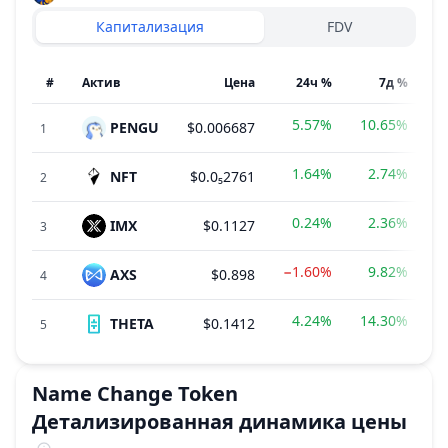
Капитализация
FDV
#
Актив
Цена
24ч %
7д %
5.57%
10.65%
PENGU
$0.006687
$
1
1.64%
2.74%
NFT
$0.0₅2761
$
2
0.24%
2.36%
IMX
$0.1127
$
3
−1.60%
9.82%
AXS
$0.898
$
4
4.24%
14.30%
THETA
$0.1412
$
5
Name Change Token
Детализированная динамика цены