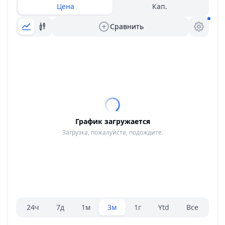
Цена
Кап.
Сравнить
График загружается
Загрузка, пожалуйста, подождите.
Селектор диапазона.
24ч
7д
1м
3м
1г
Ytd
Все