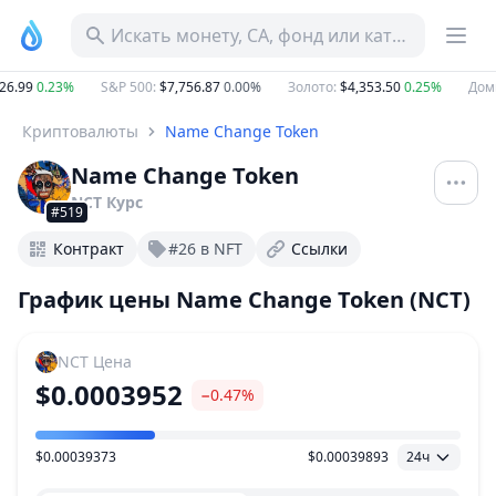
Искать монету, CA, фонд или категорию
6.99
0.23%
S&P 500
:
$7,756.87
0.00%
Золото
:
$4,353.50
0.25%
Доми
Криптовалюты
Name Change Token
Name Change Token
NCT
Курс
#519
Контракт
#26 в NFT
Ссылки
График цены Name Change Token (NCT)
NCT
Цена
$0.0003952
−0.47%
$0.00039373
$0.00039893
24ч
Ценовой диапазон