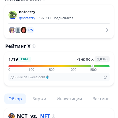
noteezzy
@
noteezzy
197.23 K
Подписчиков
+25
Рейтинг X
1719
Ранк по X
Elite
#
346
0
100
500
1000
1500
Данные от TweetScout
Обзор
Биржи
Инвестиции
Вестинг
NCT
vs.
NFT