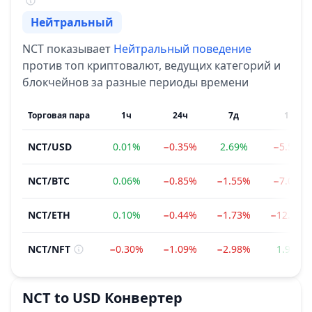
Нейтральный
Настроение
NCT
показывает
Нейтральный
поведение
против топ криптовалют, ведущих категорий и
блокчейнов за разные периоды времени
Торговая пара
1ч
24ч
7д
1м
NCT
/
USD
0.01%
−0.35%
2.69%
−5.54%
NCT
/
BTC
0.06%
−0.85%
−1.55%
−7.08%
NCT
/
ETH
0.10%
−0.44%
−1.73%
−12.50%
NCT
/
NFT
−0.30%
−1.09%
−2.98%
1.95%
NCT
to
USD
Конвертер