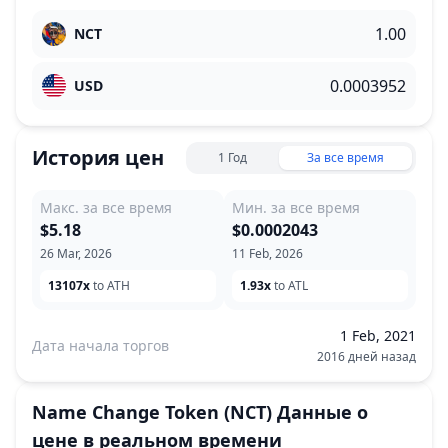
NCT
USD
История цен
1 Год
За все время
Макс. за все время
Мин. за все время
$5.18
$0.0002043
26 Mar, 2026
11 Feb, 2026
13107x
to ATH
1.93x
to ATL
1 Feb, 2021
Дата начала торгов
2016 дней назад
Name Change Token
(NCT)
Данные о
цене в реальном времени