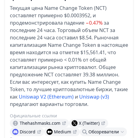
Текущая цена Name Change Token (NCT)
составляет примерно $0.0003952,
и
продемонстрировала падение
−0.47%
за
последние 24 часа.
Торговый объем NCT за
последние 24 часа составил $8.54.
Рыночная
капитализация Name Change Token в настоящее
время находится на отметке $15,561.41, что
составляет примерно < 0.01% от общей
капитализации рынка криптовалют.
Общее
предложение NCT составляет 39.38 миллион.
Если вас интересует, как купить Name Change
Token, то лучшие криптовалютные биржи, такие
как
Uniswap V2 (Ethereum)
и
Uniswap (v3)
предлагают варианты торговли.
Официальные ссылки
Thehashmasks.com
X (Twitter)
Discord
Medium
Обозреватели