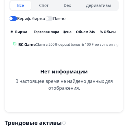
Exchanges type
Все
Спот
Dex
Деривативы
Вериф. биржа
Плечо
#
Биржа
Торговая пара
Цена
Объем 24ч
% Объем
Обн
BC.Game
Claim a 200% deposit bonus & 100 Free spins on sign up!
Нет информации
В настоящее время не найдено данных для
отображения.
Трендовые активы