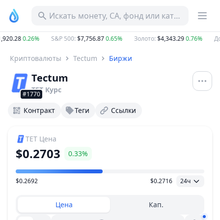
Искать монету, CA, фонд или категорию
,920.28
0.26%
S&P 500
:
$7,756.87
0.65%
Золото
:
$4,343.29
0.76%
До
Криптовалюты
Tectum
Биржи
Tectum
TET
Курс
#1770
Контракт
Теги
Ссылки
TET
Цена
$0.2703
0.33%
$0.2692
$0.2716
24ч
Ценовой диапазон
Цена
Кап.