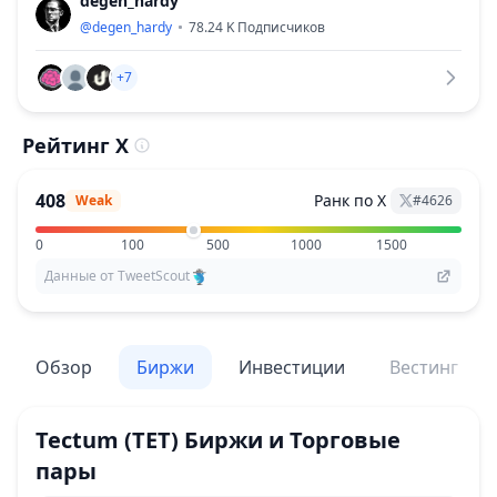
degen_hardy
@
degen_hardy
78.24 K
Подписчиков
+7
Рейтинг X
408
Ранк по X
Weak
#
4626
0
100
500
1000
1500
Данные от TweetScout
Обзор
Биржи
Инвестиции
Вестинг
Tectum
(TET)
Биржи и Торговые
пары