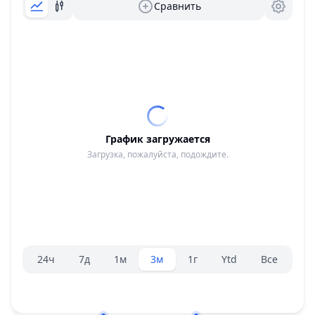
Сравнить
График загружается
Загрузка, пожалуйста, подождите.
Селектор диапазона.
24ч
7д
1м
3м
1г
Ytd
Все