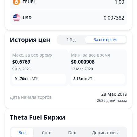
TFUEL
USD
История цен
1 Год
За все время
Макс. за все время
Мин. за все время
$0.6769
$0.000908
9 Jun, 2021
13 Mar, 2020
91.70x
to ATH
8.13x
to ATL
28 Mar, 2019
Дата начала торгов
2689 дней назад
Theta Fuel
Биржи
Exchanges type
Все
Спот
Dex
Деривативы