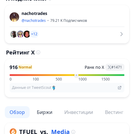
nachotrades
@
nachotrades
79.21 K
Подписчиков
+12
Рейтинг X
916
Ранк по X
Normal
#
1471
0
100
500
1000
1500
Данные от TweetScout
Обзор
Биржи
Инвестиции
Вестинг
TFUEL
vs.
Media