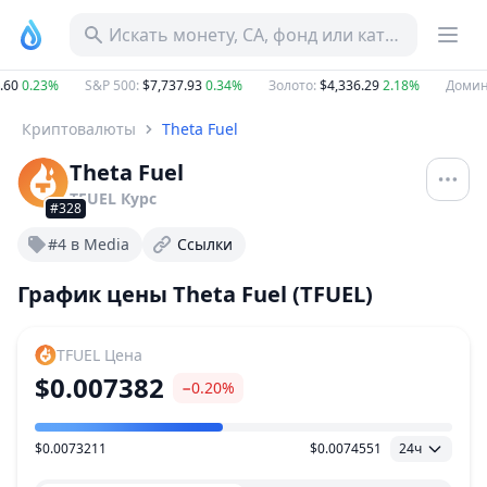
Искать монету, CA, фонд или категорию
60
0.23%
S&P 500
:
$7,737.93
0.34%
Золото
:
$4,336.29
2.18%
Домина
Криптовалюты
Theta Fuel
Theta Fuel
TFUEL
Курс
#328
#4 в Media
Ссылки
График цены Theta Fuel (TFUEL)
TFUEL
Цена
$0.007382
−0.20%
$0.0073211
$0.0074551
24ч
Ценовой диапазон