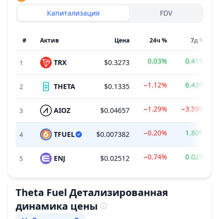
Капитализация
FDV
#
Актив
Цена
24ч %
7д %
0.03%
0.41%
TRX
$0.3273
1
−1.12%
6.43%
THETA
$0.1335
2
−1.29%
−3.59%
AIOZ
$0.04657
3
−0.20%
1.80%
TFUEL
$0.007382
4
−0.74%
0.02%
ENJ
$0.02512
5
Theta Fuel
Детализированная
динамика цены