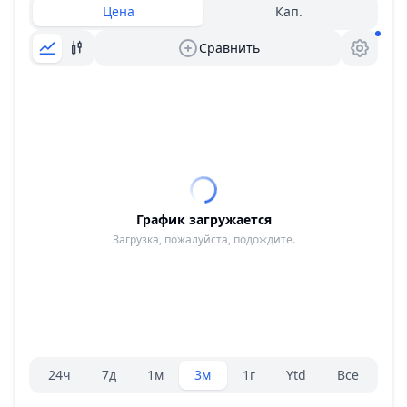
Цена
Кап.
Сравнить
График загружается
Загрузка, пожалуйста, подождите.
Селектор диапазона.
24ч
7д
1м
3м
1г
Ytd
Все