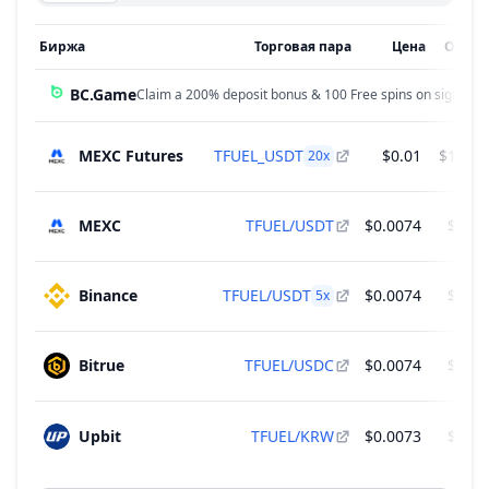
Биржа
Торговая пара
Цена
Объем
BC.Game
Claim a 200% deposit bonus & 100 Free spins on sign up!
MEXC Futures
TFUEL_USDT
$0.01
$101,4
20
x
MEXC
TFUEL/USDT
$0.0074
$54,7
Binance
TFUEL/USDT
$0.0074
$39,6
5
x
Bitrue
TFUEL/USDC
$0.0074
$23,2
Upbit
TFUEL/KRW
$0.0073
$19,8