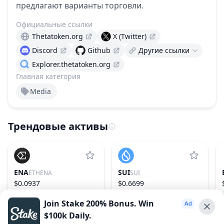
предлагают варианты торговли.
Официальные ссылки
Thetatoken.org
X (Twitter)
Discord
Github
Другие ссылки
Explorer.thetatoken.org
Главная категория
Media
Трендовые активы
ENA
SUI
ETHENA
SUI
$0.0937
$0.6699
2.24%
55
−1.07%
28
Join Stake 200% Bonus. Win
$100k Daily.