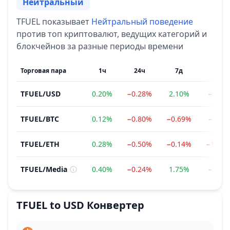
Нейтральный
Настроение
TFUEL
показывает
Нейтральный
поведение
против топ криптовалют, ведущих категорий и
блокчейнов за разные периоды времени
Торговая пара
1ч
24ч
7д
1м
TFUEL
/
USD
0.20%
−0.28%
2.10%
−6.37
TFUEL
/
BTC
0.12%
−0.80%
−0.69%
−8.05
TFUEL
/
ETH
0.28%
−0.50%
−0.14%
−12.6
TFUEL
/
Media
0.40%
−0.24%
1.75%
−5.01
TFUEL
to
USD
Конвертер